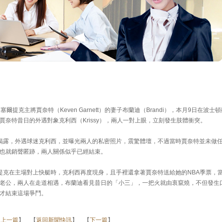
，塞爾提克主將賈奈特（Keven Garnett）的妻子布蘭迪（Brandi），本月9日在波士
奈特昔日的外遇對象克利西（Krissy），兩人一對上眼，立刻發生肢體衝突。
揭露，外遇球迷克利西，並曝光兩人的私密照片，震驚體壇，不過當時賈奈特並未做
也就銷聲匿跡，兩人關係似乎已經結束。
克在主場對上快艇時，克利西再度現身，且手裡還拿著賈奈特送給她的NBA季票，
老公，兩人在走道相遇，布蘭迪看見昔日的「小三」，一把火就由衷竄燒，不但發生
才結束這場爭鬥。
【
上一篇
】 【
返回新聞快訊
】 【
下一篇
】