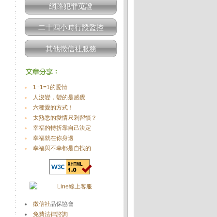
網路犯罪蒐證
二十四小時行蹤監控
其他徵信社服務
1+1=1的愛情
人沒變，變的是感覺
六種愛的方式！
太熟悉的愛情只剩習慣？
幸福的轉折靠自己決定
幸福就在你身邊
幸福與不幸都是自找的
徵信社
品保協會
免費法律諮詢