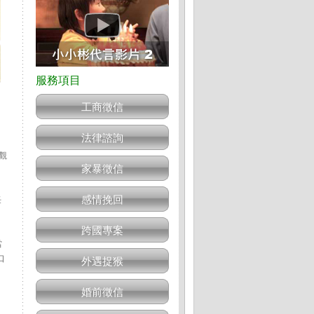
工商徵信
法律諮詢
頓觀
家暴徵信
感情挽回
任
跨國專案
當
口
外遇捉猴
婚前徵信