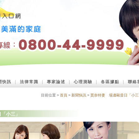
聞快訊
｜
法律常識
｜
專家論述
｜
心理測驗
｜
各區據點
｜
聯絡
目前位置 >
首頁
>
新聞快訊
>
賈奈特妻 場邊毆昔日「小三
日「小三」