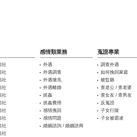
感情類業務
蒐證專業
信社
外遇
調查外遇
信社
外遇調查
如何挽回家庭
信社
外遇徵兆
被監聽
信社
外遇離婚
查老公 / 查老婆
信社
抓姦
查女友 / 查男友
信社
抓姦費用
反蒐證
信社
感情挽回
子女行蹤
信社
感情問題
子女被霸凌
信社
婚姻諮詢 / 婚姻諮商
信社