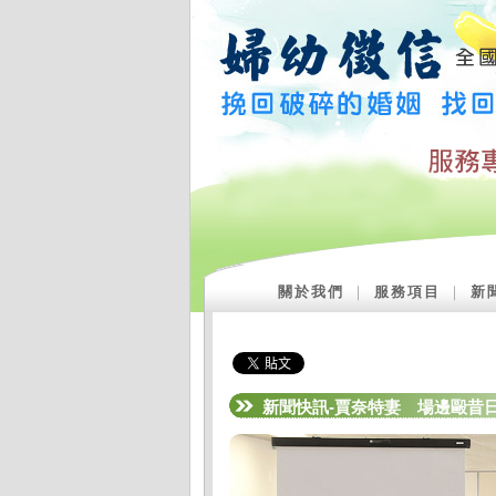
關於我們
｜
服務項目
｜
新
新聞快訊-賈奈特妻 場邊毆昔