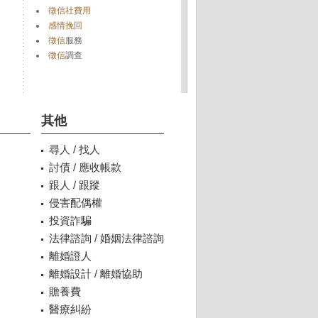
徵信社費用
感情挽回
徵信
服務
徵信
調查
其他
尋人 / 找人
討債 / 應收帳款
跟人 / 跟蹤
侵害配偶權
投資詐騙
法律諮詢 / 婚姻法律諮詢
離婚證人
離婚設計 / 離婚協助
贍養費
醫療糾紛