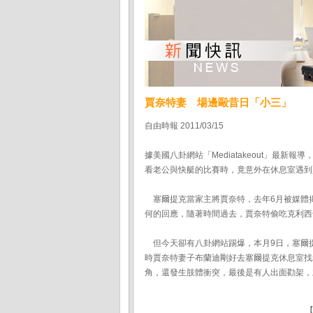
賈奈特妻 場邊毆昔日「小三」
自由時報 2011/03/15
據美國八卦網站「Mediatakeout」最新報導
看老公與快艇的比賽時，竟意外在休息室遇到賈
塞爾提克當家主將賈奈特，去年6月被媒體
何的回應，隨著時間過去，賈奈特偷吃克利西
但今天卻有八卦網站踢爆，本月9日，塞爾提
時賈奈特妻子布蘭迪剛好去塞爾提克休息室找
角，還發生肢體衝突，最後是有人出面勸架，