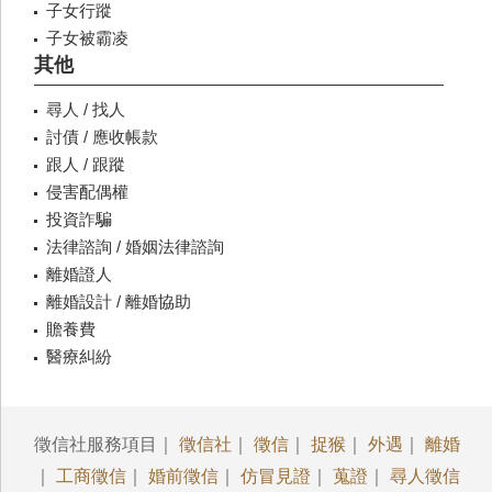
子女行蹤
子女被霸凌
其他
尋人 / 找人
討債 / 應收帳款
跟人 / 跟蹤
侵害配偶權
投資詐騙
法律諮詢 / 婚姻法律諮詢
離婚證人
離婚設計 / 離婚協助
贍養費
醫療糾紛
徵信社服務項目｜
徵信社
｜
徵信
｜
捉猴
｜
外遇
｜
離婚
｜
工商徵信
｜
婚前徵信
｜
仿冒見證
｜
蒐證
｜
尋人徵信