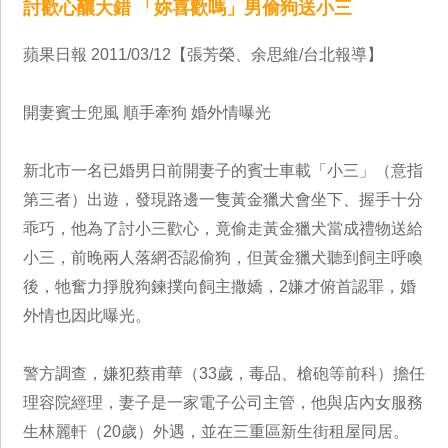
討歡心釀大錯 「妳喜歡嗎」男偷狗送小三
蘋果日報 2011/03/12【張芳榮、余思維/台北報導】
開妻賓士兜風 順手牽狗 婚外情曝光
新北市一名已婚男日前開妻子的賓士車載「小三」（意指
第三者）出遊，發現路邊一隻黃金獵犬會坐下、握手十分
乖巧，他為了討小三歡心，竟偷走黃金獵犬當成禮物送給
小三，前晚兩人落網否認偷狗，但黃金獵犬聽到飼主呼喚
後，牠奮力掙脫狗鍊撲向飼主撒嬌，2嫌才俯首認罪，婚
外情也因此曝光。
警方調查，嫌犯蔡甫華（33歲，毒品、槍砲等前科）擔任
理容院經理，妻子是一家電子公司主管，他與店內女服務
生林麗軒（20歲）外遇，並在三重區新生街租屋同居。