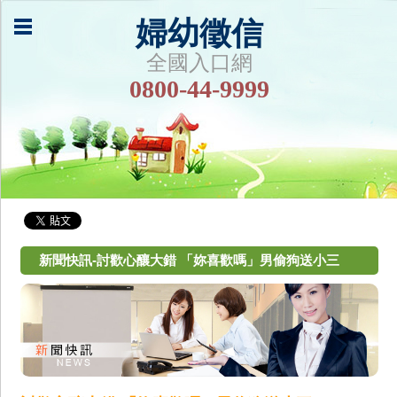
婦幼徵信
全國入口網
0800-44-9999
新聞快訊-討歡心釀大錯 「妳喜歡嗎」男偷狗送小三