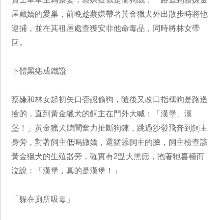
屋藏嬌的愛巢，前晚趁蔡嫌帶著黃金獵犬外出散步時將他
逮捕，並在其租屋處查獲安非他命毒品，同時將林女帶
回。
下體黑痣成鐵證
蔡嫌和林女起初矢口否認偷狗，隨後又改口指稱狗是路邊
撿的，直到黃金獵犬的飼主在門外大喊：「漢堡、漢
堡！」黃金獵犬聽聞奮力扯斷狗鍊，跳過沙發飛奔到飼主
身旁，對著飼主低鳴撒嬌，還猛舔飼主的臉，飼主檢查該
黃金獵犬的生殖器旁，確實有2點大黑痣，抱著牠喜極而
泣說：「漢堡，真的是漢堡！」
「躲在廁所吸毒」