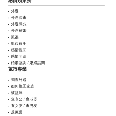
感情類業務
外遇
外遇調查
外遇徵兆
外遇離婚
抓姦
抓姦費用
感情挽回
感情問題
婚姻諮詢 / 婚姻諮商
蒐證專業
調查外遇
如何挽回家庭
被監聽
查老公 / 查老婆
查女友 / 查男友
反蒐證