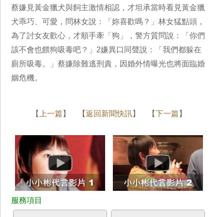
蔡嫌見黃金獵犬與飼主激情相認，才坦承當時看見黃金獵
犬乖巧、可愛，問林女說：「妳喜歡嗎？」林女猛點頭，
為了討女友歡心，才順手牽「狗」，警方質問說：「你們
該不會也餵狗吸毒吧？」2嫌異口同聲說：「我們都躲在
廁所吸毒。」蔡嫌除難逃刑責，因婚外情曝光也將面臨婚
姻危機。
【
上一篇
】 【
返回新聞快訊
】 【
下一篇
】