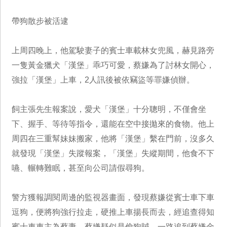
帶狗散步被活逮
上周四晚上，他駕駛妻子的賓士車載林女兜風，赫見路旁
一隻黃金獵犬「漢堡」乖巧可愛，蔡嫌為了討林女開心，
強拉「漢堡」上車，2人訊後被依竊盜等罪嫌偵辦。
飼主張先生報案說，愛犬「漢堡」十分聰明，不僅會坐
下、握手、等待等指令，還能在空中接拋來的食物。他上
周四在三重幫妹妹搬家，他將「漢堡」繫在門前，沒多久
就發現「漢堡」失蹤報案，「漢堡」失縱期間，他食不下
嚥、輾轉難眠，甚至向公司請假尋狗。
警方獲報調閱周邊的監視器畫面，發現蔡嫌從賓士車下車
逗狗，便將狗強行拉走，硬推上車揚長而去，經追查得知
賓士車車主為蔡妻，蔡嫌疑似是偷狗賊，一路追到蔡嫌金