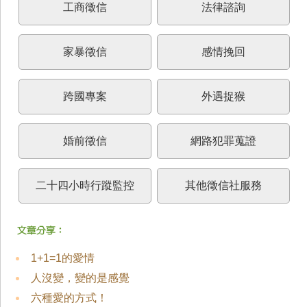
工商徵信
法律諮詢
家暴徵信
感情挽回
跨國專案
外遇捉猴
婚前徵信
網路犯罪蒐證
二十四小時行蹤監控
其他徵信社服務
1+1=1的愛情
人沒變，變的是感覺
六種愛的方式！