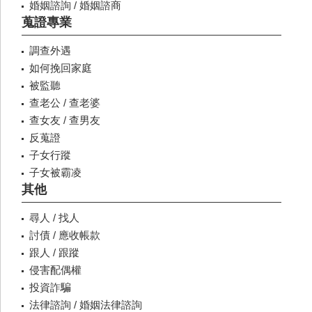
婚姻諮詢 / 婚姻諮商
蒐證專業
調查外遇
如何挽回家庭
被監聽
查老公 / 查老婆
查女友 / 查男友
反蒐證
子女行蹤
子女被霸凌
其他
尋人 / 找人
討債 / 應收帳款
跟人 / 跟蹤
侵害配偶權
投資詐騙
法律諮詢 / 婚姻法律諮詢