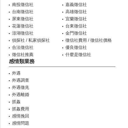
南投徵信社
嘉義徵信社
台南徵信社
高雄徵信社
屏東徵信社
宜蘭徵信社
花蓮徵信社
台東徵信社
澎湖徵信社
金門徵信社
偵探社 / 私家偵探社
徵信社費用 / 徵信社價格
合法徵信社
優良徵信社
徵信社推薦
什麼是徵信社
感情類業務
外遇
外遇調查
外遇徵兆
外遇離婚
抓姦
抓姦費用
感情挽回
感情問題