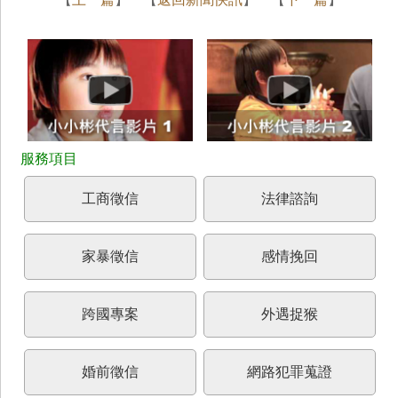
工商徵信
法律諮詢
家暴徵信
感情挽回
跨國專案
外遇捉猴
婚前徵信
網路犯罪蒐證