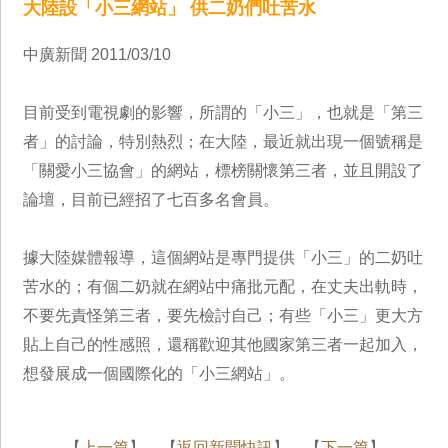
大陸設「小三網站」 供二奶們吐苦水
中廣新聞 2011/03/10
目前受到電視劇的影響，所謂的「小三」，也就是「第三
者」的討論，特別熱烈；在大陸，最近就出現一個號稱是
「關愛小三協會」的網站，標榜關懷第三者，並且開設了
論壇，目前已經招了七百多名會員。
據大陸媒體報導，這個網站是專門提供「小三」的二奶吐
苦水的；有個二奶就在網站中痛批元配，在丈夫出軌時，
不要先責怪第三者，要先檢討自己；有些「小三」更大方
貼上自己的性感照，還稱歡迎其他國家第三者一起加入，
想發展成一個國際化的「小三網站」。
【
上一篇
】 【
返回新聞快訊
】 【
下一篇
】