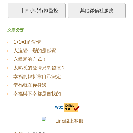
二十四小時行蹤監控
其他徵信社服務
1+1=1的愛情
人沒變，變的是感覺
六種愛的方式！
太熟悉的愛情只剩習慣？
幸福的轉折靠自己決定
幸福就在你身邊
幸福與不幸都是自找的