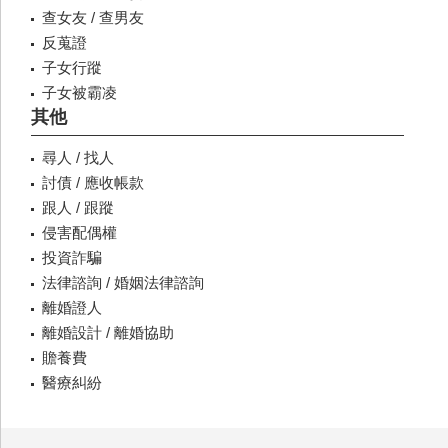
查女友 / 查男友
反蒐證
子女行蹤
子女被霸凌
其他
尋人 / 找人
討債 / 應收帳款
跟人 / 跟蹤
侵害配偶權
投資詐騙
法律諮詢 / 婚姻法律諮詢
離婚證人
離婚設計 / 離婚協助
贍養費
醫療糾紛