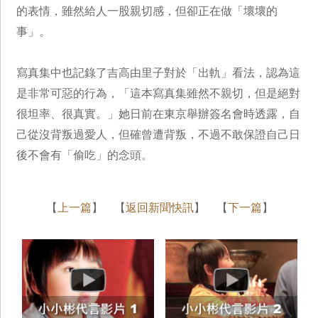
的表情，雖然給人一股親切感，但卻正在做「壞壞的
事」。
寫真集中也記錄了吉高由里子對於「出軌」看法，認為這
是非常可惡的行為，「這本寫真集雖然不親切，但是絕對
很坦率、很真實。」她日前在東京舉辦簽名會時透露，自
己從沒背叛過愛人，但確曾遭背叛，不過不敢保證自己日
後不會有「偷吃」的念頭。
【
上一篇
】 【
返回新聞快訊
】 【
下一篇
】