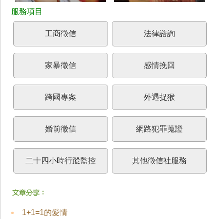
工商徵信
法律諮詢
家暴徵信
感情挽回
跨國專案
外遇捉猴
婚前徵信
網路犯罪蒐證
二十四小時行蹤監控
其他徵信社服務
1+1=1的愛情