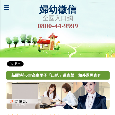
婦幼徵信
全國入口網
0800-44-9999
新聞快訊-吉高由里子「出軌」遭直擊 和外遇男直奔
旅館纏綿