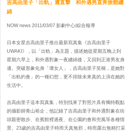
吉高由里子「出軌」遭直擊 和外遇男直奔旅館纏
綿
NOW news 2011/03/07 影劇中心/綜合報導
日本女星吉高由里子推出最新寫真集《吉高由里子
UWAKI》，以「出軌」為主題，描述她從星期五晚上到
星期六早上，和外遇對象一夜纏綿後，又回到正港男友身
邊。突破形象化身「壞女人」，吉高由里子笑稱，是她對
「出軌約會」的一種幻想，更不排除未來真的上演在她的
生活中。
吉高由里子這本寫真集，特別找來了對照片具有獨特觀點
的攝影師青山裕企，他記錄了吉高由里子和外遇對象在街
頭親密散步、在賓館裡過夜、在公園約會和兜風等各種情
景。23歲的吉高由里子時而天真無邪，時而露出無精打采