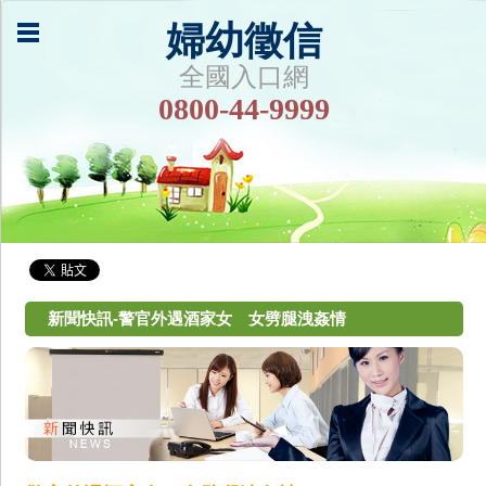
婦幼徵信
全國入口網
0800-44-9999
新聞快訊-警官外遇酒家女 女劈腿洩姦情