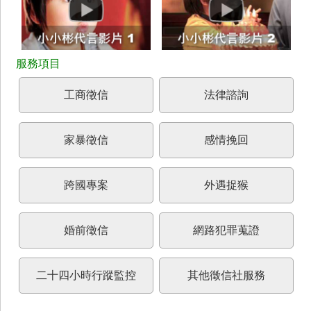
工商徵信
法律諮詢
家暴徵信
感情挽回
跨國專案
外遇捉猴
婚前徵信
網路犯罪蒐證
二十四小時行蹤監控
其他徵信社服務