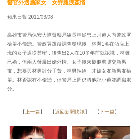
警官外遇酒家女 女劈腿洩姦情
蘋果日報 2011/03/08
高雄市警局保安大隊督察局組長林從忠上月遭人向警政署
檢舉不倫戀。警政署跟蹤調查發現後，林與1名在酒店上
班的女子過從甚密，後查出2人在10多年前就認識，林雖
已婚，但兩人發展出婚外情。女子後來疑似劈腿交新男
友，想要與林男討分手費，林男拒絕，才被女友新男友檢
舉。林否認有不倫戀，但警局上周仍將他記小過並調職處
分。
【
上一篇
】 【
返回新聞快訊
】 【
下一篇
】