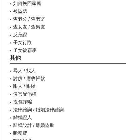
如何挽回家庭
被監聽
查老公 / 查老婆
查女友 / 查男友
反蒐證
子女行蹤
子女被霸凌
其他
尋人 / 找人
討債 / 應收帳款
跟人 / 跟蹤
侵害配偶權
投資詐騙
法律諮詢 / 婚姻法律諮詢
離婚證人
離婚設計 / 離婚協助
贍養費