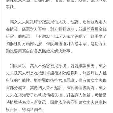
罪狀。
萬女丈夫庭訊時否認設局仙人跳，他說，進屋發現兩人
姦情後，痛罵對方畜牲，對方頻頻道歉，並說願意用金錢
賠償，他怒罵：「有錢就可以玩人家老婆嗎？」隨手拿了
陶器往對方頭部丟擲，強調無逼迫對方簽本票，是對方主
動說要用寫自白書及賠款來解決此事。
判決書說，萬女不倫戀被揭穿後，處處維護劉男，萬女
丈夫及家人都是在接到電話後才陸續趕到，無設局仙人跳
串謀的可能性。劉姓醫師指控六項罪證，僅有萬女丈夫傷
害部分成立，其餘四人皆不起訴。法官審理後認為，萬女
丈夫在得知妻子出軌後情緒失控，對告訴人施暴，考量當
時情境時為常人所難忍，因此依傷害罪把萬女丈夫判處拘
役卅日，得易科罰金。