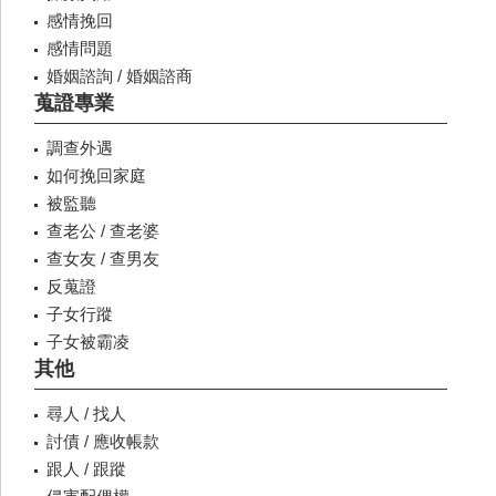
感情挽回
感情問題
婚姻諮詢 / 婚姻諮商
蒐證專業
調查外遇
如何挽回家庭
被監聽
查老公 / 查老婆
查女友 / 查男友
反蒐證
子女行蹤
子女被霸凌
其他
尋人 / 找人
討債 / 應收帳款
跟人 / 跟蹤