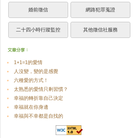
婚前徵信
網路犯罪蒐證
二十四小時行蹤監控
其他徵信社服務
1+1=1的愛情
人沒變，變的是感覺
六種愛的方式！
太熟悉的愛情只剩習慣？
幸福的轉折靠自己決定
幸福就在你身邊
幸福與不幸都是自找的