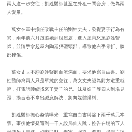
兩人進一步交往；劉姓醫師甚至在外租一間套房，做為兩
人愛巢。
萬女在軍中擔任政戰主任的劉姓丈夫，發覺妻子行為有
異，兩年前六月跟蹤她到租屋處，進入屋內怒罵劉姓醫
師，並隨手拿起屋內陶器狠砸頭部，導致他右手骨折、臉
部挫傷。
萬女丈夫不顧劉姓醫師血流滿面，要求他寫自由書。劉
姓醫師寫兩人只是單純的交往，萬女丈夫認為對方避重就
輕，打電話陸續找來了妻子的兄、妹及嫂子等四人到場見
證，揚言若不拿出誠意解決，將向媒體爆料。
劉姓醫師擔心姦情曝光，重寫自白書與簽下兩千萬元本
票。事後他懷疑遭到一干人設局仙人跳，控告在場的五人
涉嫌殺人未遂、恐嚇取財、傷害、強盜、毀損、強制六項