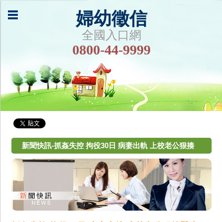
婦幼徵信
全國入口網
0800-44-9999
新聞快訊-抓姦失控 拘役30日 病妻出軌 上校老公狠揍
醫生