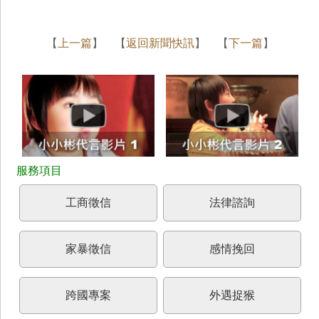
【
上一篇
】 【
返回新聞快訊
】 【
下一篇
】
工商徵信
法律諮詢
家暴徵信
感情挽回
跨國專案
外遇捉猴