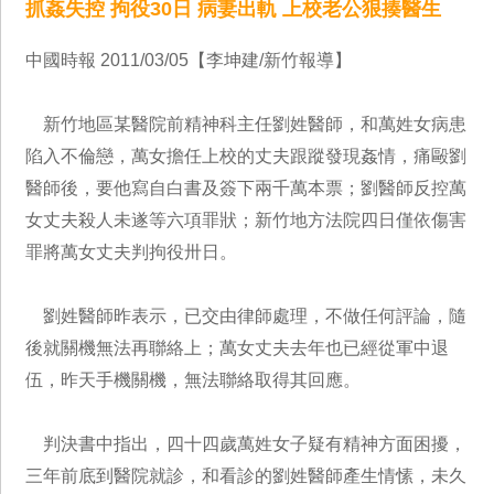
抓姦失控 拘役30日 病妻出軌 上校老公狠揍醫生
中國時報 2011/03/05【李坤建/新竹報導】
新竹地區某醫院前精神科主任劉姓醫師，和萬姓女病患
陷入不倫戀，萬女擔任上校的丈夫跟蹤發現姦情，痛毆劉
醫師後，要他寫自白書及簽下兩千萬本票；劉醫師反控萬
女丈夫殺人未遂等六項罪狀；新竹地方法院四日僅依傷害
罪將萬女丈夫判拘役卅日。
劉姓醫師昨表示，已交由律師處理，不做任何評論，隨
後就關機無法再聯絡上；萬女丈夫去年也已經從軍中退
伍，昨天手機關機，無法聯絡取得其回應。
判決書中指出，四十四歲萬姓女子疑有精神方面困擾，
三年前底到醫院就診，和看診的劉姓醫師產生情愫，未久