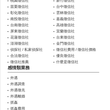
桃園徵信社
新竹徵信社
苗栗徵信社
台中徵信社
彰化徵信社
雲林徵信社
南投徵信社
嘉義徵信社
台南徵信社
高雄徵信社
屏東徵信社
宜蘭徵信社
花蓮徵信社
台東徵信社
澎湖徵信社
金門徵信社
偵探社 / 私家偵探社
徵信社費用 / 徵信社價格
合法徵信社
優良徵信社
徵信社推薦
什麼是徵信社
感情類業務
外遇
外遇調查
外遇徵兆
外遇離婚
抓姦
抓姦費用