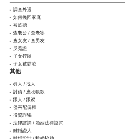
調查外遇
如何挽回家庭
被監聽
查老公 / 查老婆
查女友 / 查男友
反蒐證
子女行蹤
子女被霸凌
其他
尋人 / 找人
討債 / 應收帳款
跟人 / 跟蹤
侵害配偶權
投資詐騙
法律諮詢 / 婚姻法律諮詢
離婚證人
離婚設計 / 離婚協助