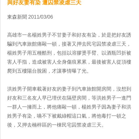
與好友妻有染 遭囚禁凌虐三天
東森新聞 2011/03/06
高雄市一名楊姓男子不甘妻子和好友有染，於是把好友誘
騙到汽車旅館痛毆一頓，接著又押去民宅囚禁凌虐三天，
楊姓男子用五種酷刑，包括以溶膠燙手臂、以酒瓶凹折被
害人手指，造成被害人全身傷痕累累，最後被害人從頂樓
爬到五樓陽台脫困，才讓事情曝了光。
洪姓男子開車載著好友的妻子到汽車旅館開房間，沒想到
好友和三名友人早已埋伏在隔壁房間，等洪姓男子一進門
一群人一擁而上，將他痛毆一頓，楊姓男子因為妻子和洪
姓男子有染，嚥不下被戴綠帽這口氣，將他毒打一頓之
後，又押去楠梓區的一棟民宅囚禁凌虐三天。