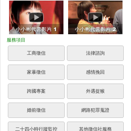
工商徵信
法律諮詢
家暴徵信
感情挽回
跨國專案
外遇捉猴
婚前徵信
網路犯罪蒐證
二十四小時行蹤監控
其他徵信社服務