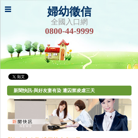
婦幼徵信
全國入口網
0800-44-9999
新聞快訊-與好友妻有染 遭囚禁凌虐三天