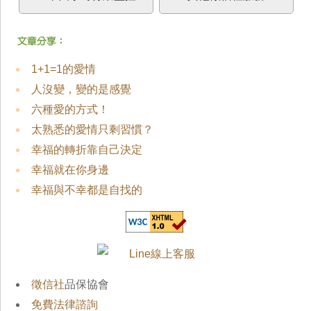
1+1=1的愛情
人沒變，變的是感覺
六種愛的方式！
太熟悉的愛情只剩習慣？
幸福的轉折靠自己決定
幸福就在你身邊
幸福與不幸都是自找的
徵信社
品保協會
免費法律諮詢