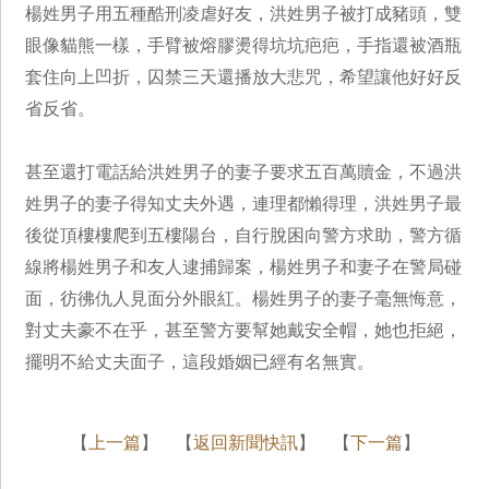
楊姓男子用五種酷刑凌虐好友，洪姓男子被打成豬頭，雙
眼像貓熊一樣，手臂被熔膠燙得坑坑疤疤，手指還被酒瓶
套住向上凹折，囚禁三天還播放大悲咒，希望讓他好好反
省反省。
甚至還打電話給洪姓男子的妻子要求五百萬贖金，不過洪
姓男子的妻子得知丈夫外遇，連理都懶得理，洪姓男子最
後從頂樓樓爬到五樓陽台，自行脫困向警方求助，警方循
線將楊姓男子和友人逮捕歸案，楊姓男子和妻子在警局碰
面，彷彿仇人見面分外眼紅。楊姓男子的妻子毫無悔意，
對丈夫豪不在乎，甚至警方要幫她戴安全帽，她也拒絕，
擺明不給丈夫面子，這段婚姻已經有名無實。
【
上一篇
】 【
返回新聞快訊
】 【
下一篇
】