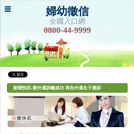
婦幼徵信
全國入口網
0800-44-9999
新聞快訊-妻外遇訴離成功 再告外遇生子勝訴