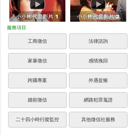
工商徵信
法律諮詢
家暴徵信
感情挽回
跨國專案
外遇捉猴
婚前徵信
網路犯罪蒐證
二十四小時行蹤監控
其他徵信社服務