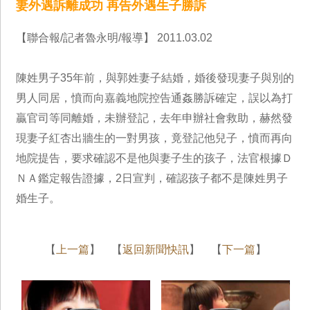
妻外遇訴離成功 再告外遇生子勝訴
【聯合報/記者魯永明/報導】 2011.03.02
陳姓男子35年前，與郭姓妻子結婚，婚後發現妻子與別的
男人同居，憤而向嘉義地院控告通姦勝訴確定，誤以為打
贏官司等同離婚，未辦登記，去年申辦社會救助，赫然發
現妻子紅杏出牆生的一對男孩，竟登記他兒子，憤而再向
地院提告，要求確認不是他與妻子生的孩子，法官根據Ｄ
ＮＡ鑑定報告證據，2日宣判，確認孩子都不是陳姓男子
婚生子。
【
上一篇
】 【
返回新聞快訊
】 【
下一篇
】