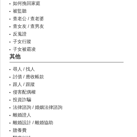
如何挽回家庭
被監聽
查老公 / 查老婆
查女友 / 查男友
反蒐證
子女行蹤
子女被霸凌
其他
尋人 / 找人
討債 / 應收帳款
跟人 / 跟蹤
侵害配偶權
投資詐騙
法律諮詢 / 婚姻法律諮詢
離婚證人
離婚設計 / 離婚協助
贍養費