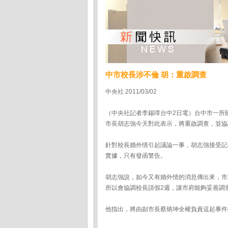
中市校長涉不倫 胡：重啟調查
中央社 2011/03/02
（中央社記者李錫璋台中2日電）台中市一所
市長胡志強今天對此表示，將重啟調查，並協
針對校長婚外情引起議論一事，胡志強接受記
實據，只有發函警告。
胡志強說，如今又有婚外情的消息傳出來，市
所以會協調校長請假2週，讓市府能夠妥善調
他指出，將由副市長蔡炳坤全權負責這起事件