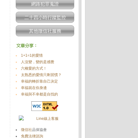
網路犯罪蒐證
二十四小時行蹤監控
其他徵信社服務
1+1=1的愛情
人沒變，變的是感覺
六種愛的方式！
太熟悉的愛情只剩習慣？
幸福的轉折靠自己決定
幸福就在你身邊
幸福與不幸都是自找的
徵信社
品保協會
免費法律諮詢