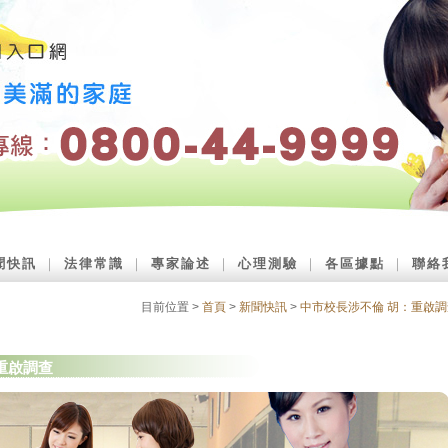
聞快訊
｜
法律常識
｜
專家論述
｜
心理測驗
｜
各區據點
｜
聯絡
目前位置 >
首頁
>
新聞快訊
>
中市校長涉不倫 胡：重啟調
重啟調查