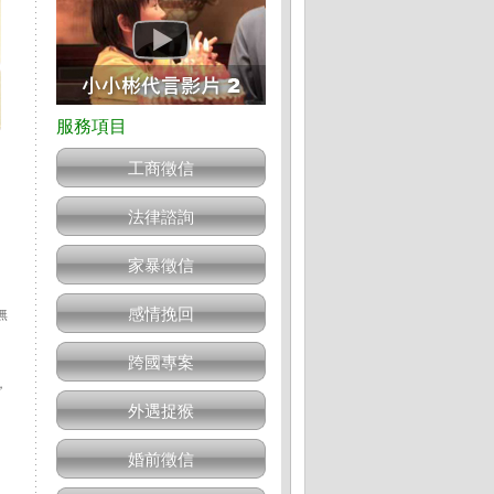
工商徵信
法律諮詢
。
家暴徵信
感情挽回
無
跨國專案
，
外遇捉猴
婚前徵信