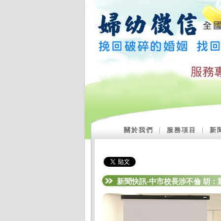
關於我們
｜
服務項目
｜
新
新聞快訊-中市校長涉不倫 胡：