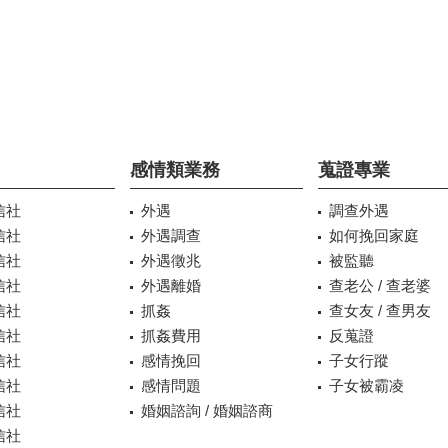
感情類業務
蒐證專業
信社
外遇
調查外遇
信社
外遇調查
如何挽回家庭
信社
外遇徵兆
被監聽
信社
外遇離婚
查老公 / 查老婆
信社
抓姦
查女友 / 查男友
信社
抓姦費用
反蒐證
信社
感情挽回
子女行蹤
信社
感情問題
子女被霸凌
信社
婚姻諮詢 / 婚姻諮商
信社