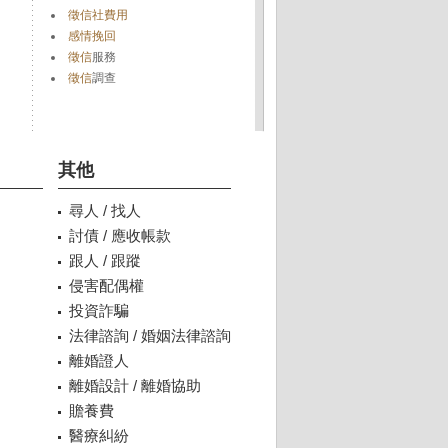
徵信社費用
感情挽回
徵信
服務
徵信
調查
其他
尋人 / 找人
討債 / 應收帳款
跟人 / 跟蹤
侵害配偶權
投資詐騙
法律諮詢 / 婚姻法律諮詢
離婚證人
離婚設計 / 離婚協助
贍養費
醫療糾紛