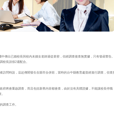
國中傳出已婚校長與校內未婚女老師過從甚密，但經調查後查無實據，只有發函警告
調校長請假2週配合。
者訪問時說，這起傳聞發生在縣市合併前，當時的台中縣教育處曾經進行調查，但查
政府將會重啟調查，而且包括新舊內容都會查，由於沒有具體證據，不能讓校長停職
查。
的調查工作。