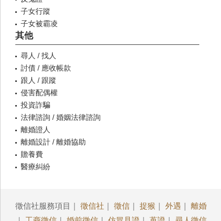
子女行蹤
子女被霸凌
其他
尋人 / 找人
討債 / 應收帳款
跟人 / 跟蹤
侵害配偶權
投資詐騙
法律諮詢 / 婚姻法律諮詢
離婚證人
離婚設計 / 離婚協助
贍養費
醫療糾紛
徵信社服務項目｜
徵信社
｜
徵信
｜
捉猴
｜
外遇
｜
離婚
｜
工商徵信
｜
婚前徵信
｜
仿冒見證
｜
蒐證
｜
尋人徵信