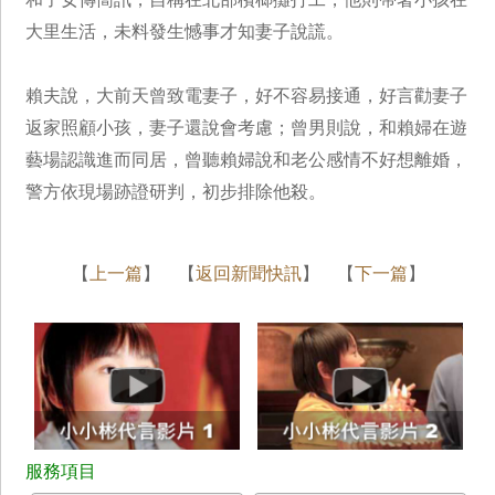
大里生活，未料發生憾事才知妻子說謊。
賴夫說，大前天曾致電妻子，好不容易接通，好言勸妻子
返家照顧小孩，妻子還說會考慮；曾男則說，和賴婦在遊
藝場認識進而同居，曾聽賴婦說和老公感情不好想離婚，
警方依現場跡證研判，初步排除他殺。
【
上一篇
】 【
返回新聞快訊
】 【
下一篇
】