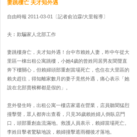
妻跳樓亡 夫才知外遇
自由時報 2011-03-01〔記者俞泊霖/大里報導〕
夫︰欺騙家人北部工作
妻跳樓身亡，夫才知外遇！台中市賴姓人妻，昨中午從大
里區一棟出租公寓跳樓，小她4歲的曾姓同居男友聞聲直
奔下樓關心，但賴婦頭部重創當場死亡，也住在大里區的
賴夫趕往，得知離家數月的妻子竟然外遇，痛心表示「她
說在北部賣檳榔都是假的」。
意外發生時，出租公寓一樓店家還在營業，店員聽聞猛烈
撞擊聲，眾人都奔出查看，只見36歲賴姓婦人倒臥店門
口，頭部重創血流滿地。救護人員表示，賴婦當場死亡。
李姓目擊者驚駭地說，賴婦撞擊遮雨棚後才落地。