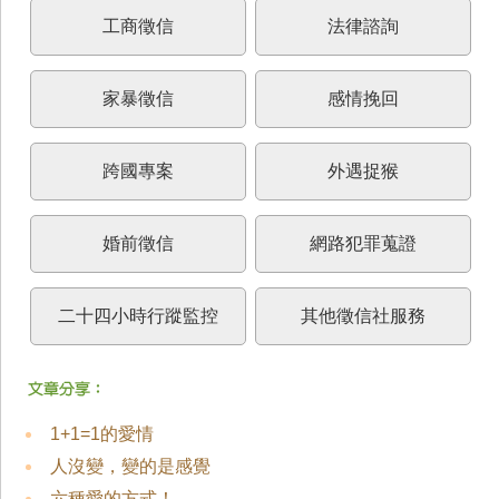
工商徵信
法律諮詢
家暴徵信
感情挽回
跨國專案
外遇捉猴
婚前徵信
網路犯罪蒐證
二十四小時行蹤監控
其他徵信社服務
1+1=1的愛情
人沒變，變的是感覺
六種愛的方式！