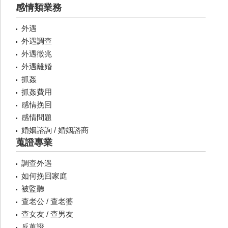
感情類業務
外遇
外遇調查
外遇徵兆
外遇離婚
抓姦
抓姦費用
感情挽回
感情問題
婚姻諮詢 / 婚姻諮商
蒐證專業
調查外遇
如何挽回家庭
被監聽
查老公 / 查老婆
查女友 / 查男友
反蒐證