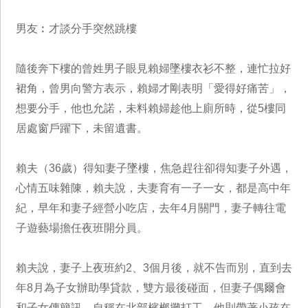
男友︰才談分手突然跳樓
隨後奔下樓的曾姓男子眼見賴婦墜樓衣衫不整，連忙拉好
裙角，曾男向警方表示，賴婦才剛表明「愛得好痛苦」，
想要分手，他也允諾，未料賴婦趁他上廁所時，從5樓同
居處窗戶躍下，未留遺書。
賴夫（36歲）得知妻子墜樓，焦急趕往卻得知妻子外遇，
心情五味雜陳，賴夫說，夫妻育有一子一女，都是高中年
紀，早年和妻子經營小吃店，去年4月關門，妻子轉往電
子遊藝場擔任夜班開分員。
賴夫說，妻子上夜班約2、3個月後，就不告而別，直到去
年8月為子女辦助學貸款，雙方最後碰面，但妻子偶爾會
和子女傳簡訊，自稱在北部檳榔攤打工，他則帶著小孩在