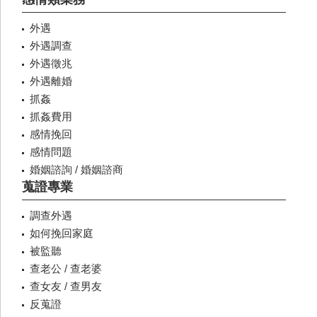
外遇
外遇調查
外遇徵兆
外遇離婚
抓姦
抓姦費用
感情挽回
感情問題
婚姻諮詢 / 婚姻諮商
蒐證專業
調查外遇
如何挽回家庭
被監聽
查老公 / 查老婆
查女友 / 查男友
反蒐證