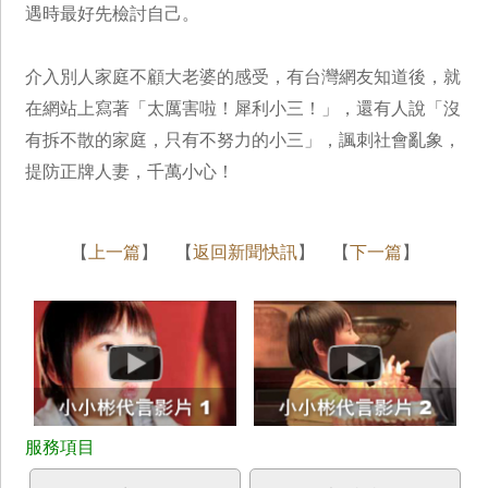
遇時最好先檢討自己。
介入別人家庭不顧大老婆的感受，有台灣網友知道後，就
在網站上寫著「太厲害啦！犀利小三！」，還有人說「沒
有拆不散的家庭，只有不努力的小三」，諷刺社會亂象，
提防正牌人妻，千萬小心！
【
上一篇
】 【
返回新聞快訊
】 【
下一篇
】