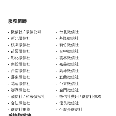
服務範疇
徵信社 / 徵信公司
台北徵信社
新北徵信社
基隆徵信社
桃園徵信社
新竹徵信社
苗栗徵信社
台中徵信社
彰化徵信社
雲林徵信社
南投徵信社
嘉義徵信社
台南徵信社
高雄徵信社
屏東徵信社
宜蘭徵信社
花蓮徵信社
台東徵信社
澎湖徵信社
金門徵信社
偵探社 / 私家偵探社
徵信社費用 / 徵信社價格
合法徵信社
優良徵信社
徵信社推薦
什麼是徵信社
感情類業務