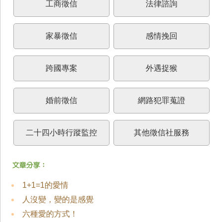
工商徵信
法律諮詢
家暴徵信
感情挽回
跨國專案
外遇捉猴
婚前徵信
網路犯罪蒐證
二十四小時行蹤監控
其他徵信社服務
1+1=1的愛情
人沒變，變的是感覺
六種愛的方式！