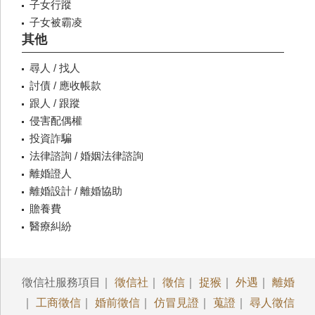
子女行蹤
子女被霸凌
其他
尋人 / 找人
討債 / 應收帳款
跟人 / 跟蹤
侵害配偶權
投資詐騙
法律諮詢 / 婚姻法律諮詢
離婚證人
離婚設計 / 離婚協助
贍養費
醫療糾紛
徵信社服務項目｜
徵信社
｜
徵信
｜
捉猴
｜
外遇
｜
離婚
｜
工商徵信
｜
婚前徵信
｜
仿冒見證
｜
蒐證
｜
尋人徵信