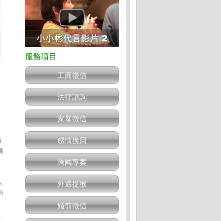
工商徵信
法律諮詢
家暴徵信
感情挽回
有
構
跨國專案
入
外遇捉猴
向
婚前徵信