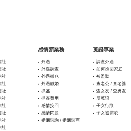
感情類業務
蒐證專業
信社
外遇
調查外遇
信社
外遇調查
如何挽回家庭
信社
外遇徵兆
被監聽
信社
外遇離婚
查老公 / 查老婆
信社
抓姦
查女友 / 查男友
信社
抓姦費用
反蒐證
信社
感情挽回
子女行蹤
信社
感情問題
子女被霸凌
信社
婚姻諮詢 / 婚姻諮商
信社