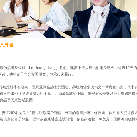
又外遇
記者黎煌雄（Le Hoang Hung）月前在睡夢中遭人用汽油淋身點火，經過10天治
月後，他的妻子向公安署投案，坦承殺夫罪行。
，由於黎煌雄小有名氣，因此受到全越南的關注。黎煌雄曾多次為文抨擊貪官污吏，其中
傳言指出他可能遭某勢力暗下毒手。由於陰謀論不斷，隆安省公安署甚至召集媒體機
免誤導民眾造成恐慌。
，妻子和2名女兒在3樓，現場窗戶沒關，外面的陽臺掛著一條長繩，似乎有人從外侵
發現黎的妻子好賭，經常前往柬埔寨邊境賭場，債務高達數十萬美元，因而將目標轉