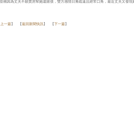
並稱因為丈夫不願賣房幫她還賭債，雙方感情日漸疏遠且經常口角，最近丈夫又發現
【
上一篇
】 【
返回新聞快訊
】 【
下一篇
】