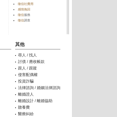
徵信社費用
感情挽回
徵信
服務
徵信
調查
其他
尋人 / 找人
討債 / 應收帳款
跟人 / 跟蹤
侵害配偶權
投資詐騙
法律諮詢 / 婚姻法律諮詢
離婚證人
離婚設計 / 離婚協助
贍養費
醫療糾紛