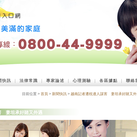
聞快訊
｜
法律常識
｜
專家論述
｜
心理測驗
｜
各區據點
｜
聯絡
目前位置 >
首頁
>
新聞快訊
>
越南記者遭枕邊人謀害 妻坦承好賭又外
害 妻坦承好賭又外遇