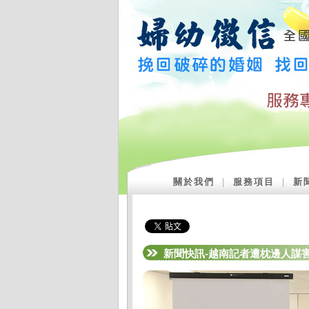
關於我們
｜
服務項目
｜
新
新聞快訊-越南記者遭枕邊人謀