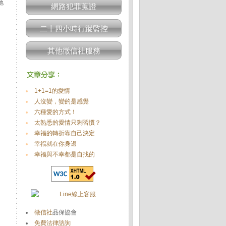
她
網路犯罪蒐證
二十四小時行蹤監控
其他徵信社服務
1+1=1的愛情
人沒變，變的是感覺
六種愛的方式！
太熟悉的愛情只剩習慣？
幸福的轉折靠自己決定
幸福就在你身邊
幸福與不幸都是自找的
徵信社
品保協會
免費法律諮詢