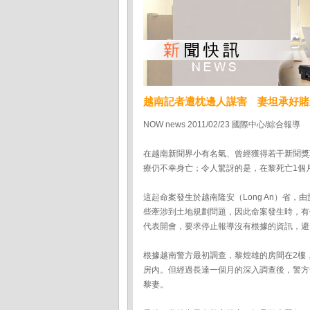
越南記者遭枕邊人謀害 妻坦承好賭
NOW news 2011/02/23 國際中心/綜合報導
在越南新聞界小有名氣、曾經獲得若干新聞獎項的
療仍不幸身亡；令人驚訝的是，在黎死亡1個
這起命案發生於越南隆安（Long An）省
些牽涉到土地規劃問題，因此命案發生時，有
代表開會，要求停止報導沒有根據的資訊，避
根據越南警方最初調查，黎煌雄的房間在2樓
房內。但經過長達一個月的深入調查後，警方
黎妻。