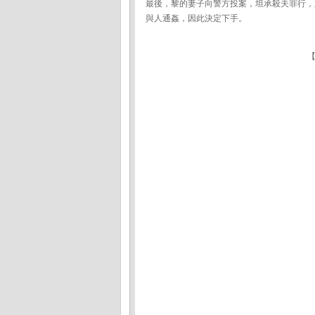
最後，黎的妻子向警方投案，坦承殺夫罪行，
與人通姦，因此決定下手。