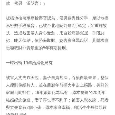
款，侯男一派胡言！」
板橋地檢署承辦檢察官認為，侯男遇異性分手，屢以散播
私密照手段威脅，已被台北地院判刑2月確定，又重施故
技，造成被害婦人身心受創，用自殺痛訴冤屈，手段惡
劣，昨天偵結，依恐嚇取財、妨害家庭罪起訴，具體求處
恐嚇取財罪責最重的5年有期徒刑。
一時出軌 19年婚姻化烏有
被害人丈夫昨天說，妻子自責甚深，吞藥自殺未果，整個
人瘦到像紙片人，並在農曆年前撞火車走上絕路，美好的
家庭到此打住，19年婚姻化為烏有，原本規劃的20周年
結婚紀念旅遊，妻子再也等不到了；被害人親友說，死者
與丈夫育有2個小孩，原本家庭幸福，卻活生生被侯凱鐘
給撕裂摧毀。