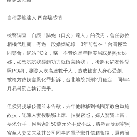
自稱舔鮑達人 四處騙感情
檢警調查，自詡「舔鮑（口交）達人」的侯男，曾任數位
相機代理商，有過一段婚姻紀錄，3年前曾在「台灣極歡
同樂會」網站PO文，稱「不管妳是年輕美眉或是熟女姊
姊，如想試試我舔鮑功力就留言給我」，後將女網友性愛
照PO網，瀏覽人次高達數千人，造成被害人身心受創。
被檢方依妨害風化罪起訴，台北地院判刑2月確定，同年4
月易科罰金執行完畢。
但侯男拐騙伎倆並未告歇，去年他轉移到桃園某教會重施
故技，認識人妻後哄騙上床、拍親密照，婦人驚覺上當，
要求分手，侯男索討50萬元分手費不成，將喇舌等親密照
寄至人妻丈夫及其公司同事的電子郵件信箱報復，還傳簡