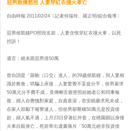
惡男散播慾照 人妻穿紅衣撞火車亡
自由時報 2011/02/24〔記者何瑞玲、羅正明/綜合報導〕
惡男侯凱鐘PO照毀名節，人妻含恨穿紅衣撞火車，以死
控訴！
遺言：絕未跟惡男借50萬
曾自詡是「舔鮑（口交）達人」的39歲侯凱鐘，與人妻相
識於教會，哄騙上床後，人妻驚覺不妥提分手，侯男索求
50萬元分手費不成，竟傳喇舌親密照給她老公和同事報
復，婦人自覺愧對家庭，自責甚深，吞安眠藥求死未成，
在家人鼓勵下報警逮人，但侯男卻掰稱50萬元是投資借
款，婦人氣不過，上月23日穿著紅外套，在桃園縣以身撞
火車自殺身亡，死前寄出遺書痛斥「50萬元絕非投資借