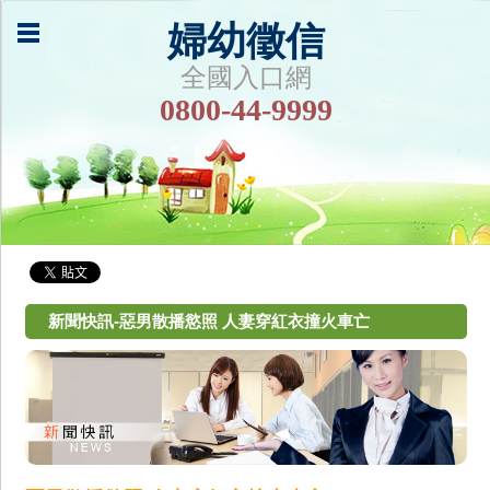
婦幼徵信
全國入口網
0800-44-9999
新聞快訊-惡男散播慾照 人妻穿紅衣撞火車亡