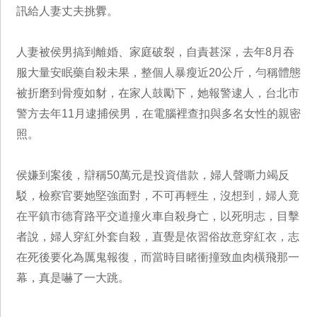
訊給人妻丈夫挑釁。
人妻被侯男搞到離婚、家庭破裂，自責甚深，去年8月吞
服大量安眠藥自殺未果，整個人暴瘦近20公斤，勻稱體態
被折磨到骨瘦如豺，在家人鼓勵下，她報警逮人，台北市
警方去年11月逮捕侯男，在電腦裡查扣與多名女性的親密
照。
侯嫌到案後，辯稱50萬元是投資借款，婦人聲嘶力竭反
駁，檢察官要她堅強面對，不可再輕生，沒想到，婦人竟
在平鎮市德育路平交道撞火車自殺身亡，以死明志，目擊
者說，婦人穿紅外套自殺，直覺是依習俗故意穿紅衣，志
在死後要化為厲鬼報復，而當時目睹衝撞致血肉橫飛那一
幕，真是嚇了一大跳。