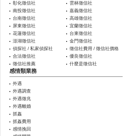
彰化徵信社
雲林徵信社
南投徵信社
嘉義徵信社
台南徵信社
高雄徵信社
屏東徵信社
宜蘭徵信社
花蓮徵信社
台東徵信社
澎湖徵信社
金門徵信社
偵探社 / 私家偵探社
徵信社費用 / 徵信社價格
合法徵信社
優良徵信社
徵信社推薦
什麼是徵信社
感情類業務
外遇
外遇調查
外遇徵兆
外遇離婚
抓姦
抓姦費用
感情挽回