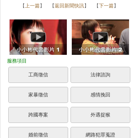
【
上一篇
】 【
返回新聞快訊
】 【
下一篇
】
工商徵信
法律諮詢
家暴徵信
感情挽回
跨國專案
外遇捉猴
婚前徵信
網路犯罪蒐證