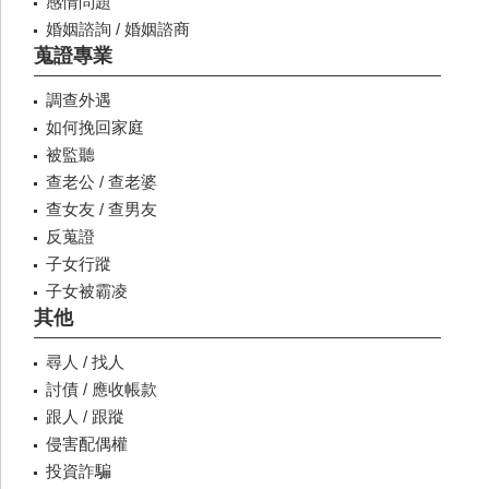
感情問題
婚姻諮詢 / 婚姻諮商
蒐證專業
調查外遇
如何挽回家庭
被監聽
查老公 / 查老婆
查女友 / 查男友
反蒐證
子女行蹤
子女被霸凌
其他
尋人 / 找人
討債 / 應收帳款
跟人 / 跟蹤
侵害配偶權
投資詐騙