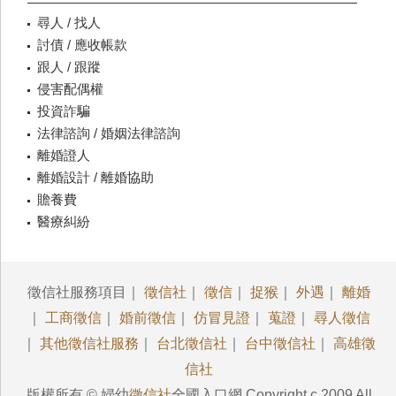
尋人 / 找人
討債 / 應收帳款
跟人 / 跟蹤
侵害配偶權
投資詐騙
法律諮詢 / 婚姻法律諮詢
離婚證人
離婚設計 / 離婚協助
贍養費
醫療糾紛
徵信社服務項目｜
徵信社
｜
徵信
｜
捉猴
｜
外遇
｜
離婚
｜
工商徵信
｜
婚前徵信
｜
仿冒見證
｜
蒐證
｜
尋人徵信
｜
其他徵信社服務
｜
台北徵信社
｜
台中徵信社
｜
高雄徵
信社
版權所有 © 婦幼
徵信社
全國入口網 Copyright c 2009 All