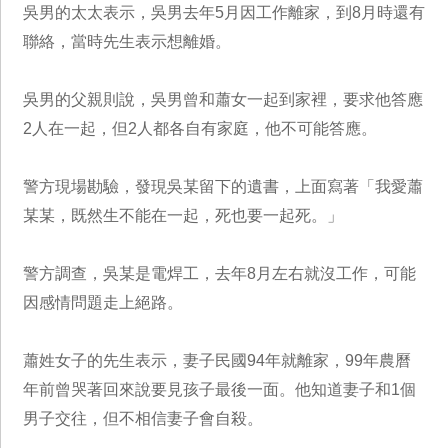
吳男的太太表示，吳男去年5月因工作離家，到8月時還有
聯絡，當時先生表示想離婚。
吳男的父親則說，吳男曾和蕭女一起到家裡，要求他答應
2人在一起，但2人都各自有家庭，他不可能答應。
警方現場勘驗，發現吳某留下的遺書，上面寫著「我愛蕭
某某，既然生不能在一起，死也要一起死。」
警方調查，吳某是電焊工，去年8月左右就沒工作，可能
因感情問題走上絕路。
蕭姓女子的先生表示，妻子民國94年就離家，99年農曆
年前曾哭著回來說要見孩子最後一面。他知道妻子和1個
男子交往，但不相信妻子會自殺。