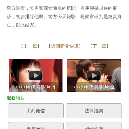
警方調查，吳男和蕭女陳屍的房間，有用膠帶封住的痕
跡，初步排除他殺。警方今天報驗，檢察官研判是燒炭身
亡，以此結案。
【
上一篇
】 【
返回新聞快訊
】 【
下一篇
】
工商徵信
法律諮詢