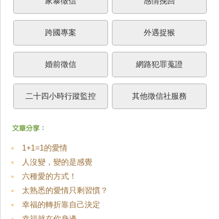
家暴徵信
感情挽回
跨國專案
外遇捉猴
婚前徵信
網路犯罪蒐證
二十四小時行蹤監控
其他徵信社服務
1+1=1的愛情
人沒變，變的是感覺
六種愛的方式！
太熟悉的愛情只剩習慣？
幸福的轉折靠自己決定
幸福就在你身邊