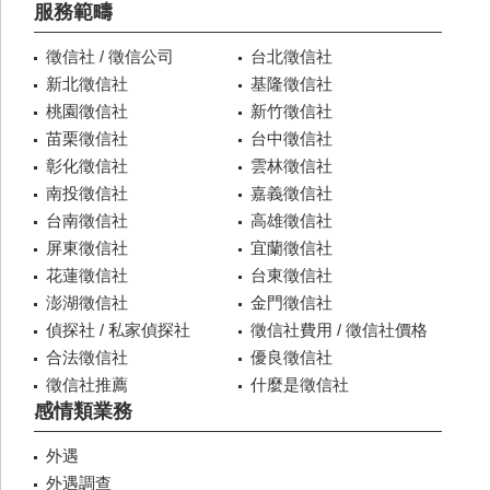
服務範疇
徵信社 / 徵信公司
台北徵信社
新北徵信社
基隆徵信社
桃園徵信社
新竹徵信社
苗栗徵信社
台中徵信社
彰化徵信社
雲林徵信社
南投徵信社
嘉義徵信社
台南徵信社
高雄徵信社
屏東徵信社
宜蘭徵信社
花蓮徵信社
台東徵信社
澎湖徵信社
金門徵信社
偵探社 / 私家偵探社
徵信社費用 / 徵信社價格
合法徵信社
優良徵信社
徵信社推薦
什麼是徵信社
感情類業務
外遇
外遇調查