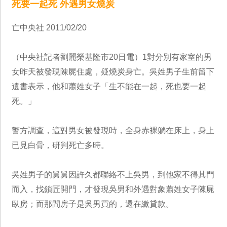
死要一起死 外遇男女燒炭
亡中央社 2011/02/20
（中央社記者劉麗榮基隆市20日電）1對分別有家室的男
女昨天被發現陳屍住處，疑燒炭身亡。吳姓男子生前留下
遺書表示，他和蕭姓女子「生不能在一起，死也要一起
死。」
警方調查，這對男女被發現時，全身赤裸躺在床上，身上
已見白骨，研判死亡多時。
吳姓男子的舅舅因許久都聯絡不上吳男，到他家不得其門
而入，找鎖匠開門，才發現吳男和外遇對象蕭姓女子陳屍
臥房；而那間房子是吳男買的，還在繳貸款。