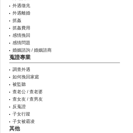
外遇徵兆
外遇離婚
抓姦
抓姦費用
感情挽回
感情問題
婚姻諮詢 / 婚姻諮商
蒐證專業
調查外遇
如何挽回家庭
被監聽
查老公 / 查老婆
查女友 / 查男友
反蒐證
子女行蹤
子女被霸凌
其他