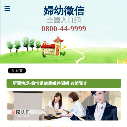
婦幼徵信
全國入口網
0800-44-9999
新聞快訊-偷情還偷摩鐵伴唱機 姦情曝光