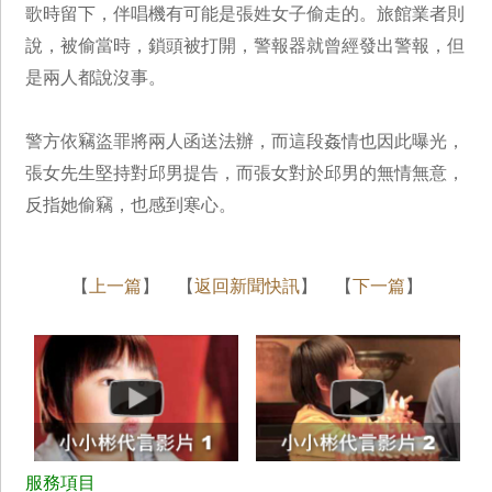
歌時留下，伴唱機有可能是張姓女子偷走的。旅館業者則
說，被偷當時，鎖頭被打開，警報器就曾經發出警報，但
是兩人都說沒事。
警方依竊盜罪將兩人函送法辦，而這段姦情也因此曝光，
張女先生堅持對邱男提告，而張女對於邱男的無情無意，
反指她偷竊，也感到寒心。
【
上一篇
】 【
返回新聞快訊
】 【
下一篇
】