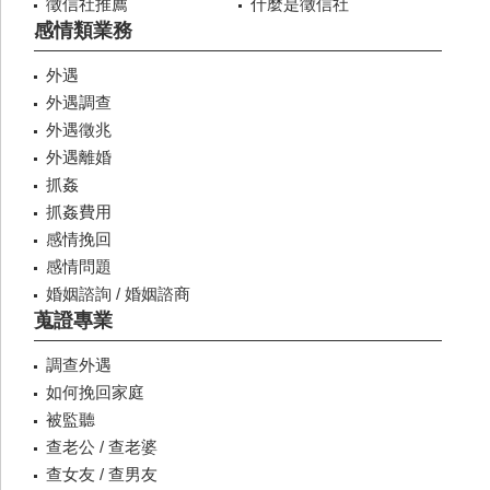
徵信社推薦
什麼是徵信社
感情類業務
外遇
外遇調查
外遇徵兆
外遇離婚
抓姦
抓姦費用
感情挽回
感情問題
婚姻諮詢 / 婚姻諮商
蒐證專業
調查外遇
如何挽回家庭
被監聽
查老公 / 查老婆
查女友 / 查男友