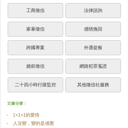
工商徵信
法律諮詢
家暴徵信
感情挽回
跨國專案
外遇捉猴
婚前徵信
網路犯罪蒐證
二十四小時行蹤監控
其他徵信社服務
1+1=1的愛情
人沒變，變的是感覺