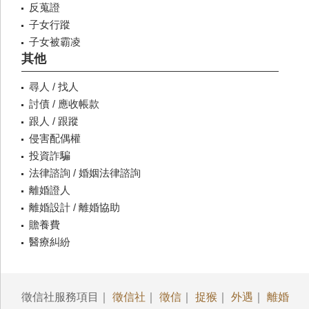
反蒐證
子女行蹤
子女被霸凌
其他
尋人 / 找人
討債 / 應收帳款
跟人 / 跟蹤
侵害配偶權
投資詐騙
法律諮詢 / 婚姻法律諮詢
離婚證人
離婚設計 / 離婚協助
贍養費
醫療糾紛
徵信社服務項目｜
徵信社
｜
徵信
｜
捉猴
｜
外遇
｜
離婚