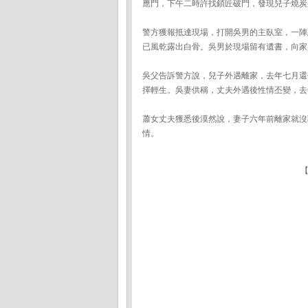
應門，下午二時許找鎖匠破門，發現兒子燒炭
警方獲報抵達現場，打開吳男的主臥室，一陣
已風乾露出白骨。吳男於現場留有遺書，向家
吳父告訴警方說，兒子外遇離家，去年七月還
擇輕生。吳妻供稱，丈夫外遇後性情丕變，去
蕭女丈夫獲悉後漠然說，妻子六年前離家就沒
情。