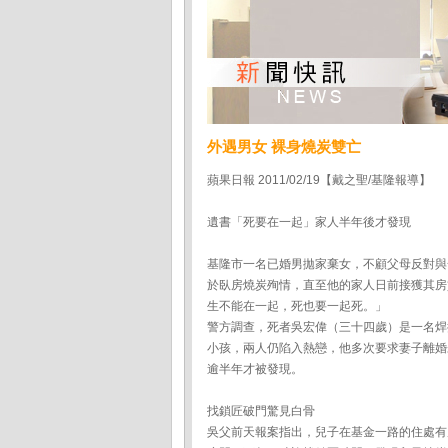
外遇男女 裸身燒炭雙亡
蘋果日報 2011/02/19【戴之聖/基隆報導】
遺書「死要在一起」家人半年後才發現
基隆市一名已婚男拋家棄女，不顧父母反對與
於臥房燒炭殉情，直至他的家人日前接獲其房
生不能在一起，死也要一起死。」
警方調查，死者吳宏偉（三十四歲）是一名焊
小孩，兩人仍陷入熱戀，他多次要求妻子離婚
逾半年才被發現。
找鎖匠破門驚見白骨
吳父前天報案指出，兒子在基金一路的住處有