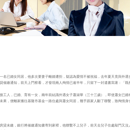
一名已婚女同居，他多次要妻子離婚遭拒，疑認為愛情不被祝福，去年夏天竟與外遇
貸催繳通知，前天上門察看，才發現兩人殉情已逾半年，只留下一封遺書寫著：「既
接工人，已婚、育有一女，兩年前結識外遇女子蕭淑華（三十三歲），即使蕭女已婚
未果，便離家搬往基隆市基金一路住處與蕭女同居，幾乎跟家人斷了聯繫，致殉情身
房貸未繳，銀行將催繳通知書寄到家裡，他聯繫不上兒子，前天去兒子住處敲門又沒