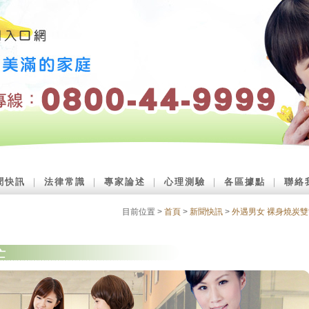
聞快訊
｜
法律常識
｜
專家論述
｜
心理測驗
｜
各區據點
｜
聯絡
目前位置 >
首頁
>
新聞快訊
>
外遇男女 裸身燒炭雙
亡