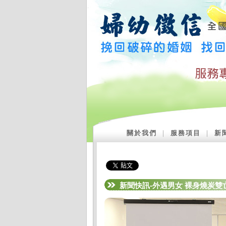
關於我們
｜
服務項目
｜
新
新聞快訊-外遇男女 裸身燒炭雙