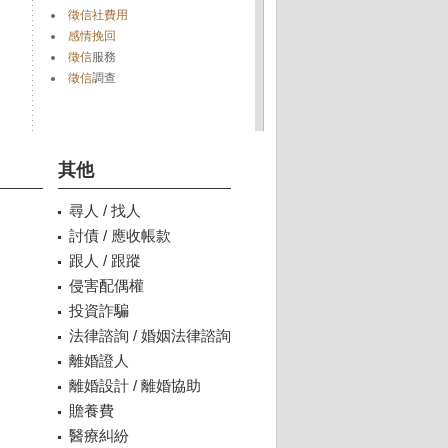
徵信社費用
感情挽回
徵信
服務
徵信
調查
其他
尋人 / 找人
討債 / 應收帳款
跟人 / 跟蹤
侵害配偶權
投資詐騙
法律諮詢 / 婚姻法律諮詢
離婚證人
離婚設計 / 離婚協助
贍養費
醫療糾紛