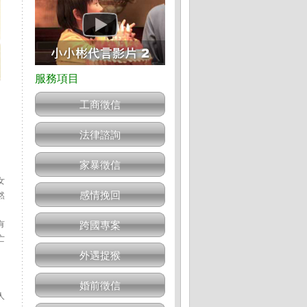
工商徵信
法律諮詢
家暴徵信
女
感情挽回
然
有
跨國專案
亡
外遇捉猴
婚前徵信
人