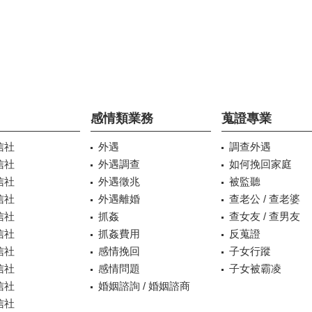
感情類業務
蒐證專業
信社
外遇
調查外遇
信社
外遇調查
如何挽回家庭
信社
外遇徵兆
被監聽
信社
外遇離婚
查老公 / 查老婆
信社
抓姦
查女友 / 查男友
信社
抓姦費用
反蒐證
信社
感情挽回
子女行蹤
信社
感情問題
子女被霸凌
信社
婚姻諮詢 / 婚姻諮商
信社