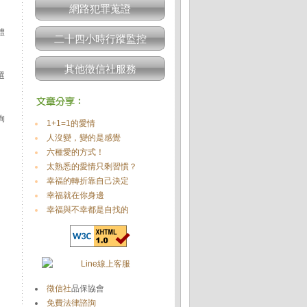
網路犯罪蒐證
體
二十四小時行蹤監控
其他徵信社服務
選
殉
1+1=1的愛情
人沒變，變的是感覺
六種愛的方式！
太熟悉的愛情只剩習慣？
幸福的轉折靠自己決定
幸福就在你身邊
幸福與不幸都是自找的
徵信社
品保協會
免費法律諮詢