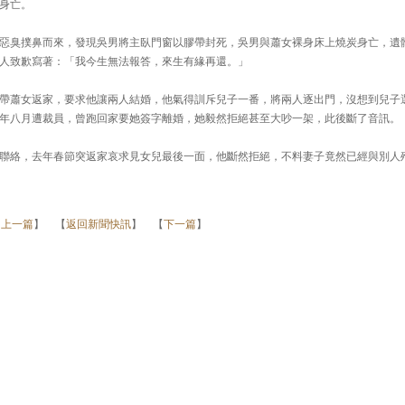
身亡。
惡臭撲鼻而來，發現吳男將主臥門窗以膠帶封死，吳男與蕭女裸身床上燒炭身亡，遺
人致歉寫著：「我今生無法報答，來生有緣再還。」
帶蕭女返家，要求他讓兩人結婚，他氣得訓斥兒子一番，將兩人逐出門，沒想到兒子
年八月遭裁員，曾跑回家要她簽字離婚，她毅然拒絕甚至大吵一架，此後斷了音訊。
聯絡，去年春節突返家哀求見女兒最後一面，他斷然拒絕，不料妻子竟然已經與別人
【
上一篇
】 【
返回新聞快訊
】 【
下一篇
】