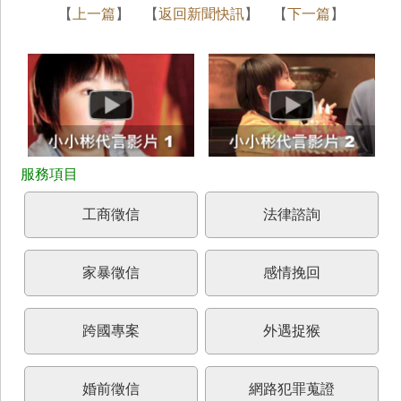
【
上一篇
】 【
返回新聞快訊
】 【
下一篇
】
工商徵信
法律諮詢
家暴徵信
感情挽回
跨國專案
外遇捉猴
婚前徵信
網路犯罪蒐證