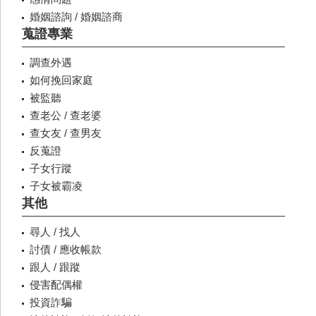
婚姻諮詢 / 婚姻諮商
蒐證專業
調查外遇
如何挽回家庭
被監聽
查老公 / 查老婆
查女友 / 查男友
反蒐證
子女行蹤
子女被霸凌
其他
尋人 / 找人
討債 / 應收帳款
跟人 / 跟蹤
侵害配偶權
投資詐騙