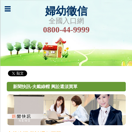
婦幼徵信
全國入口網
0800-44-9999
新聞快訊-夫戴綠帽 興訟還須買單