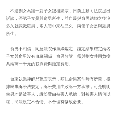
不過劉女為讓一對子女認祖歸宗，日前主動向法院提出
訴訟，否認子女是與俞男所生，並自爆與俞男結婚之後沒
多久就認識羅男，兩人暗中來往已久，兩個子女是與羅男
所生。
俞男不相信，同意法院作血緣鑑定，鑑定結果確定兩名
子女與俞男沒有血緣關係，俞男敗訴，需與劉女共同負擔
共兩萬一千元的裁判費與鑑定費用。
台東執業律師邱聰安表示，類似俞男案件時有所聞，根
據民事訴訟法規定，訴訟費用由敗訴一方承擔，可是明明
俞男才是被害人，訴訟費由被害人承擔，對被害人情何以
堪，民法規定不合情、不合理有修改必要。