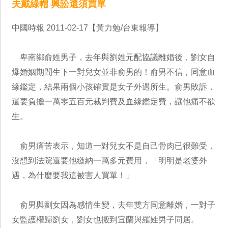
夫戴綠帽 興訟還須買單
中國時報 2011-02-17【黃力勉/台東報導】
卑南鄉俞姓男子，去年與劉姓元配協議離婚後，劉女自
爆婚姻期間生下一對兒女並非俞男的！俞男不信，同意血
緣鑑定，結果兩個小孩確實是女子外遇所生。俞男敗訴，
還要負擔一萬零五百元裁判費及血緣鑑定費，讓他痛不欲
生。
俞男痛苦表示，知道一對兒女不是自己骨肉已很難受，
沒想到法院還要他繳納一萬多元費用，「明明是老婆外
遇，為什麼要我這被害人買單！」
俞男與劉女因為感情生變，去年雙方同意離婚，一對子
女監護權歸劉女，劉女也搬到宜蘭與羅姓男子同居。