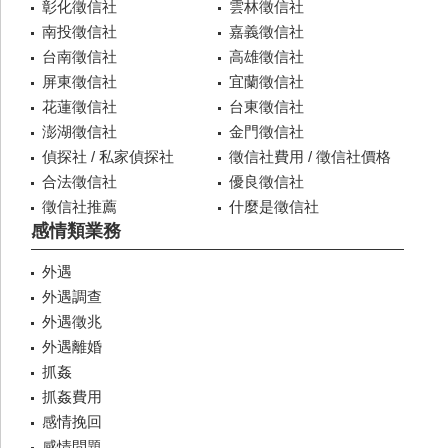
彰化徵信社
雲林徵信社
南投徵信社
嘉義徵信社
台南徵信社
高雄徵信社
屏東徵信社
宜蘭徵信社
花蓮徵信社
台東徵信社
澎湖徵信社
金門徵信社
偵探社 / 私家偵探社
徵信社費用 / 徵信社價格
合法徵信社
優良徵信社
徵信社推薦
什麼是徵信社
感情類業務
外遇
外遇調查
外遇徵兆
外遇離婚
抓姦
抓姦費用
感情挽回
感情問題