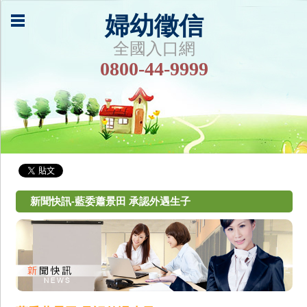
婦幼徵信
全國入口網
0800-44-9999
新聞快訊-藍委蕭景田 承認外遇生子