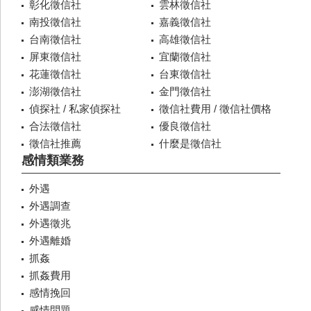
彰化徵信社
雲林徵信社
南投徵信社
嘉義徵信社
台南徵信社
高雄徵信社
屏東徵信社
宜蘭徵信社
花蓮徵信社
台東徵信社
澎湖徵信社
金門徵信社
偵探社 / 私家偵探社
徵信社費用 / 徵信社價格
合法徵信社
優良徵信社
徵信社推薦
什麼是徵信社
感情類業務
外遇
外遇調查
外遇徵兆
外遇離婚
抓姦
抓姦費用
感情挽回
感情問題