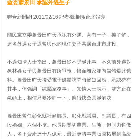
藍委蕭景田 承認外遇生子
聯合新聞網 2011/02/16 記者楊湘鈞/台北報導
國民黨立委蕭景田昨天承認有外遇、育有一子。據了解，
這名外遇女子還曾與他的現任妻子共居台北市北投。
不過知情人士指出，蕭景田從不隱暪此事，不久前外遇對
象林姓女子與蕭景田有所爭執，憤而離家並向媒體爆此舊
料。蕭景田昨天接受電子媒體訪問時簡短回應，承認確有
其事，但強調「純屬家務事」。知情人士表示，雙方正在
氣頭上，相信只要冷靜一下，應很快會圓滿解決。
蕭景田曾任彰化縣社頭鄉長、彰化縣議員、副議長，有四
段婚姻、六個小孩。他長期關切農業、生態，但財力也傲
人，名下資產達十八億元，最近更將事業版圖拓展到高級