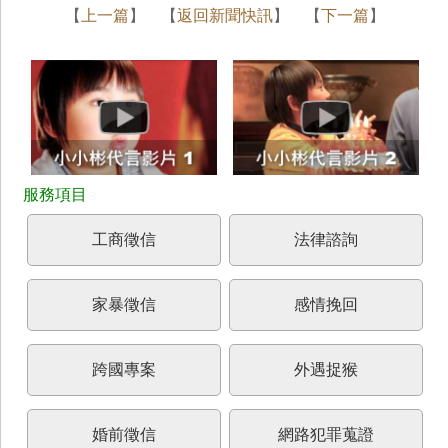
【
上一篇
】 【
返回新聞快訊
】 【
下一篇
】
工商徵信
法律諮詢
家暴徵信
感情挽回
跨國專案
外遇捉猴
婚前徵信
網路犯罪蒐證