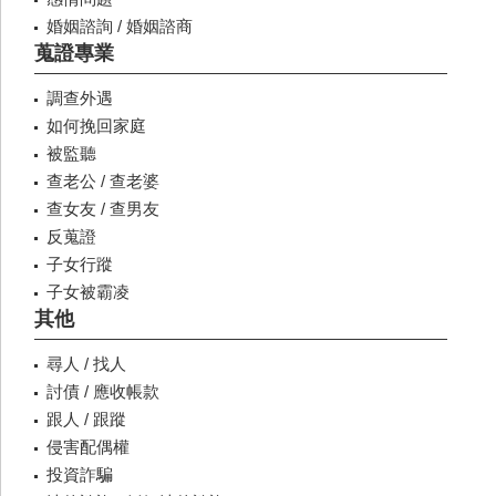
婚姻諮詢 / 婚姻諮商
蒐證專業
調查外遇
如何挽回家庭
被監聽
查老公 / 查老婆
查女友 / 查男友
反蒐證
子女行蹤
子女被霸凌
其他
尋人 / 找人
討債 / 應收帳款
跟人 / 跟蹤
侵害配偶權
投資詐騙