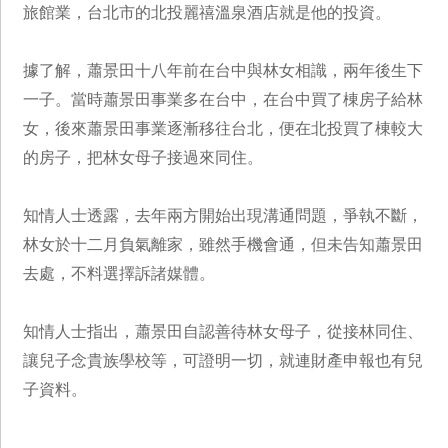
旅館業，台北市的北投麗禧溫泉酒店就是他的投資。
據了解，蕭景田十八年前在台中與林女相識，兩年後生下
一子。當時蕭景田事業多在台中，在台中買了棟房子給林
女，後來蕭景田事業逐漸移往台北，便在北投買了棟較大
的房子，把林女母子接過來同住。
知情人士透露，去年兩方開始出現溝通問題，爭執不斷，
林女於十二月負氣離家，雖然手機會通，但未告知蕭景田
去處，不料選擇訴諸媒體。
知情人士指出，蕭景田自認善待林女母子，從接林同住、
讓兒子念貴族學校等，可證明一切，就連財產申報也有兒
子資料。