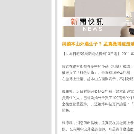
與趙本山外遇生子？ 孟真微博速澄
【世界日報/娛樂新聞組廣州13日電】 2011.02
儘管在遼寧衛視春晚中的小品《相親》被讚，
被捲入了「桃色糾紛」。最近有網民爆料稱，
在微博上澄清。趙本山方面則表示，不排除將
據報導。近日有網民發帖爆料稱，趙本山與電
負責任的人，已經為婚外子買了100萬元的
之後便銷聲匿跡。」這篇爆料帖更評論道：「
難免。」
報導稱，消息傳出當晚，孟真便在其微博上發
媒。也有兩年沒見過趙老師。可是為什麼這麼