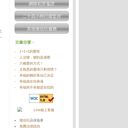
網路犯罪蒐證
，
二十四小時行蹤監控
其他徵信社服務
己
一
1+1=1的愛情
人沒變，變的是感覺
六種愛的方式！
太熟悉的愛情只剩習慣？
幸福的轉折靠自己決定
幸福就在你身邊
幸福與不幸都是自找的
徵信社
品保協會
免費法律諮詢