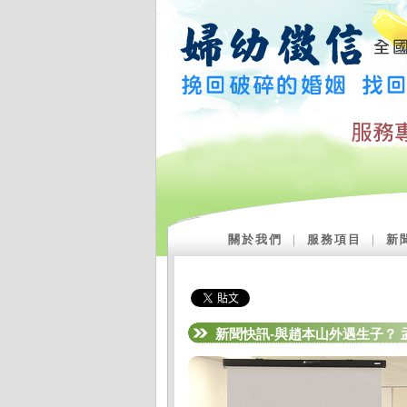
關於我們
｜
服務項目
｜
新
新聞快訊-與趙本山外遇生子？ 