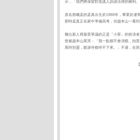
示，「我們將保留對造謠人訴諸法律的權利。
原名殷曦孟的孟真出生於1988年，畢業於遼
那時孟真正在家中準備高考，但趙本山一看到
幾位新人裡最受爭議的正是「小翠」的扮演者
曾被趙本山罵哭：「我一點都不會演戲，拍普
罵特別靈，眼淚停都停不下來。」不過，在與