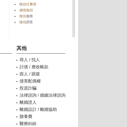
徵信社費用
感情挽回
徵信
服務
徵信
調查
其他
尋人 / 找人
討債 / 應收帳款
跟人 / 跟蹤
侵害配偶權
投資詐騙
法律諮詢 / 婚姻法律諮詢
離婚證人
離婚設計 / 離婚協助
贍養費
醫療糾紛