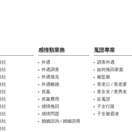
感情類業務
蒐證專業
信社
外遇
調查外遇
信社
外遇調查
如何挽回家庭
信社
外遇徵兆
被監聽
信社
外遇離婚
查老公 / 查老婆
信社
抓姦
查女友 / 查男友
信社
抓姦費用
反蒐證
信社
感情挽回
子女行蹤
信社
感情問題
子女被霸凌
信社
婚姻諮詢 / 婚姻諮商
信社