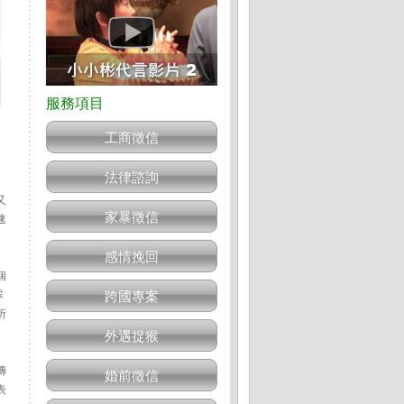
工商徵信
法律諮詢
又
家暴徵信
速
感情挽回
個
翠
跨國專案
所
外遇捉猴
傳
婚前徵信
表