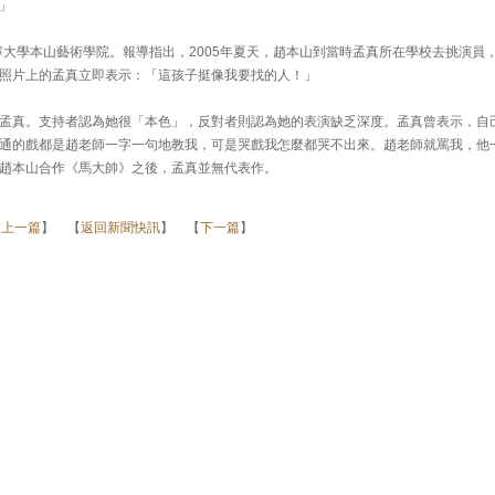
」
寧大學本山藝術學院。報導指出，2005年夏天，趙本山到當時孟真所在學校去挑演員
照片上的孟真立即表示：「這孩子挺像我要找的人！」
孟真。支持者認為她很「本色」，反對者則認為她的表演缺乏深度。孟真曾表示，自
通的戲都是趙老師一字一句地教我，可是哭戲我怎麼都哭不出來。趙老師就罵我，他
趙本山合作《馬大帥》之後，孟真並無代表作。
【
上一篇
】 【
返回新聞快訊
】 【
下一篇
】