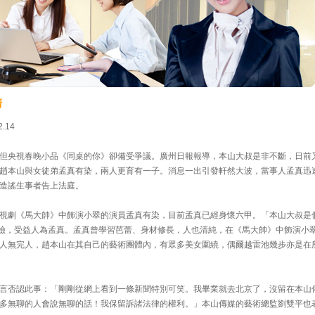
清
.14
但央視春晚小品《同桌的你》卻備受爭議。廣州日報報導，本山大叔是非不斷，日前
趙本山與女徒弟孟真有染，兩人更育有一子。消息一出引發軒然大波，當事人孟真迅
造謠生事者告上法庭。
視劇《馬大帥》中飾演小翠的演員孟真有染，目前孟真已經身懷六甲。「本山大叔是
保險，受益人為孟真。孟真曾學習芭蕾、身材修長，人也清純，在《馬大帥》中飾演小
人無完人，趙本山在其自己的藝術團體內，有眾多美女圍繞，偶爾越雷池幾步亦是在
言否認此事：「剛剛從網上看到一條新聞特別可笑。我畢業就去北京了，沒留在本山
多無聊的人會說無聊的話！我保留訴諸法律的權利。」本山傳媒的藝術總監劉雙平也