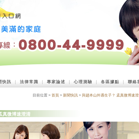
聞快訊
｜
法律常識
｜
專家論述
｜
心理測驗
｜
各區據點
｜
聯絡
目前位置 >
首頁
>
新聞快訊
>
與趙本山外遇生子？ 孟真微博速澄
孟真微博速澄清