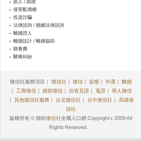
跟人 / 跟蹤
侵害配偶權
投資詐騙
法律諮詢 / 婚姻法律諮詢
離婚證人
離婚設計 / 離婚協助
贍養費
醫療糾紛
徵信社服務項目｜
徵信社
｜
徵信
｜
捉猴
｜
外遇
｜
離婚
｜
工商徵信
｜
婚前徵信
｜
仿冒見證
｜
蒐證
｜
尋人徵信
｜
其他徵信社服務
｜
台北徵信社
｜
台中徵信社
｜
高雄徵
信社
版權所有 © 婦幼
徵信社
全國入口網 Copyright c 2009 All
Rights Reserved.