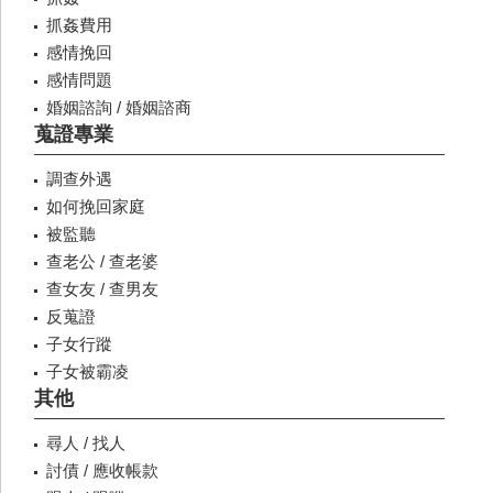
抓姦費用
感情挽回
感情問題
婚姻諮詢 / 婚姻諮商
蒐證專業
調查外遇
如何挽回家庭
被監聽
查老公 / 查老婆
查女友 / 查男友
反蒐證
子女行蹤
子女被霸凌
其他
尋人 / 找人
討債 / 應收帳款