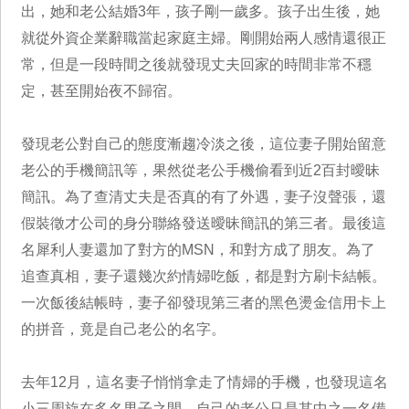
出，她和老公結婚3年，孩子剛一歲多。孩子出生後，她
就從外資企業辭職當起家庭主婦。剛開始兩人感情還很正
常，但是一段時間之後就發現丈夫回家的時間非常不穩
定，甚至開始夜不歸宿。
發現老公對自己的態度漸趨冷淡之後，這位妻子開始留意
老公的手機簡訊等，果然從老公手機偷看到近2百封曖昧
簡訊。為了查清丈夫是否真的有了外遇，妻子沒聲張，還
假裝徵才公司的身分聯絡發送曖昧簡訊的第三者。最後這
名犀利人妻還加了對方的MSN，和對方成了朋友。為了
追查真相，妻子還幾次約情婦吃飯，都是對方刷卡結帳。
一次飯後結帳時，妻子卻發現第三者的黑色燙金信用卡上
的拼音，竟是自己老公的名字。
去年12月，這名妻子悄悄拿走了情婦的手機，也發現這名
小三周旋在多名男子之間，自己的老公只是其中之一名備