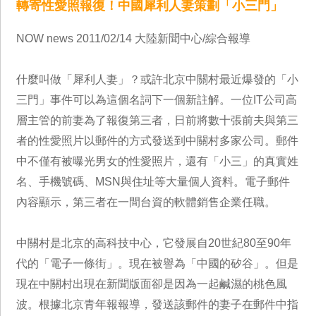
轉寄性愛照報復！中國犀利人妻策劃「小三門」
NOW news 2011/02/14 大陸新聞中心/綜合報導
什麼叫做「犀利人妻」？或許北京中關村最近爆發的「小
三門」事件可以為這個名詞下一個新註解。一位IT公司高
層主管的前妻為了報復第三者，日前將數十張前夫與第三
者的性愛照片以郵件的方式發送到中關村多家公司。郵件
中不僅有被曝光男女的性愛照片，還有「小三」的真實姓
名、手機號碼、MSN與住址等大量個人資料。電子郵件
內容顯示，第三者在一間台資的軟體銷售企業任職。
中關村是北京的高科技中心，它發展自20世紀80至90年
代的「電子一條街」。現在被譽為「中國的矽谷」。但是
現在中關村出現在新聞版面卻是因為一起鹹濕的桃色風
波。根據北京青年報報導，發送該郵件的妻子在郵件中指