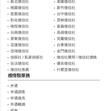
新北徵信社
基隆徵信社
桃園徵信社
新竹徵信社
苗栗徵信社
台中徵信社
彰化徵信社
雲林徵信社
南投徵信社
嘉義徵信社
台南徵信社
高雄徵信社
屏東徵信社
宜蘭徵信社
花蓮徵信社
台東徵信社
澎湖徵信社
金門徵信社
偵探社 / 私家偵探社
徵信社費用 / 徵信社價格
合法徵信社
優良徵信社
徵信社推薦
什麼是徵信社
感情類業務
外遇
外遇調查
外遇徵兆
外遇離婚
抓姦