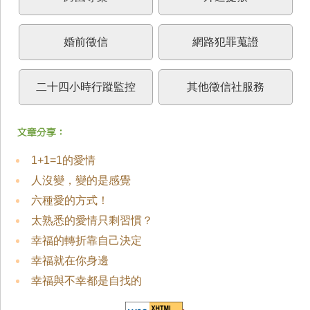
婚前徵信
網路犯罪蒐證
二十四小時行蹤監控
其他徵信社服務
1+1=1的愛情
人沒變，變的是感覺
六種愛的方式！
太熟悉的愛情只剩習慣？
幸福的轉折靠自己決定
幸福就在你身邊
幸福與不幸都是自找的