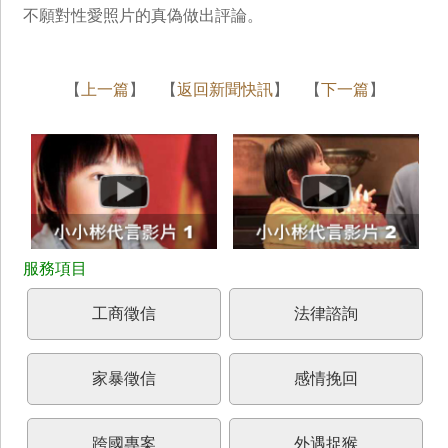
不願對性愛照片的真偽做出評論。
【
上一篇
】 【
返回新聞快訊
】 【
下一篇
】
工商徵信
法律諮詢
家暴徵信
感情挽回
跨國專案
外遇捉猴