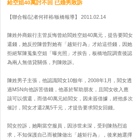
給空姐40萬討不回 已婚男敗訴
【聯合報/記者何祥裕/板橋報導】 2011.02.14
陳姓外商銀行主管反悔曾給閻姓空姐40萬元，提告要閻女
還錢，她反控陳曾對她有「越矩行為」才給這些錢，因她
拒絕幫陳蒐集空姐「曝光照」才挨告，板橋地院調查後認
為兩人無借貸關係，判陳敗訴。
陳姓男子主張，他認識閻女10餘年，2008年1月，閻女透
過MSN向他訴苦借錢，他基於幫助朋友，且閻女收入應
該可以償還，而借40萬元給閻女，因未簽借據，經他多次
催討，閻女才還2萬5千元，才提告要求閻女回錢。
閻女控訴，她剛當空服員，因涉世未深，受到陳熱烈追
求，不知保護自己而被陳做出「越矩行為」，後來她選擇