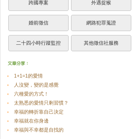
跨國專案
外遇捉猴
婚前徵信
網路犯罪蒐證
二十四小時行蹤監控
其他徵信社服務
1+1=1的愛情
人沒變，變的是感覺
六種愛的方式！
太熟悉的愛情只剩習慣？
幸福的轉折靠自己決定
幸福就在你身邊
幸福與不幸都是自找的