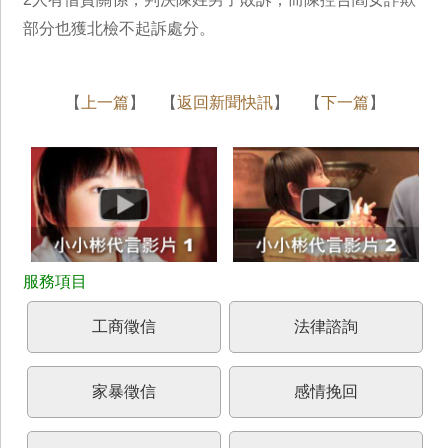
部分也獲北檢不起訴處分。
【
上一篇
】 【
返回新聞快訊
】 【
下一篇
】
工商徵信
法律諮詢
家暴徵信
感情挽回