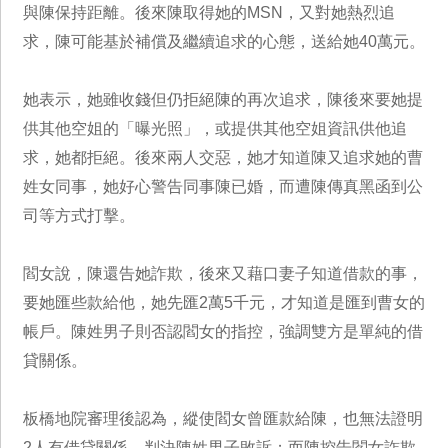
與陳保持距離。後來陳取得她的MSN，又對她熱烈追
求，陳可能基於補償及繼續追求的心態，送給她40萬元。
她表示，她雖收錢但仍拒絕陳的再次追求，陳後來要她提
供其他空姐的「曝光照」，或提供其他空姐資訊供他追
求，她都拒絕。後來兩人交惡，她才知道陳又追求她的曹
姓女同事，她好心警告同事陳已婚，而遭陳傳真黑函到公
司等方式打擊。
閻女說，陳還告她詐欺，後來又藉口妻子知道借款的事，
要她匯些款給他，她先匯2萬5千元，才知道是匯到曹女的
帳戶。陳姓男子則否認閻女的指控，強調雙方是單純的借
貸關係。
板橋地院審理後認為，縱使閻女曾匯款給陳，也無法證明
2人有借貸關係，判決陳姓男子敗訴；而陳控告閻女詐欺