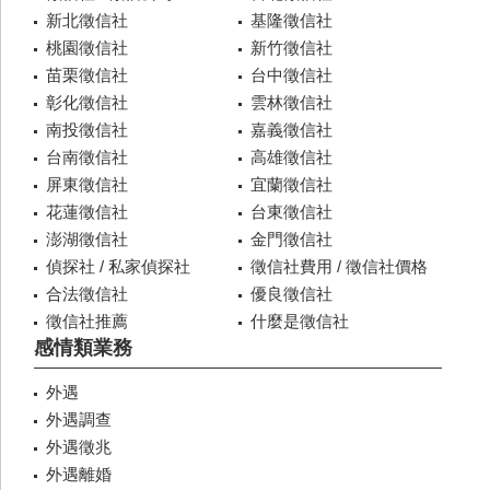
新北徵信社
基隆徵信社
桃園徵信社
新竹徵信社
苗栗徵信社
台中徵信社
彰化徵信社
雲林徵信社
南投徵信社
嘉義徵信社
台南徵信社
高雄徵信社
屏東徵信社
宜蘭徵信社
花蓮徵信社
台東徵信社
澎湖徵信社
金門徵信社
偵探社 / 私家偵探社
徵信社費用 / 徵信社價格
合法徵信社
優良徵信社
徵信社推薦
什麼是徵信社
感情類業務
外遇
外遇調查
外遇徵兆
外遇離婚