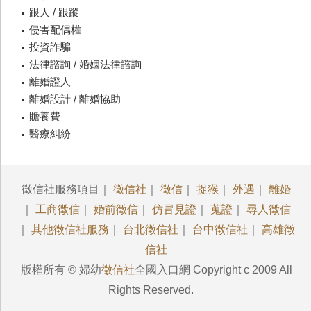
跟人 / 跟蹤
侵害配偶權
投資詐騙
法律諮詢 / 婚姻法律諮詢
離婚證人
離婚設計 / 離婚協助
贍養費
醫療糾紛
徵信社服務項目｜
徵信社
｜
徵信
｜
捉猴
｜
外遇
｜
離婚
｜
工商徵信
｜
婚前徵信
｜
仿冒見證
｜
蒐證
｜
尋人徵信
｜
其他徵信社服務
｜
台北徵信社
｜
台中徵信社
｜
高雄徵
信社
版權所有 © 婦幼
徵信社
全國入口網 Copyright c 2009 All
Rights Reserved.