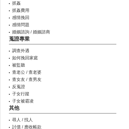
抓姦
抓姦費用
感情挽回
感情問題
婚姻諮詢 / 婚姻諮商
蒐證專業
調查外遇
如何挽回家庭
被監聽
查老公 / 查老婆
查女友 / 查男友
反蒐證
子女行蹤
子女被霸凌
其他
尋人 / 找人
討債 / 應收帳款