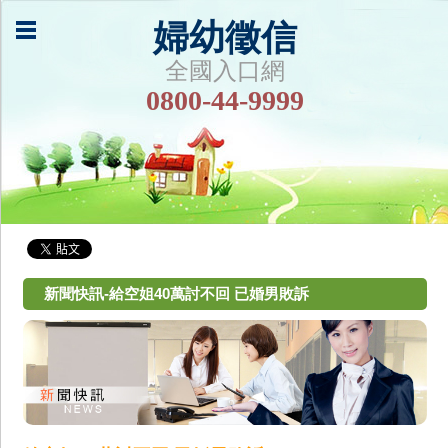
婦幼徵信
全國入口網
0800-44-9999
新聞快訊-給空姐40萬討不回 已婚男敗訴