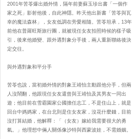
2001年苦苓爆出婚外情，隔年前妻蘇玉珍出書「一個作
家之死」影射他後，自此神隱。昨天他出新書「苦苓與瓦
幸的魔法森林」，女友低調在旁愛相隨。苦苓坦承，13年
前他在普羅旺斯旅行團，就被現任女友拍照時候的樣子吸
引，後來他婚變、跟外遇對象分手後，兩人重新聯絡後決
定交往。
與外遇對象和平分手
苦苓也說，當初婚外情的對象王靖怡主動跟他分手，但兩
人沒鬧翻，他跟現任女友還曾與王靖怡及其男友一同出
遊；他目前在雪霸園家公國擔任志工，不是住山上，就是
回台中媽媽家，在台北則是住女友家，沒花什麼錢，目前
沒打算結婚，他解釋：「（女友）嫁給我需要很大的勇
氣。」他理想中倆人關係像沙特與西蒙波娃，不需婚姻。