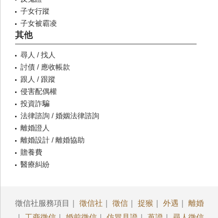
子女行蹤
子女被霸凌
其他
尋人 / 找人
討債 / 應收帳款
跟人 / 跟蹤
侵害配偶權
投資詐騙
法律諮詢 / 婚姻法律諮詢
離婚證人
離婚設計 / 離婚協助
贍養費
醫療糾紛
徵信社服務項目｜
徵信社
｜
徵信
｜
捉猴
｜
外遇
｜
離婚
｜
工商徵信
｜
婚前徵信
｜
仿冒見證
｜
蒐證
｜
尋人徵信