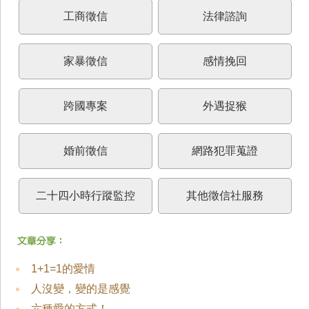
工商徵信
法律諮詢
家暴徵信
感情挽回
跨國專案
外遇捉猴
婚前徵信
網路犯罪蒐證
二十四小時行蹤監控
其他徵信社服務
1+1=1的愛情
人沒變，變的是感覺
六種愛的方式！