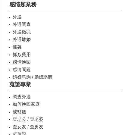
感情類業務
外遇
外遇調查
外遇徵兆
外遇離婚
抓姦
抓姦費用
感情挽回
感情問題
婚姻諮詢 / 婚姻諮商
蒐證專業
調查外遇
如何挽回家庭
被監聽
查老公 / 查老婆
查女友 / 查男友
反蒐證