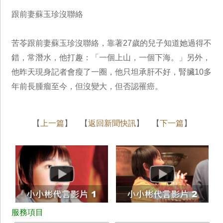
跟前妻蘇玉珍沒聯絡
苦苓跟前妻蘇玉珍沒聯絡，靠著27歲的兒子知道她過得不
錯，常潛水，他打趣：「一個上山，一個下海。」另外，
他昨天現身記者會瘦了一圈，他只坦承肝不好，腎臟10多
年前長腫瘤至今，但沒變大，但否認罹癌。
【
上一篇
】 【
返回新聞快訊
】 【
下一篇
】