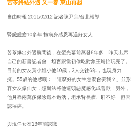
苦苓終結外遇 又一春 東山再起
自由時報 2011/02/12 記者陳尹宗/台北報導
腎臟腫瘤10多年 拖病身感恩再遇好女人
苦苓爆出外遇醜聞後，在螢光幕前蒸發8年多，昨天出席
自己的新書記者會，坦言跟當初偷吃對象王靖怡玩完了。
目前的女友黃小姐小他10歲，2人交往6年，也現身力
挺。55歲的他感嘆：「這麼好的女生怎麼會要我？」並形
容女友像仙女，想辦法將他這頭惡魔感化成善獸；另外，
他月靠兩萬多保險還本過活，坦承腎長瘤、肝不好，但否
認罹癌。
與現任女友13年前認識