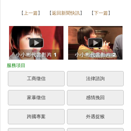
【
上一篇
】 【
返回新聞快訊
】 【
下一篇
】
工商徵信
法律諮詢
家暴徵信
感情挽回
跨國專案
外遇捉猴