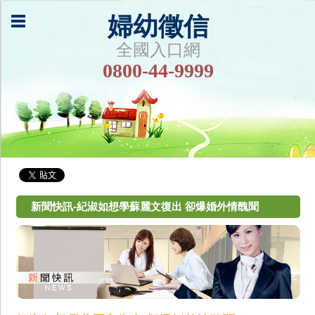
婦幼徵信
全國入口網
0800-44-9999
新聞快訊-紀淑如想學蘇麗文復出 卻爆婚外情醜聞‎