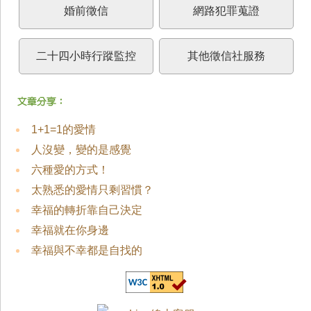
婚前徵信
網路犯罪蒐證
二十四小時行蹤監控
其他徵信社服務
1+1=1的愛情
人沒變，變的是感覺
六種愛的方式！
太熟悉的愛情只剩習慣？
幸福的轉折靠自己決定
幸福就在你身邊
幸福與不幸都是自找的