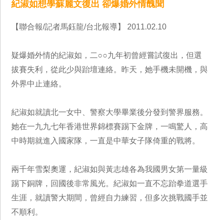
紀淑如想學蘇麗文復出 卻爆婚外情醜聞‎
【聯合報/記者馬鈺龍/台北報導】 2011.02.10
疑爆婚外情的紀淑如，二○○九年初曾經嘗試復出，但選
拔賽失利，從此少與跆壇連絡。昨天，她手機未開機，與
外界中止連絡。
紀淑如就讀北一女中、警察大學畢業後分發到警界服務。
她在一九九七年香港世界錦標賽踢下金牌，一鳴驚人，高
中時期就進入國家隊，一直是中華女子隊倚重的戰將。
兩千年雪梨奧運，紀淑如與黃志雄各為我國男女第一量級
踢下銅牌，回國後非常風光。紀淑如一直不忘跆拳道選手
生涯，就讀警大期間，曾經自力練習，但多次挑戰國手並
不順利。