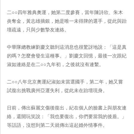
二○○四年雅典奧運，她第二度參賽，當年陳詩欣、朱木
炎奪金，黃志雄摘銀，她是唯一未得牌的選手，從此與跆
壇疏遠，只與少數摯友連絡。
中華隊總教練劉慶文聽到這消息也很驚訝地說：「這是真
的嗎？怎麼會發生這種事。」劉慶文回憶，最後一次跟紀
淑如連絡是在二○○九年初，之後就沒有連繫。
二○○八年北京奧運紀淑如未當選國手，第二年，她又嘗
試復出挑戰廣州亞運失利，從此未在跆壇現身。
日前，傳出蘇麗文傷後復出，紀在個人的臉書上與朋友連
絡，還開玩笑說：「我也要復出，你們要當我的後盾。」
等話語，沒想到第二天就傳出這起婚外情事件。