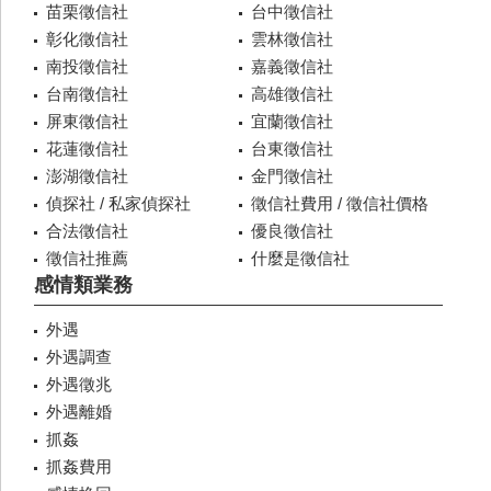
苗栗徵信社
台中徵信社
彰化徵信社
雲林徵信社
南投徵信社
嘉義徵信社
台南徵信社
高雄徵信社
屏東徵信社
宜蘭徵信社
花蓮徵信社
台東徵信社
澎湖徵信社
金門徵信社
偵探社 / 私家偵探社
徵信社費用 / 徵信社價格
合法徵信社
優良徵信社
徵信社推薦
什麼是徵信社
感情類業務
外遇
外遇調查
外遇徵兆
外遇離婚
抓姦
抓姦費用