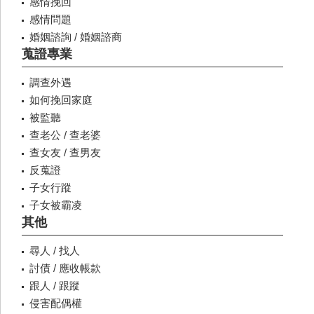
感情挽回
感情問題
婚姻諮詢 / 婚姻諮商
蒐證專業
調查外遇
如何挽回家庭
被監聽
查老公 / 查老婆
查女友 / 查男友
反蒐證
子女行蹤
子女被霸凌
其他
尋人 / 找人
討債 / 應收帳款
跟人 / 跟蹤
侵害配偶權