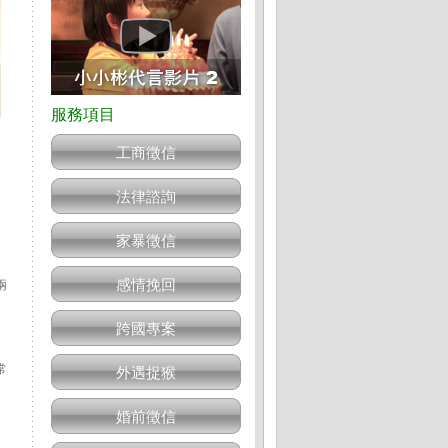
工商徵信
法律諮詢
家暴徵信
感情挽回
兩
跨國專案
。
常
外遇捉猴
婚前徵信