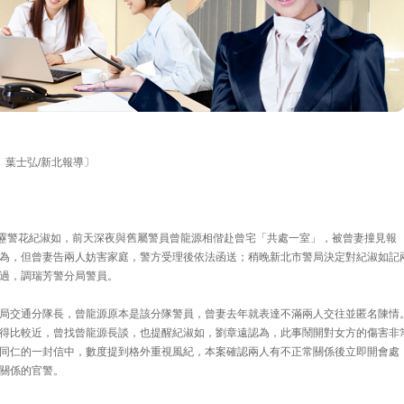
宏、葉士弘/新北報導〕
霹靂警花紀淑如，前天深夜與舊屬警員曾龍源相偕赴曾宅「共處一室」，被曾妻撞見報
為，但曾妻告兩人妨害家庭，警方受理後依法函送；稍晚新北市警局決定對紀淑如記
過，調瑞芳警分局警員。
局交通分隊長，曾龍源原本是該分隊警員，曾妻去年就表達不滿兩人交往並匿名陳情
得比較近，曾找曾龍源長談，也提醒紀淑如，劉章遠認為，此事鬧開對女方的傷害非
同仁的一封信中，數度提到格外重視風紀，本案確認兩人有不正常關係後立即開會處
關係的官警。