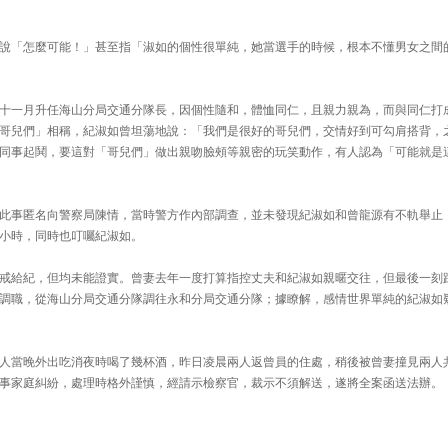
說「怎麼可能！」甚至指「淑如的個性很單純，她當選手的時候，根本不懂男女之間
十一月升任海山分局交通分隊長，因個性隨和，體恤同仁，且親力親為，而與同仁打
哥兒們」相稱，紀淑如曾坦蕩地說：「我們是很好的哥兒們，交情好到可勾肩搭背，
同事起鬨，要這對「哥兒們」做出親吻臉頰等親密的玩笑動作，有人認為「可能就是
此事匿名向警察局陳情，當時警方作內部調查，並未發現紀淑如和曾龍源有不軌舉止
小時，同時也叮囑紀淑如。
戒給紀，但均未能證實。曾妻去年一度打算指控丈夫和紀淑如親暱交往，但最後一刻
調職，從海山分局交通分隊調往永和分局交通分隊；據瞭解，感情世界單純的紀淑如
人當晚外出吃消夜時喝了幾杯酒，昨日凌晨兩人返曾員的住處，稍後被曾妻撞見兩人
事家庭糾紛，處理時格外謹慎，經請示檢察官，裁示不須解送，遂將全案函送法辦。