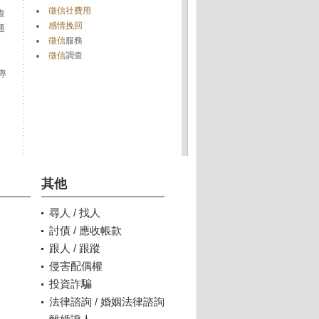
徵信社費用
查
感情挽回
通
徵信
服務
徵信
調查
專
其他
尋人 / 找人
討債 / 應收帳款
跟人 / 跟蹤
侵害配偶權
投資詐騙
法律諮詢 / 婚姻法律諮詢