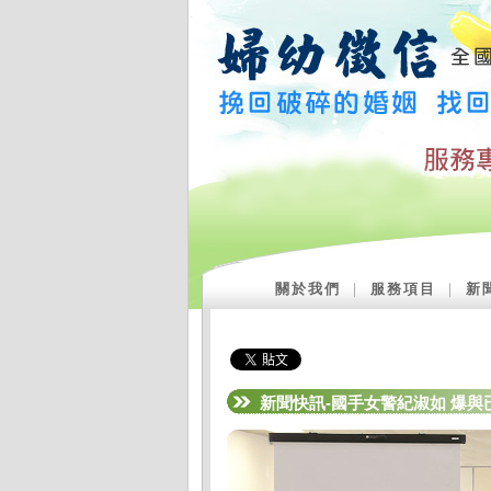
關於我們
｜
服務項目
｜
新
新聞快訊-國手女警紀淑如 爆與