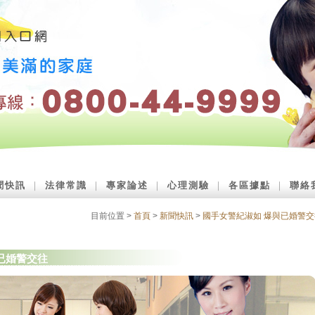
聞快訊
｜
法律常識
｜
專家論述
｜
心理測驗
｜
各區據點
｜
聯絡
目前位置 >
首頁
>
新聞快訊
>
國手女警紀淑如 爆與已婚警交
已婚警交往