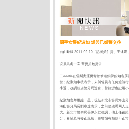
國手女警紀淑如 爆與已婚警交往
自由時報 2011-02-10〔記者吳仁捷、王述
凌晨共處一室 警妻抓包提告
二○○○年在雪梨奧運勇奪跆拳道銅牌的知名
警；紀淑如事後表示，未與曾員有任何逾矩行
小過，改調新店警分局巡官，曾龍源也記兩小
紀淑如官拜兩線一星，現任新北市警局海山分
海山警分局長劉章遠表示，之前他獲悉兩人走
大。新北市警察局長伊永仁強調，他上任後給
分，希望及時導正風氣，更警惕有類似不正常