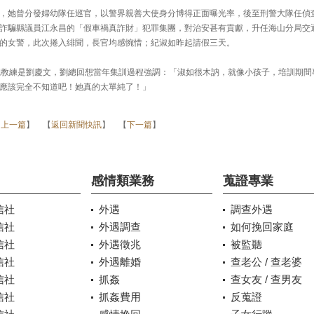
，她曾分發婦幼隊任巡官，以警界親善大使身分博得正面曝光率，後至刑警大隊任偵
詐騙縣議員江永昌的「假車禍真詐財」犯罪集團，對治安甚有貢獻，升任海山分局交
的女警，此次捲入緋聞，長官均感惋惜；紀淑如昨起請假三天。
總教練是劉慶文，劉總回想當年集訓過程強調：「淑如很木訥，就像小孩子，培訓期間
應該完全不知道吧！她真的太單純了！」
【
上一篇
】 【
返回新聞快訊
】 【
下一篇
】
感情類業務
蒐證專業
信社
外遇
調查外遇
信社
外遇調查
如何挽回家庭
信社
外遇徵兆
被監聽
信社
外遇離婚
查老公 / 查老婆
信社
抓姦
查女友 / 查男友
信社
抓姦費用
反蒐證