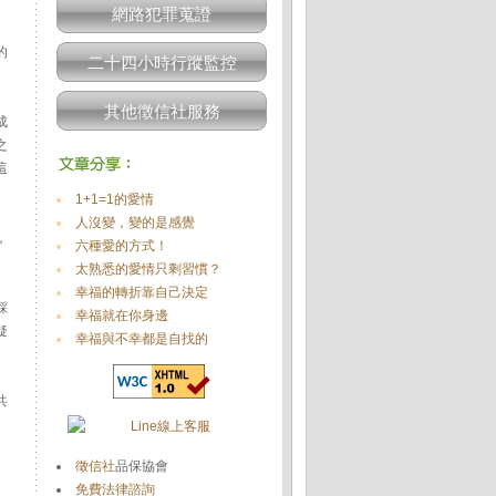
網路犯罪蒐證
的
二十四小時行蹤監控
其他徵信社服務
成
之
這
1+1=1的愛情
人沒變，變的是感覺
，
六種愛的方式！
太熟悉的愛情只剩習慣？
幸福的轉折靠自己決定
踩
幸福就在你身邊
疑
幸福與不幸都是自找的
共
徵信社
品保協會
免費法律諮詢