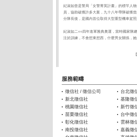
紀淑如曾是警局「女警菁英計畫」的標竿人物
員，協助破獲許多大案，九十八年帶隊破獲曾
分隊長後，是國內首位取得大型重型機車駕照
紀淑如二○○四年進軍雅典奧運，當時國家隊
注於訓練，不會想東想西，什麼男女關係，她
服務範疇
徵信社 / 徵信公司
台北徵
新北徵信社
基隆徵
桃園徵信社
新竹徵
苗栗徵信社
台中徵
彰化徵信社
雲林徵
南投徵信社
嘉義徵