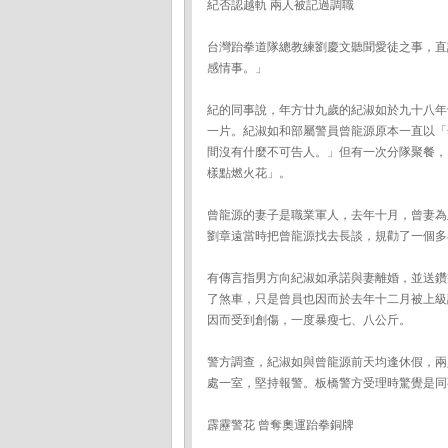
紀否認越軌 兩人被記過調職
台灣跆拳道隊總教練劉慶文聽聞愛徒之事，直
感情事。」
紀的同事說，年方廿九歲的紀淑如於九十八年
一片。紀淑如和部屬警員曾龍源原本一直以「
間沒有什麼不可告人。」但有一次分隊聚餐，
樣點燃火花」。
曾龍源的妻子是職業軍人，去年十月，曾妻為
劉章遠當時把曾龍源找去長談，規勸了一個多
有傳言指男方向紀淑如承諾與妻離婚，並送鑽
了煞車，只是曾員也因而於去年十二月被上級
因而受到創傷，一度暴瘦七、八公斤。
警方調查，紀淑如與曾龍源前天均逢休假，兩
處一室，堅持報警。板橋警方受理時驚覺是同
霹靂警花 曾奪奧運跆拳銅牌