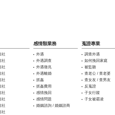
感情類業務
蒐證專業
信社
外遇
調查外遇
信社
外遇調查
如何挽回家庭
信社
外遇徵兆
被監聽
信社
外遇離婚
查老公 / 查老婆
信社
抓姦
查女友 / 查男友
信社
抓姦費用
反蒐證
信社
感情挽回
子女行蹤
信社
感情問題
子女被霸凌
信社
婚姻諮詢 / 婚姻諮商
信社