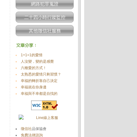
網路犯罪蒐證
二十四小時行蹤監控
其他徵信社服務
1+1=1的愛情
人沒變，變的是感覺
六種愛的方式！
太熟悉的愛情只剩習慣？
幸福的轉折靠自己決定
幸福就在你身邊
幸福與不幸都是自找的
徵信社
品保協會
免費法律諮詢