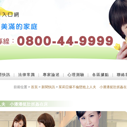
聞快訊
｜
法律常識
｜
專家論述
｜
心理測驗
｜
各區據點
｜
聯絡
目前位置 >
首頁
>
新聞快訊
>
茱莉亞爆不倫戀尬上人夫 小潘潘挺肚抓姦在
人夫 小潘潘挺肚抓姦在床