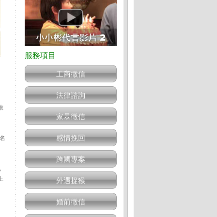
工商徵信
法律諮詢
旅
家暴徵信
感情挽回
名
跨國專案
，
上
外遇捉猴
婚前徵信