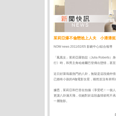
茱莉亞爆不倫戀尬上人夫 小潘潘挺
NOW news 2011/02/05 影劇中心/綜合報導
「鳳凰女」茱莉亞羅勃玆（Julia Robe
行》時，和男主角哈維爾巴登傳出戀情，甚至
近日好萊塢最熱門的八卦，無疑是這段婚外情
已婚有小孩的A咖電影女星，雖然並沒有表明
據悉，茱莉亞和巴登在拍攝《享受吧！一個人
更讓八卦滿天飛，但她對於這段姦情卻死不承
一層陰影。