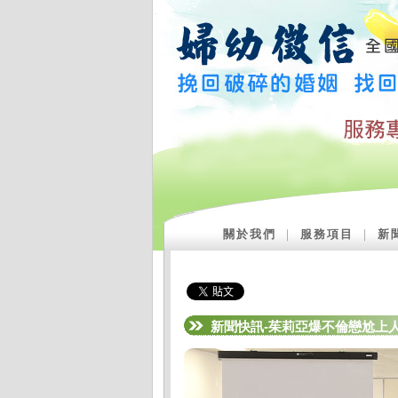
關於我們
｜
服務項目
｜
新
新聞快訊-茱莉亞爆不倫戀尬上