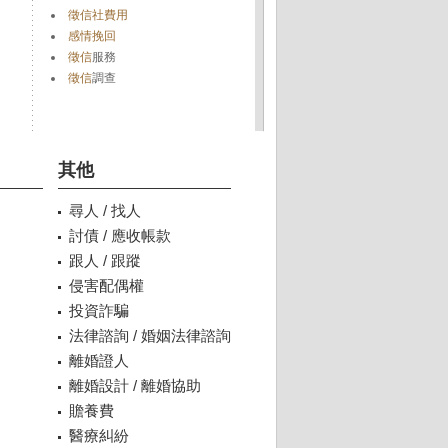
徵信社費用
感情挽回
徵信
服務
徵信
調查
其他
尋人 / 找人
討債 / 應收帳款
跟人 / 跟蹤
侵害配偶權
投資詐騙
法律諮詢 / 婚姻法律諮詢
離婚證人
離婚設計 / 離婚協助
贍養費
醫療糾紛