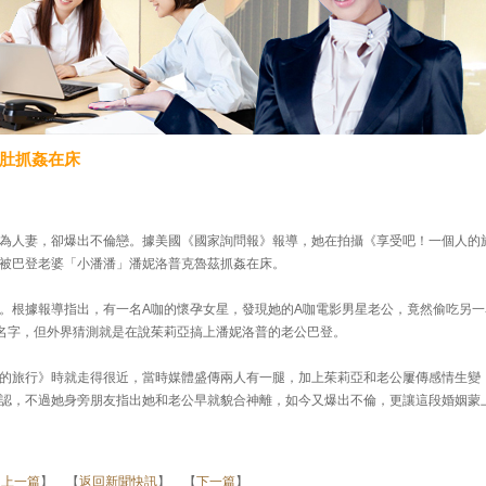
肚抓姦在床
rts）身為人妻，卻爆出不倫戀。據美國《國家詢問報》報導，她在拍攝《享受吧！一個人的
被巴登老婆「小潘潘」潘妮洛普克魯茲抓姦在床。
。根據報導指出，有一名A咖的懷孕女星，發現她的A咖電影男星老公，竟然偷吃另一
名字，但外界猜測就是在說茱莉亞搞上潘妮洛普的老公巴登。
的旅行》時就走得很近，當時媒體盛傳兩人有一腿，加上茱莉亞和老公屢傳感情生變
認，不過她身旁朋友指出她和老公早就貌合神離，如今又爆出不倫，更讓這段婚姻蒙
【
上一篇
】 【
返回新聞快訊
】 【
下一篇
】