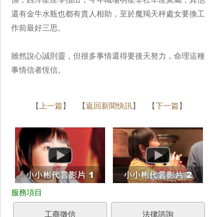
還有金牛水瓶也都有貴人相助，至於魔羯天秤處女要換工
作前最好三思。
雖然說心誠則靈，但很多事情還得要後天努力，命理這種
事情信者恆信。
【
上一篇
】 【
返回新聞快訊
】 【
下一篇
】
工商徵信
法律諮詢