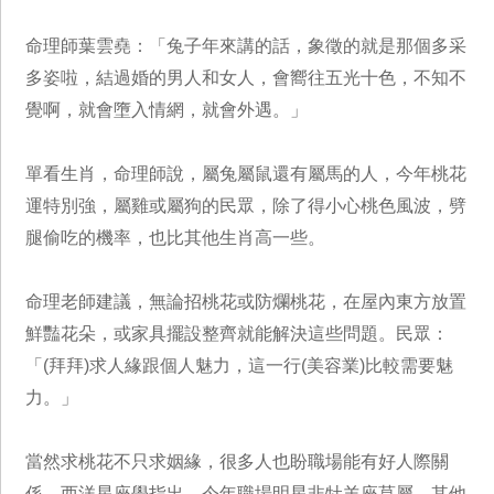
命理師葉雲堯：「兔子年來講的話，象徵的就是那個多采
多姿啦，結過婚的男人和女人，會嚮往五光十色，不知不
覺啊，就會墮入情網，就會外遇。」
單看生肖，命理師說，屬兔屬鼠還有屬馬的人，今年桃花
運特別強，屬雞或屬狗的民眾，除了得小心桃色風波，劈
腿偷吃的機率，也比其他生肖高一些。
命理老師建議，無論招桃花或防爛桃花，在屋內東方放置
鮮豔花朵，或家具擺設整齊就能解決這些問題。民眾：
「(拜拜)求人緣跟個人魅力，這一行(美容業)比較需要魅
力。」
當然求桃花不只求姻緣，很多人也盼職場能有好人際關
係，西洋星座學指出，今年職場明星非牡羊座莫屬，其他