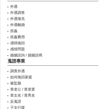
外遇
外遇調查
外遇徵兆
外遇離婚
抓姦
抓姦費用
感情挽回
感情問題
婚姻諮詢 / 婚姻諮商
蒐證專業
調查外遇
如何挽回家庭
被監聽
查老公 / 查老婆
查女友 / 查男友
反蒐證
子女行蹤