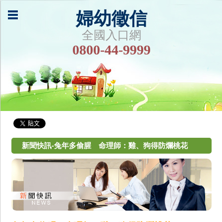
婦幼徵信
全國入口網
0800-44-9999
新聞快訊-兔年多偷腥 命理師：雞、狗得防爛桃花