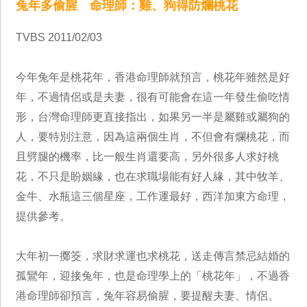
兔年多偷腥 命理師：雞、狗得防爛桃花
TVBS 2011/02/03
今年兔年是桃花年，香港命理師就預言，桃花年雖然是好
年，不過情侶或是夫妻，很有可能會在這一年發生偷吃情
形，台灣命理師更直接指出，如果另一半是屬雞或屬狗的
人，要特別注意，因為這兩個生肖，不但會有爛桃花，而
且劈腿的機率，比一般生肖還要高，另外很多人求好桃
花，不只是盼姻緣，也在求職場能有好人緣，其中牧羊、
金牛、水瓶這三個星座，工作運最好，西洋加東方命理，
提供參考。
大年初一擲筊，求財求運也求桃花，送走傳言禁忌結婚的
孤鸞年，迎接兔年，也是命理學上的「桃花年」，不過香
港命理師卻預言，兔年容易偷腥，要提醒夫妻、情侶。