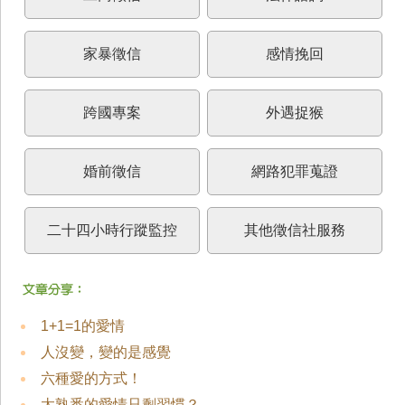
家暴徵信
感情挽回
跨國專案
外遇捉猴
婚前徵信
網路犯罪蒐證
二十四小時行蹤監控
其他徵信社服務
1+1=1的愛情
人沒變，變的是感覺
六種愛的方式！
太熟悉的愛情只剩習慣？