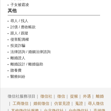
子女被霸凌
其他
尋人 / 找人
討債 / 應收帳款
跟人 / 跟蹤
侵害配偶權
投資詐騙
法律諮詢 / 婚姻法律諮詢
離婚證人
離婚設計 / 離婚協助
贍養費
醫療糾紛
徵信社服務項目｜
徵信社
｜
徵信
｜
捉猴
｜
外遇
｜
離婚
｜
工商徵信
｜
婚前徵信
｜
仿冒見證
｜
蒐證
｜
尋人徵信
｜
其他徵信社服務
｜
台北徵信社
｜
台中徵信社
｜
高雄徵