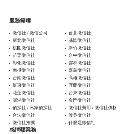
服務範疇
徵信社 / 徵信公司
台北徵信社
新北徵信社
基隆徵信社
桃園徵信社
新竹徵信社
苗栗徵信社
台中徵信社
彰化徵信社
雲林徵信社
南投徵信社
嘉義徵信社
台南徵信社
高雄徵信社
屏東徵信社
宜蘭徵信社
花蓮徵信社
台東徵信社
澎湖徵信社
金門徵信社
偵探社 / 私家偵探社
徵信社費用 / 徵信社價格
合法徵信社
優良徵信社
徵信社推薦
什麼是徵信社
感情類業務