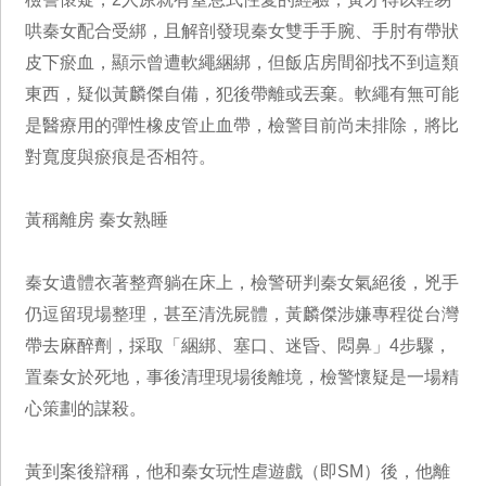
哄秦女配合受綁，且解剖發現秦女雙手手腕、手肘有帶狀
皮下瘀血，顯示曾遭軟繩綑綁，但飯店房間卻找不到這類
東西，疑似黃麟傑自備，犯後帶離或丟棄。軟繩有無可能
是醫療用的彈性橡皮管止血帶，檢警目前尚未排除，將比
對寬度與瘀痕是否相符。
黃稱離房 秦女熟睡
秦女遺體衣著整齊躺在床上，檢警研判秦女氣絕後，兇手
仍逗留現場整理，甚至清洗屍體，黃麟傑涉嫌專程從台灣
帶去麻醉劑，採取「綑綁、塞口、迷昏、悶鼻」4步驟，
置秦女於死地，事後清理現場後離境，檢警懷疑是一場精
心策劃的謀殺。
黃到案後辯稱，他和秦女玩性虐遊戲（即SM）後，他離