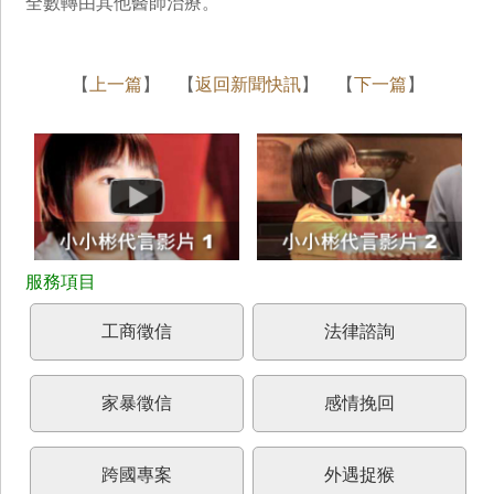
全數轉由其他醫師治療。
【
上一篇
】 【
返回新聞快訊
】 【
下一篇
】
工商徵信
法律諮詢
家暴徵信
感情挽回
跨國專案
外遇捉猴