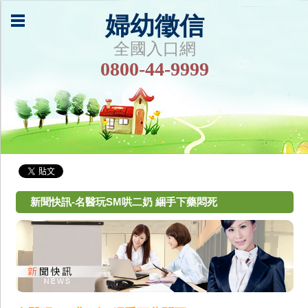
婦幼徵信
全國入口網
0800-44-9999
新聞快訊-名醫玩SM哄二奶 綑手下藥悶死