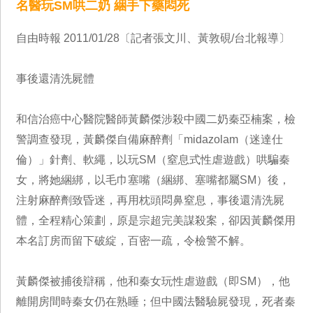
名醫玩SM哄二奶 綑手下藥悶死
自由時報 2011/01/28〔記者張文川、黃敦硯/台北報導〕
事後還清洗屍體
和信治癌中心醫院醫師黃麟傑涉殺中國二奶秦亞楠案，檢
警調查發現，黃麟傑自備麻醉劑「midazolam（迷達仕
倫）」針劑、軟繩，以玩SM（窒息式性虐遊戲）哄騙秦
女，將她綑綁，以毛巾塞嘴（綑綁、塞嘴都屬SM）後，
注射麻醉劑致昏迷，再用枕頭悶鼻窒息，事後還清洗屍
體，全程精心策劃，原是宗超完美謀殺案，卻因黃麟傑用
本名訂房而留下破綻，百密一疏，令檢警不解。
黃麟傑被捕後辯稱，他和秦女玩性虐遊戲（即SM），他
離開房間時秦女仍在熟睡；但中國法醫驗屍發現，死者秦