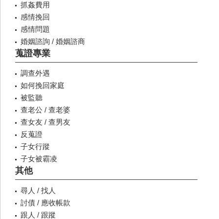
抓姦費用
感情挽回
感情問題
婚姻諮詢 / 婚姻諮商
蒐證專業
調查外遇
如何挽回家庭
被監聽
查老公 / 查老婆
查女友 / 查男友
反蒐證
子女行蹤
子女被霸凌
其他
尋人 / 找人
討債 / 應收帳款
跟人 / 跟蹤