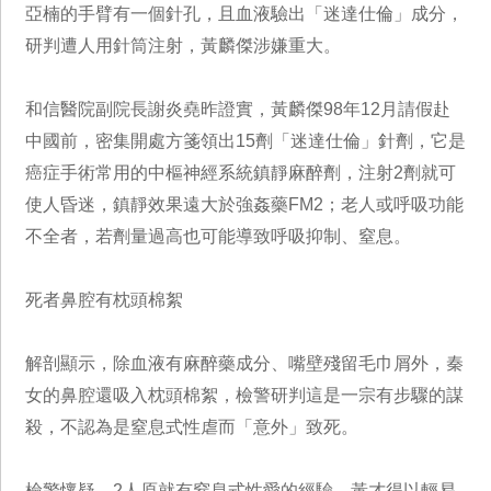
亞楠的手臂有一個針孔，且血液驗出「迷達仕倫」成分，
研判遭人用針筒注射，黃麟傑涉嫌重大。
和信醫院副院長謝炎堯昨證實，黃麟傑98年12月請假赴
中國前，密集開處方箋領出15劑「迷達仕倫」針劑，它是
癌症手術常用的中樞神經系統鎮靜麻醉劑，注射2劑就可
使人昏迷，鎮靜效果遠大於強姦藥FM2；老人或呼吸功能
不全者，若劑量過高也可能導致呼吸抑制、窒息。
死者鼻腔有枕頭棉絮
解剖顯示，除血液有麻醉藥成分、嘴壁殘留毛巾屑外，秦
女的鼻腔還吸入枕頭棉絮，檢警研判這是一宗有步驟的謀
殺，不認為是窒息式性虐而「意外」致死。
檢警懷疑，2人原就有窒息式性愛的經驗，黃才得以輕易