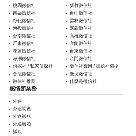
桃園徵信社
新竹徵信社
苗栗徵信社
台中徵信社
彰化徵信社
雲林徵信社
南投徵信社
嘉義徵信社
台南徵信社
高雄徵信社
屏東徵信社
宜蘭徵信社
花蓮徵信社
台東徵信社
澎湖徵信社
金門徵信社
偵探社 / 私家偵探社
徵信社費用 / 徵信社價格
合法徵信社
優良徵信社
徵信社推薦
什麼是徵信社
感情類業務
外遇
外遇調查
外遇徵兆
外遇離婚
抓姦