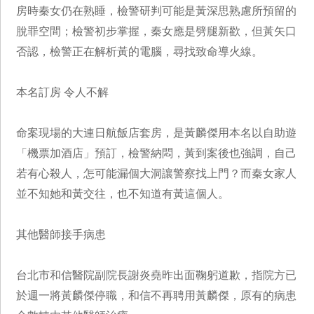
房時秦女仍在熟睡，檢警研判可能是黃深思熟慮所預留的
脫罪空間；檢警初步掌握，秦女應是劈腿新歡，但黃矢口
否認，檢警正在解析黃的電腦，尋找致命導火線。
本名訂房 令人不解
命案現場的大連日航飯店套房，是黃麟傑用本名以自助遊
「機票加酒店」預訂，檢警納悶，黃到案後也強調，自己
若有心殺人，怎可能漏個大洞讓警察找上門？而秦女家人
並不知她和黃交往，也不知道有黃這個人。
其他醫師接手病患
台北市和信醫院副院長謝炎堯昨出面鞠躬道歉，指院方已
於週一將黃麟傑停職，和信不再聘用黃麟傑，原有的病患