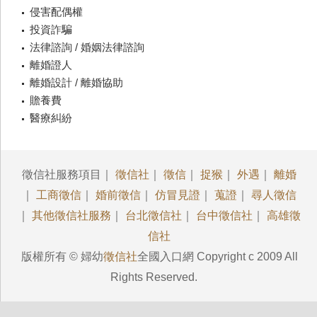
侵害配偶權
投資詐騙
法律諮詢 / 婚姻法律諮詢
離婚證人
離婚設計 / 離婚協助
贍養費
醫療糾紛
徵信社服務項目｜
徵信社
｜
徵信
｜
捉猴
｜
外遇
｜
離婚
｜
工商徵信
｜
婚前徵信
｜
仿冒見證
｜
蒐證
｜
尋人徵信
｜
其他徵信社服務
｜
台北徵信社
｜
台中徵信社
｜
高雄徵
信社
版權所有 © 婦幼
徵信社
全國入口網 Copyright c 2009 All
Rights Reserved.