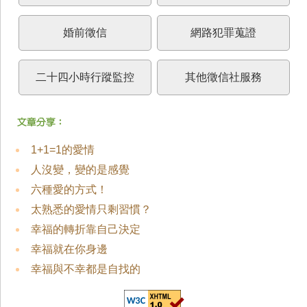
婚前徵信
網路犯罪蒐證
二十四小時行蹤監控
其他徵信社服務
1+1=1的愛情
人沒變，變的是感覺
六種愛的方式！
太熟悉的愛情只剩習慣？
幸福的轉折靠自己決定
幸福就在你身邊
幸福與不幸都是自找的