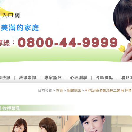
聞快訊
｜
法律常識
｜
專家論述
｜
心理測驗
｜
各區據點
｜
聯絡
目前位置 >
首頁
>
新聞快訊
>
和信治癌名醫涉殺二奶 收押禁
 收押禁見