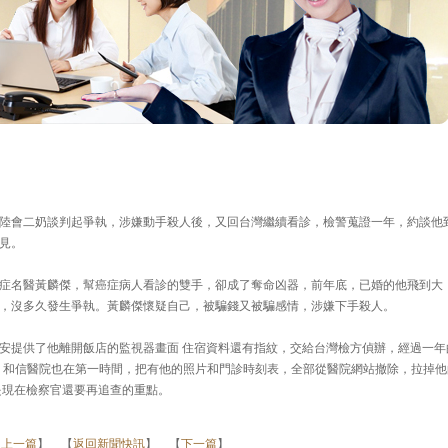
陸會二奶談判起爭執，涉嫌動手殺人後，又回台灣繼續看診，檢警蒐證一年，約談他
見。
症名醫黃麟傑，幫癌症病人看診的雙手，卻成了奪命凶器，前年底，已婚的他飛到大
，沒多久發生爭執。黃麟傑懷疑自己，被騙錢又被騙感情，涉嫌下手殺人。
安提供了他離開飯店的監視器畫面 住宿資料還有指紋，交給台灣檢方偵辦，經過一年
見，和信醫院也在第一時間，把有他的照片和門診時刻表，全部從醫院網站撤除，拉掉他
是現在檢察官還要再追查的重點。
【
上一篇
】 【
返回新聞快訊
】 【
下一篇
】