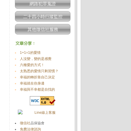
網路犯罪蒐證
二十四小時行蹤監控
其他徵信社服務
1+1=1的愛情
人沒變，變的是感覺
六種愛的方式！
太熟悉的愛情只剩習慣？
幸福的轉折靠自己決定
幸福就在你身邊
幸福與不幸都是自找的
徵信社
品保協會
免費法律諮詢