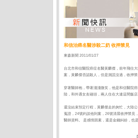
和信治癌名醫涉殺二奶 收押禁見
東森新聞 2011/01/27
台北市和信醫院癌症名醫黃麟傑，前年飛往大
案，黃麟傑否認殺人，但是測謊沒過，收押禁
穿著醫師袍，帶著淺淺微笑，他是和信醫院癌
陸，和外遇女友碰頭，兩人住在大連這間飯店
還沒結束預定行程，黃麟傑走的匆忙，大陸公
蒐證，24號約談他到案，26號清晨收押禁
醫師資料。 是感情因素，還是金錢糾紛，也