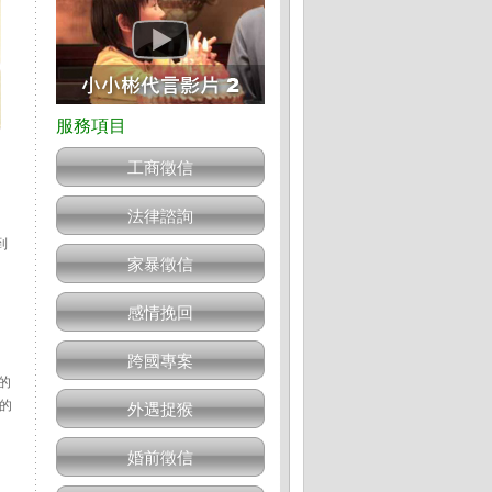
工商徵信
法律諮詢
到
家暴徵信
感情挽回
跨國專案
的
的
外遇捉猴
婚前徵信