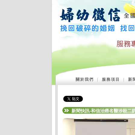
關於我們
｜
服務項目
｜
新
新聞快訊-和信治癌名醫涉殺二奶