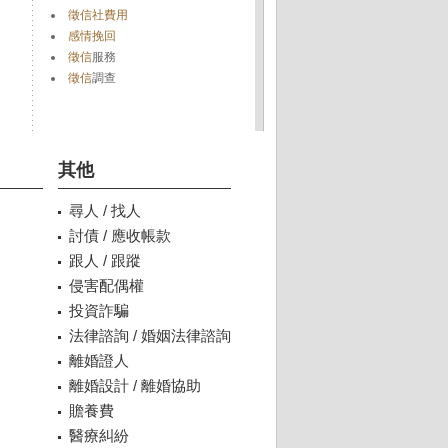
徵信社費用
感情挽回
徵信
服務
徵信
調查
其他
尋人 / 找人
討債 / 應收帳款
跟人 / 跟蹤
侵害配偶權
投資詐騙
法律諮詢 / 婚姻法律諮詢
離婚證人
離婚設計 / 離婚協助
贍養費
醫療糾紛