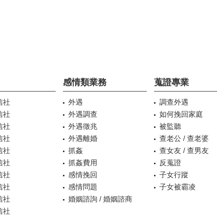
感情類業務
蒐證專業
信社
外遇
調查外遇
信社
外遇調查
如何挽回家庭
信社
外遇徵兆
被監聽
信社
外遇離婚
查老公 / 查老婆
信社
抓姦
查女友 / 查男友
信社
抓姦費用
反蒐證
信社
感情挽回
子女行蹤
信社
感情問題
子女被霸凌
信社
婚姻諮詢 / 婚姻諮商
信社