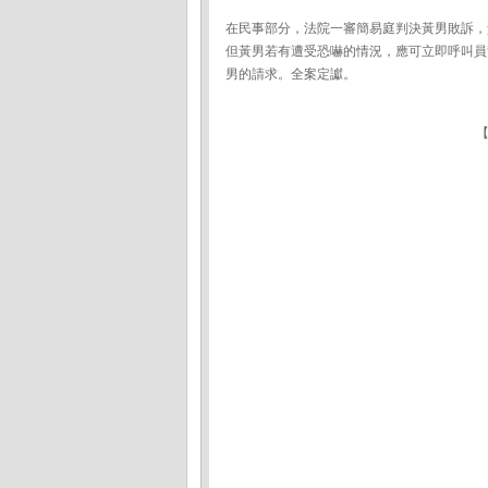
在民事部分，法院一審簡易庭判決黃男敗訴，
但黃男若有遭受恐嚇的情況，應可立即呼叫員
男的請求。全案定讞。