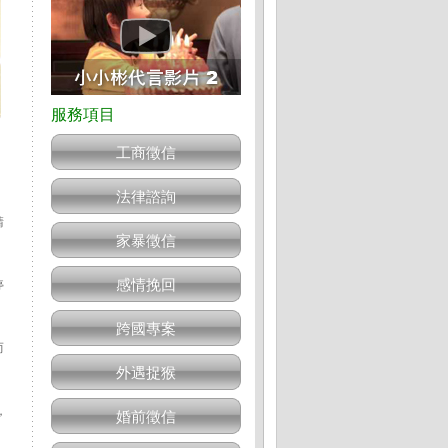
工商徵信
法律諮詢
請
家暴徵信
感情挽回
停
跨國專案
而
外遇捉猴
，
婚前徵信