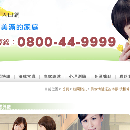
聞快訊
｜
法律常識
｜
專家論述
｜
心理測驗
｜
各區據點
｜
聯絡
目前位置 >
首頁
>
新聞快訊
>
男偷情遭逼簽本票 債權算
權算數