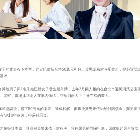
女子的丈夫簽下本票，約定賠償新台幣50萬元和解。黃男認為當時受脅迫，提起訴訟
請求。
名黃姓男子與1名朱姓已婚女子發生婚外情，去年3月兩人相約在台北市迎風河濱公園
、警察，當場抓到兩人在車內偷情，並拍到兩人下半身赤裸的畫面。
溝通協調後，簽下50萬元的本票，達成和解。但事後黃男未依約給付賠償金，龔男憤
有期徒刑4個月，得易科罰金。
才會簽訂本票，且辯稱員警未依正當程序，容任龔男的恐嚇行為，因此提起民事訴訟