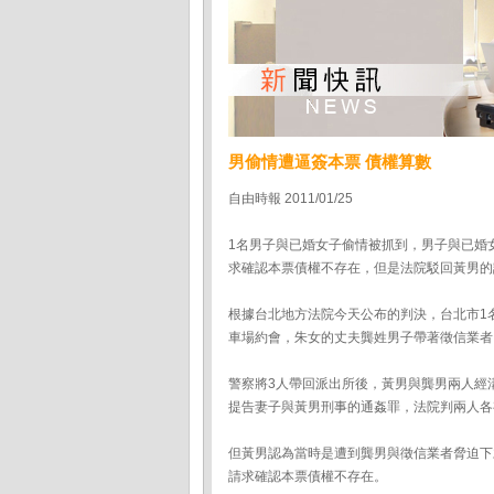
男偷情遭逼簽本票 債權算數
自由時報 2011/01/25
1名男子與已婚女子偷情被抓到，男子與已婚
求確認本票債權不存在，但是法院駁回黃男的
根據台北地方法院今天公布的判決，台北市1
車場約會，朱女的丈夫龔姓男子帶著徵信業者
警察將3人帶回派出所後，黃男與龔男兩人經
提告妻子與黃男刑事的通姦罪，法院判兩人各
但黃男認為當時是遭到龔男與徵信業者脅迫下
請求確認本票債權不存在。