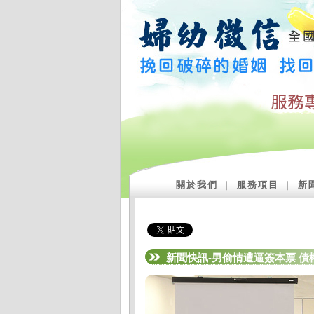
關於我們
｜
服務項目
｜
新
新聞快訊-男偷情遭逼簽本票 債