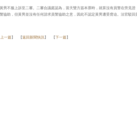
黃男不服上訴至二審。二審合議庭認為，當天雙方簽本票時，就算沒有員警在旁見證
警協助，但黃男並沒有任何請求員警協助之意，因此不認定黃男遭受脅迫。法官駁回
【
上一篇
】 【
返回新聞快訊
】 【
下一篇
】