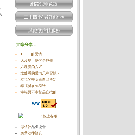
網路犯罪蒐證
，
黃
二十四小時行蹤監控
其他徵信社服務
1+1=1的愛情
人沒變，變的是感覺
六種愛的方式！
太熟悉的愛情只剩習慣？
幸福的轉折靠自己決定
幸福就在你身邊
幸福與不幸都是自找的
徵信社
品保協會
免費法律諮詢