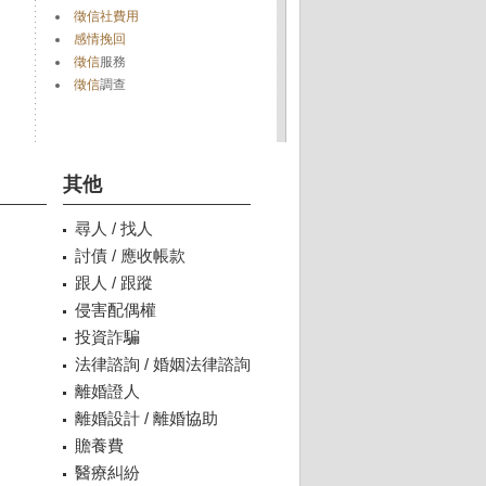
徵信社費用
感情挽回
徵信
服務
徵信
調查
其他
尋人 / 找人
討債 / 應收帳款
跟人 / 跟蹤
侵害配偶權
投資詐騙
法律諮詢 / 婚姻法律諮詢
離婚證人
離婚設計 / 離婚協助
贍養費
醫療糾紛