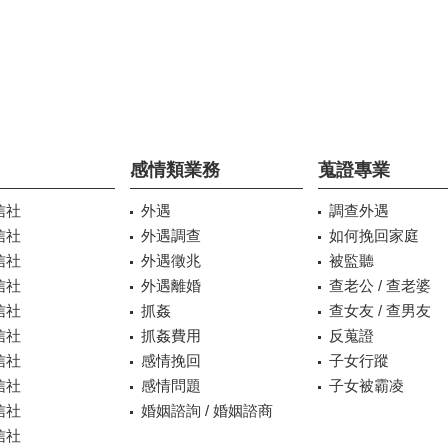
感情類業務
蒐證專業
信社
外遇
調查外遇
信社
外遇調查
如何挽回家庭
信社
外遇徵兆
被監聽
信社
外遇離婚
查老公 / 查老婆
信社
抓姦
查女友 / 查男友
信社
抓姦費用
反蒐證
信社
感情挽回
子女行蹤
信社
感情問題
子女被霸凌
信社
婚姻諮詢 / 婚姻諮商
信社