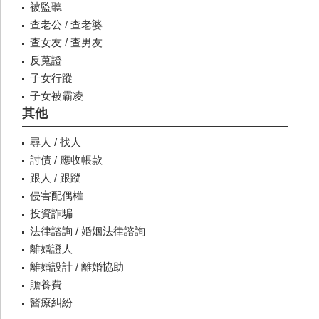
被監聽
查老公 / 查老婆
查女友 / 查男友
反蒐證
子女行蹤
子女被霸凌
其他
尋人 / 找人
討債 / 應收帳款
跟人 / 跟蹤
侵害配偶權
投資詐騙
法律諮詢 / 婚姻法律諮詢
離婚證人
離婚設計 / 離婚協助
贍養費
醫療糾紛