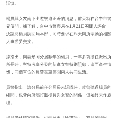
謹慎。
楊員與女友南下出遊被逮正著的消息，前天就在台中市警
界傳開，據了解，台中市警察局在1月21日召開人評會，
決議將楊員調回局本部，同時要求在昨天與所牽動的相關
人事辦妥交接。
據指出，與妻形同分居數年的楊員，一年多前擔任派出所
所長時，對特考班分發的新進女警特別照顧，進而產生情
愫，同個單位的員警甚至傳聞兩人共同生活。
員警指出，該分局前任分局長未調職時，就曾聽過楊員的
緋聞，也曾向所屬打聽楊員與女警的關係，但始終未作處
理。
楊員婚外情案曝光，也牽扯出「陰謀論」。有員警指出，