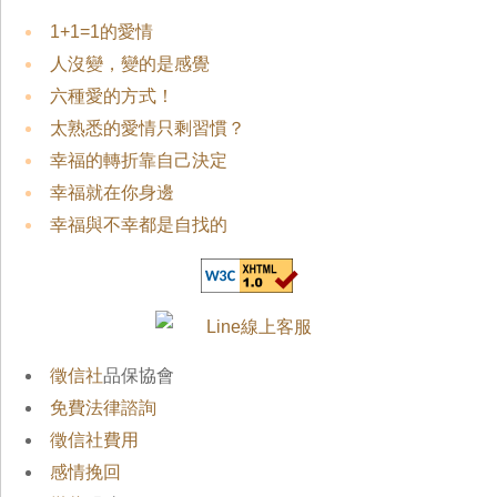
1+1=1的愛情
人沒變，變的是感覺
六種愛的方式！
太熟悉的愛情只剩習慣？
幸福的轉折靠自己決定
幸福就在你身邊
幸福與不幸都是自找的
徵信社
品保協會
免費法律諮詢
徵信社費用
感情挽回