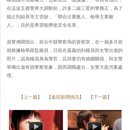
在這波五都警界大調動前，許多二線三星的警務正，為了
能占到組長等主管缺，「聯合次要敵人、檢舉主要敵
人」，目的是希望能擠進安全名單。
員警傳聞指出，前台中縣警察局的督察室，在一個多月前
就根據檢舉跟監楊員，日前在嘉義拍到楊員與女警出遊的
照片，認為楊員身為警官，且與妻仍有婚姻關係，與女警
單獨出遊有損警察形象，因而調職處分，女警方面另案處
理。
【
上一篇
】 【
返回新聞快訊
】 【
下一篇
】