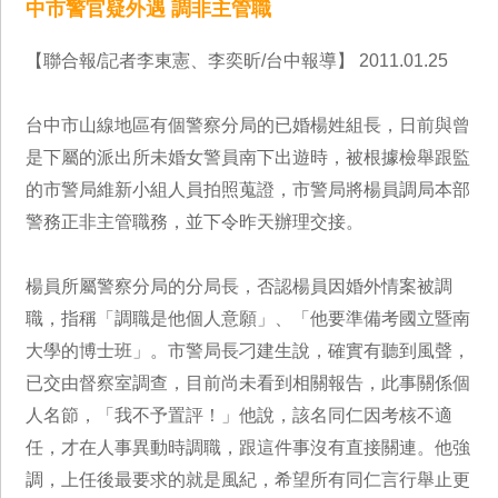
中市警官疑外遇 調非主管職
【聯合報/記者李東憲、李奕昕/台中報導】 2011.01.25
台中市山線地區有個警察分局的已婚楊姓組長，日前與曾
是下屬的派出所未婚女警員南下出遊時，被根據檢舉跟監
的市警局維新小組人員拍照蒐證，市警局將楊員調局本部
警務正非主管職務，並下令昨天辦理交接。
楊員所屬警察分局的分局長，否認楊員因婚外情案被調
職，指稱「調職是他個人意願」、「他要準備考國立暨南
大學的博士班」。市警局長刁建生說，確實有聽到風聲，
已交由督察室調查，目前尚未看到相關報告，此事關係個
人名節，「我不予置評！」他說，該名同仁因考核不適
任，才在人事異動時調職，跟這件事沒有直接關連。他強
調，上任後最要求的就是風紀，希望所有同仁言行舉止更