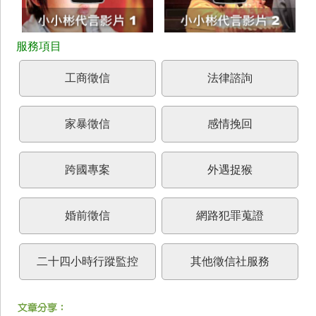
工商徵信
法律諮詢
家暴徵信
感情挽回
跨國專案
外遇捉猴
婚前徵信
網路犯罪蒐證
二十四小時行蹤監控
其他徵信社服務