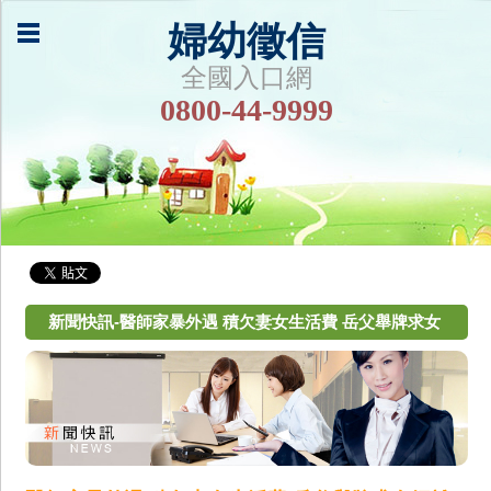
婦幼徵信
全國入口網
0800-44-9999
新聞快訊-醫師家暴外遇 積欠妻女生活費 岳父舉牌求女
婿離婚