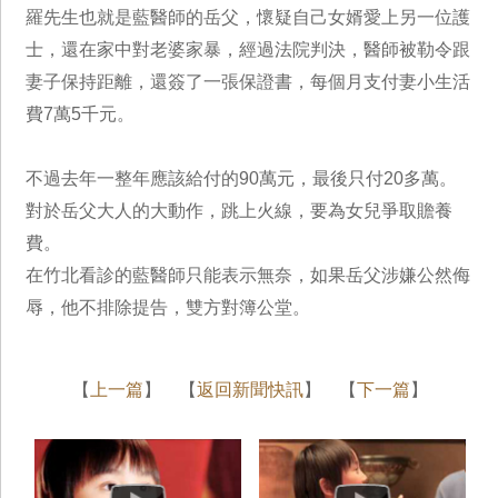
羅先生也就是藍醫師的岳父，懷疑自己女婿愛上另一位護
士，還在家中對老婆家暴，經過法院判決，醫師被勒令跟
妻子保持距離，還簽了一張保證書，每個月支付妻小生活
費7萬5千元。
不過去年一整年應該給付的90萬元，最後只付20多萬。
對於岳父大人的大動作，跳上火線，要為女兒爭取贍養
費。
在竹北看診的藍醫師只能表示無奈，如果岳父涉嫌公然侮
辱，他不排除提告，雙方對簿公堂。
【
上一篇
】 【
返回新聞快訊
】 【
下一篇
】