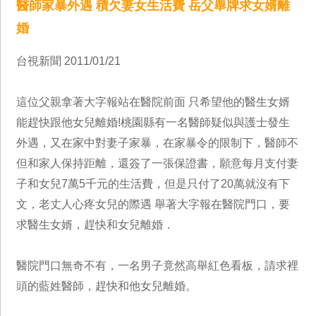
醫師家暴外遇 積欠妻女生活費 岳父舉牌求女婿離
婚
台視新聞 2011/01/21
這位父親拿著大字報站在醫院前面 只希望他的醫生女婿
能趕快跟他女兒離婚!桃園縣有一名醫師疑似與護士發生
外遇，又在家中對妻子家暴，在家暴令的限制下，醫師不
但和家人保持距離，還簽了一張保證書，願意每月支付妻
子和女兒7萬5千元的生活費，但是只付了20萬就沒有下
文，老丈人心疼女兒的際遇 舉著大字報在醫院門口，要
求醫生女婿，趕快和女兒離婚．
醫院門口無奇不有，一名男子竟然高舉紅色看板，請求裡
頭的藍姓醫師，趕快和他女兒離婚。