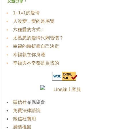
1+1=1的愛情
人沒變，變的是感覺
六種愛的方式！
太熟悉的愛情只剩習慣？
幸福的轉折靠自己決定
幸福就在你身邊
幸福與不幸都是自找的
徵信社
品保協會
免費法律諮詢
徵信社費用
感情挽回