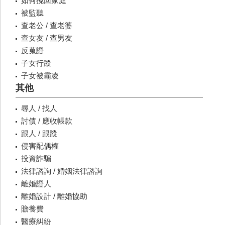
如何挽回家庭
被監聽
查老公 / 查老婆
查女友 / 查男友
反蒐證
子女行蹤
子女被霸凌
其他
尋人 / 找人
討債 / 應收帳款
跟人 / 跟蹤
侵害配偶權
投資詐騙
法律諮詢 / 婚姻法律諮詢
離婚證人
離婚設計 / 離婚協助
贍養費
醫療糾紛