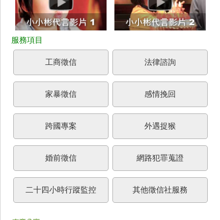
工商徵信
法律諮詢
家暴徵信
感情挽回
跨國專案
外遇捉猴
婚前徵信
網路犯罪蒐證
二十四小時行蹤監控
其他徵信社服務