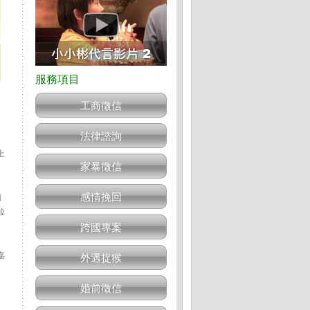
工商徵信
法律諮詢
上
家暴徵信
感情挽回
讀
拉
跨國專案
嘉
外遇捉猴
婚前徵信