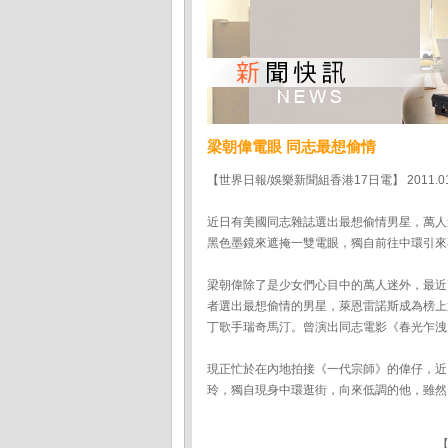
梁朝偉電眼 同志最想偷情
【世界日報/娛樂新聞組香港17日電】 2011.01
近日有美國同志雜誌選出最想偷情男星，萬人
黑色墨鏡來遮掩一雙電眼，獨自前往中環引來
梁朝偉除了是少女們心目中的萬人迷外，最近
者選出最想偷情的男星，萊恩雷諾斯成為榜上
丁歌手瑞奇馬汀。曾演出同志電影《春光乍洩
現正忙於在內地拍接《一代宗師》的偉仔，近
玲，獨自現身中環逛街，向來低調的他，雖然