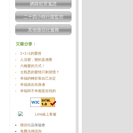
網路犯罪蒐證
二十四小時行蹤監控
其他徵信社服務
1+1=1的愛情
人沒變，變的是感覺
六種愛的方式！
太熟悉的愛情只剩習慣？
幸福的轉折靠自己決定
幸福就在你身邊
幸福與不幸都是自找的
徵信社
品保協會
免費法律諮詢