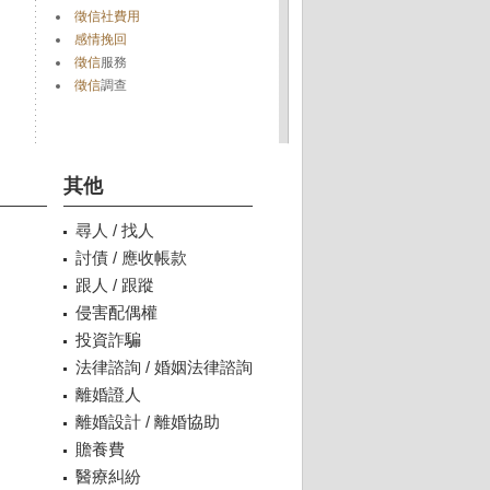
徵信社費用
感情挽回
徵信
服務
徵信
調查
其他
尋人 / 找人
討債 / 應收帳款
跟人 / 跟蹤
侵害配偶權
投資詐騙
法律諮詢 / 婚姻法律諮詢
離婚證人
離婚設計 / 離婚協助
贍養費
醫療糾紛