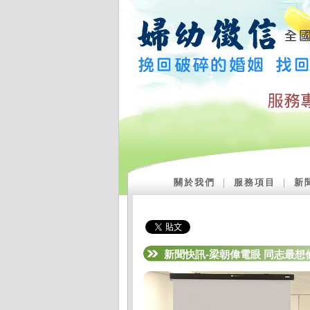
關於我們
｜
服務項目
｜
新
新聞快訊-梁朝偉電眼 同志最想