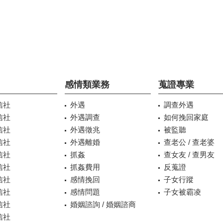
感情類業務
蒐證專業
信社
外遇
調查外遇
信社
外遇調查
如何挽回家庭
信社
外遇徵兆
被監聽
信社
外遇離婚
查老公 / 查老婆
信社
抓姦
查女友 / 查男友
信社
抓姦費用
反蒐證
信社
感情挽回
子女行蹤
信社
感情問題
子女被霸凌
信社
婚姻諮詢 / 婚姻諮商
信社