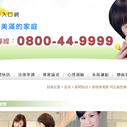
聞快訊
｜
法律常識
｜
專家論述
｜
心理測驗
｜
各區據點
｜
聯絡
目前位置 >
首頁
>
新聞快訊
>
梁朝偉電眼 同志最想偷
偷情