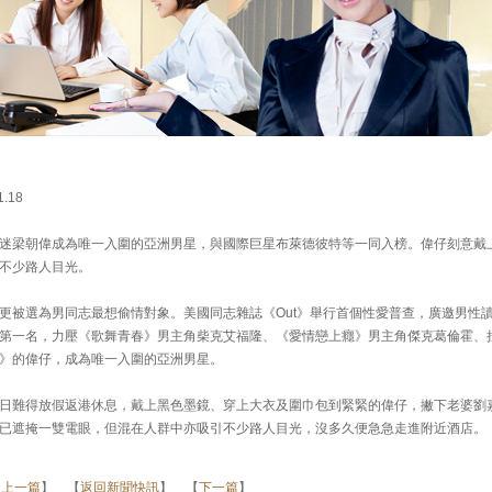
.18
迷梁朝偉成為唯一入圍的亞洲男星，與國際巨星布萊德彼特等一同入榜。偉仔刻意戴
不少路人目光。
更被選為男同志最想偷情對象。美國同志雜誌《Out》舉行首個性愛普查，廣邀男性
第一名，力壓《歌舞青春》男主角柴克艾福隆、《愛情戀上癮》男主角傑克葛倫霍、
》的偉仔，成為唯一入圍的亞洲男星。
日難得放假返港休息，戴上黑色墨鏡、穿上大衣及圍巾包到緊緊的偉仔，撇下老婆劉
已遮掩一雙電眼，但混在人群中亦吸引不少路人目光，沒多久便急急走進附近酒店。
【
上一篇
】 【
返回新聞快訊
】 【
下一篇
】