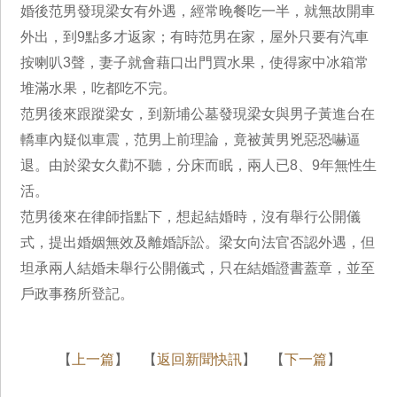
婚後范男發現梁女有外遇，經常晚餐吃一半，就無故開車
外出，到9點多才返家；有時范男在家，屋外只要有汽車
按喇叭3聲，妻子就會藉口出門買水果，使得家中冰箱常
堆滿水果，吃都吃不完。
范男後來跟蹤梁女，到新埔公墓發現梁女與男子黃進台在
轎車內疑似車震，范男上前理論，竟被黃男兇惡恐嚇逼
退。由於梁女久勸不聽，分床而眠，兩人已8、9年無性生
活。
范男後來在律師指點下，想起結婚時，沒有舉行公開儀
式，提出婚姻無效及離婚訴訟。梁女向法官否認外遇，但
坦承兩人結婚未舉行公開儀式，只在結婚證書蓋章，並至
戶政事務所登記。
【
上一篇
】 【
返回新聞快訊
】 【
下一篇
】