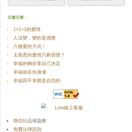
1+1=1的愛情
人沒變，變的是感覺
六種愛的方式！
太熟悉的愛情只剩習慣？
幸福的轉折靠自己決定
幸福就在你身邊
幸福與不幸都是自找的
徵信社
品保協會
免費法律諮詢