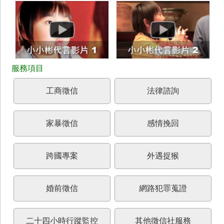
工商徵信
法律諮詢
家暴徵信
感情挽回
跨國專案
外遇捉猴
婚前徵信
網路犯罪蒐證
二十四小時行蹤監控
其他徵信社服務