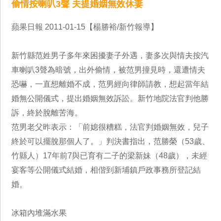
偷情按喇叭3聲 夫提婚姻無效休妻
蘋果日報 2011-01-15【楊勝裕/新竹報導】
新竹縣范姓男子多年來困擾妻子外遇，妻多次與情夫按汽
車喇叭3聲為暗號，出外偷情，被范男撞見時，還遭情夫
恐嚇，一直想離婚不成，范男經向律師請教，想起當年結
婚無公開儀式，提出婚姻無效訴訟。新竹地院法官判他勝
訴，終於脫離苦海。
范男老父昨表示：「前媳很糟糕，法官判婚姻無效，兒子
終於可以擺脫那個人了。」判決書指出，范勝榮（53歲、
竹縣人）17年前7與已育有二子的梁新妹（48歲），未經
宴客等公開儀式結婚，相偕到新埔鎮戶政事務所登記結
婚。
冰箱內堆滿水果