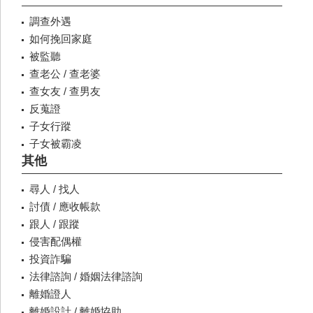
調查外遇
如何挽回家庭
被監聽
查老公 / 查老婆
查女友 / 查男友
反蒐證
子女行蹤
子女被霸凌
其他
尋人 / 找人
討債 / 應收帳款
跟人 / 跟蹤
侵害配偶權
投資詐騙
法律諮詢 / 婚姻法律諮詢
離婚證人
離婚設計 / 離婚協助