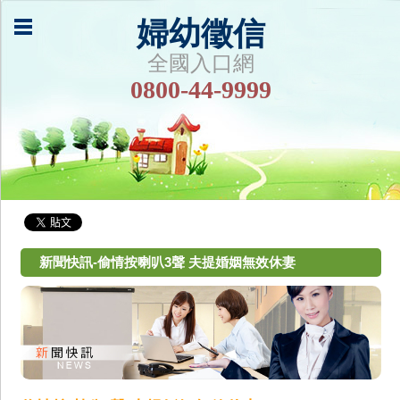
婦幼徵信
全國入口網
0800-44-9999
新聞快訊-偷情按喇叭3聲 夫提婚姻無效休妻