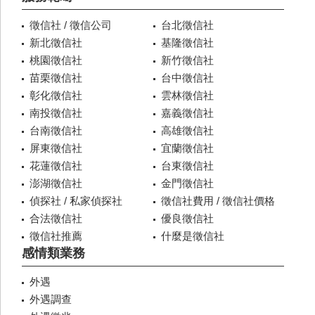
徵信社 / 徵信公司
台北徵信社
新北徵信社
基隆徵信社
桃園徵信社
新竹徵信社
苗栗徵信社
台中徵信社
彰化徵信社
雲林徵信社
南投徵信社
嘉義徵信社
台南徵信社
高雄徵信社
屏東徵信社
宜蘭徵信社
花蓮徵信社
台東徵信社
澎湖徵信社
金門徵信社
偵探社 / 私家偵探社
徵信社費用 / 徵信社價格
合法徵信社
優良徵信社
徵信社推薦
什麼是徵信社
感情類業務
外遇
外遇調查