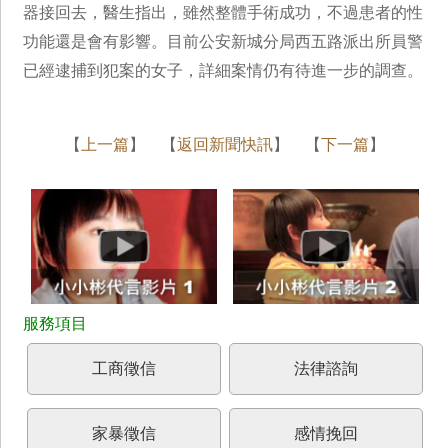
器接回去，醫生指出，雖然整體手術成功，不過患者的性
功能還是會有影響。目前公安新城分局西五路派出所員警
已經逮捕到犯案的女子，詳細案情仍有待進一步的調查。
【
上一篇
】 【
返回新聞快訊
】 【
下一篇
】
工商徵信
法律諮詢
家暴徵信
感情挽回