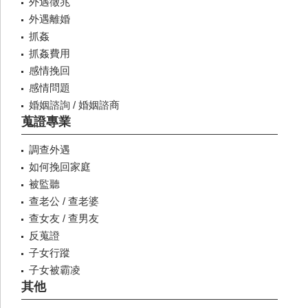
外遇徵兆
外遇離婚
抓姦
抓姦費用
感情挽回
感情問題
婚姻諮詢 / 婚姻諮商
蒐證專業
調查外遇
如何挽回家庭
被監聽
查老公 / 查老婆
查女友 / 查男友
反蒐證
子女行蹤
子女被霸凌
其他