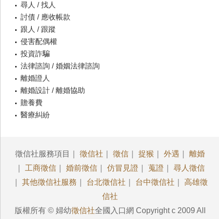
尋人 / 找人
討債 / 應收帳款
跟人 / 跟蹤
侵害配偶權
投資詐騙
法律諮詢 / 婚姻法律諮詢
離婚證人
離婚設計 / 離婚協助
贍養費
醫療糾紛
徵信社服務項目｜
徵信社
｜
徵信
｜
捉猴
｜
外遇
｜
離婚
｜
工商徵信
｜
婚前徵信
｜
仿冒見證
｜
蒐證
｜
尋人徵信
｜
其他徵信社服務
｜
台北徵信社
｜
台中徵信社
｜
高雄徵
信社
版權所有 © 婦幼
徵信社
全國入口網 Copyright c 2009 All