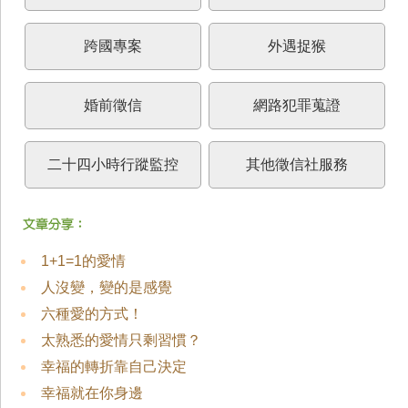
跨國專案
外遇捉猴
婚前徵信
網路犯罪蒐證
二十四小時行蹤監控
其他徵信社服務
1+1=1的愛情
人沒變，變的是感覺
六種愛的方式！
太熟悉的愛情只剩習慣？
幸福的轉折靠自己決定
幸福就在你身邊