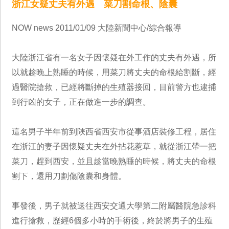
浙江女疑丈夫有外遇 菜刀割命根、陰囊
NOW news 2011/01/09 大陸新聞中心/綜合報導
大陸浙江省有一名女子因懷疑在外工作的丈夫有外遇，所
以就趁晚上熟睡的時候，用菜刀將丈夫的命根給割斷，經
過醫院搶救，已經將斷掉的生殖器接回，目前警方也逮捕
到行凶的女子，正在做進一步的調查。
這名男子半年前到陜西省西安市從事酒店裝修工程，居住
在浙江的妻子因懷疑丈夫在外拈花惹草，就從浙江帶一把
菜刀，趕到西安，並且趁當晚熟睡的時候，將丈夫的命根
割下，還用刀劃傷陰囊和身體。
事發後，男子就被送往西安交通大學第二附屬醫院急診科
進行搶救，歷經6個多小時的手術後，終於將男子的生殖