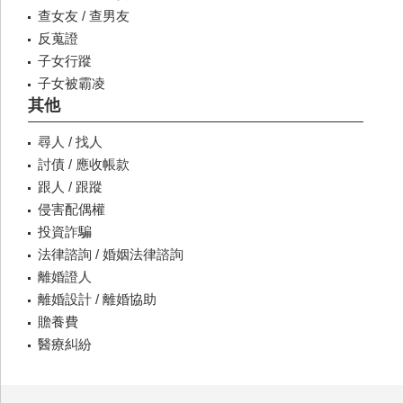
查女友 / 查男友
反蒐證
子女行蹤
子女被霸凌
其他
尋人 / 找人
討債 / 應收帳款
跟人 / 跟蹤
侵害配偶權
投資詐騙
法律諮詢 / 婚姻法律諮詢
離婚證人
離婚設計 / 離婚協助
贍養費
醫療糾紛