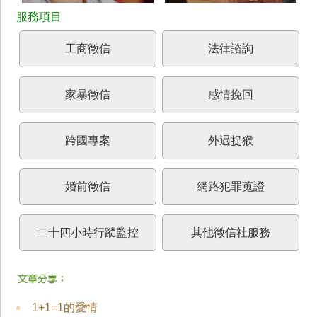
工商徵信
法律諮詢
家暴徵信
感情挽回
跨國專案
外遇捉猴
婚前徵信
網路犯罪蒐證
二十四小時行蹤監控
其他徵信社服務
1+1=1的愛情