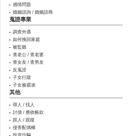
感情問題
婚姻諮詢 / 婚姻諮商
蒐證專業
調查外遇
如何挽回家庭
被監聽
查老公 / 查老婆
查女友 / 查男友
反蒐證
子女行蹤
子女被霸凌
其他
尋人 / 找人
討債 / 應收帳款
跟人 / 跟蹤
侵害配偶權
投資詐騙