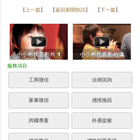
【
上一篇
】 【
返回新聞快訊
】 【
下一篇
】
工商徵信
法律諮詢
家暴徵信
感情挽回
跨國專案
外遇捉猴