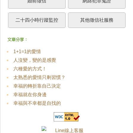
婚前徵信
網路犯罪蒐證
二十四小時行蹤監控
其他徵信社服務
1+1=1的愛情
人沒變，變的是感覺
六種愛的方式！
太熟悉的愛情只剩習慣？
幸福的轉折靠自己決定
幸福就在你身邊
幸福與不幸都是自找的