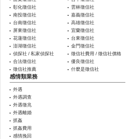
彰化徵信社
雲林徵信社
南投徵信社
嘉義徵信社
台南徵信社
高雄徵信社
屏東徵信社
宜蘭徵信社
花蓮徵信社
台東徵信社
澎湖徵信社
金門徵信社
偵探社 / 私家偵探社
徵信社費用 / 徵信社價格
合法徵信社
優良徵信社
徵信社推薦
什麼是徵信社
感情類業務
外遇
外遇調查
外遇徵兆
外遇離婚
抓姦
抓姦費用
感情挽回