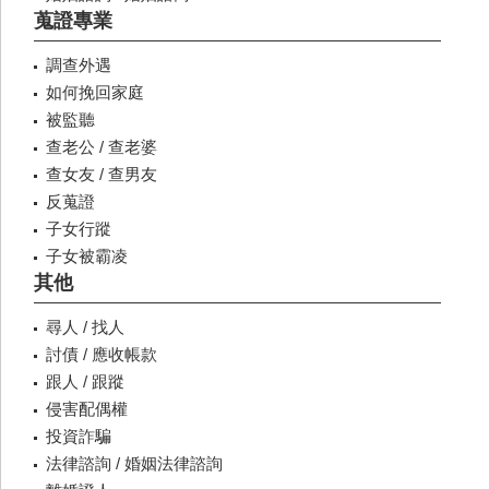
蒐證專業
調查外遇
如何挽回家庭
被監聽
查老公 / 查老婆
查女友 / 查男友
反蒐證
子女行蹤
子女被霸凌
其他
尋人 / 找人
討債 / 應收帳款
跟人 / 跟蹤
侵害配偶權
投資詐騙
法律諮詢 / 婚姻法律諮詢