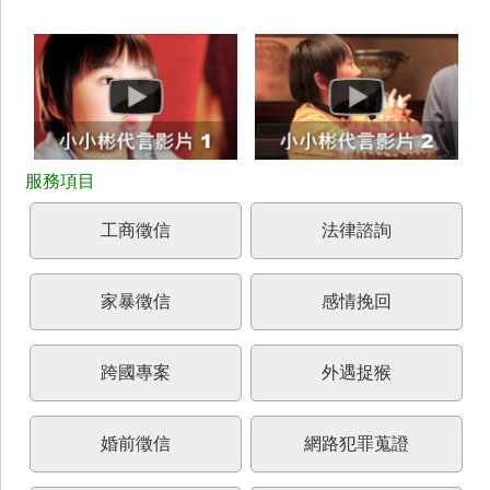
工商徵信
法律諮詢
家暴徵信
感情挽回
跨國專案
外遇捉猴
婚前徵信
網路犯罪蒐證