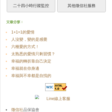
二十四小時行蹤監控
其他徵信社服務
1+1=1的愛情
人沒變，變的是感覺
六種愛的方式！
太熟悉的愛情只剩習慣？
幸福的轉折靠自己決定
幸福就在你身邊
幸福與不幸都是自找的
徵信社
品保協會