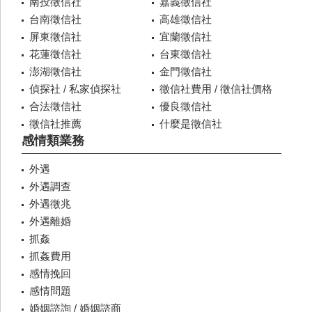
南投徵信社
嘉義徵信社
台南徵信社
高雄徵信社
屏東徵信社
宜蘭徵信社
花蓮徵信社
台東徵信社
澎湖徵信社
金門徵信社
偵探社 / 私家偵探社
徵信社費用 / 徵信社價格
合法徵信社
優良徵信社
徵信社推薦
什麼是徵信社
感情類業務
外遇
外遇調查
外遇徵兆
外遇離婚
抓姦
抓姦費用
感情挽回
感情問題
婚姻諮詢 / 婚姻諮商