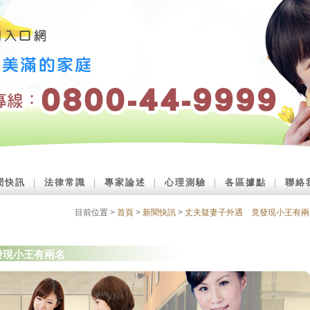
聞快訊
｜
法律常識
｜
專家論述
｜
心理測驗
｜
各區據點
｜
聯絡
目前位置 >
首頁
>
新聞快訊
>
丈夫疑妻子外遇 竟發現小王有兩
發現小王有兩名