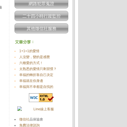
網路犯罪蒐證
傷
二十四小時行蹤監控
其他徵信社服務
1+1=1的愛情
人沒變，變的是感覺
六種愛的方式！
太熟悉的愛情只剩習慣？
幸福的轉折靠自己決定
幸福就在你身邊
幸福與不幸都是自找的
徵信社
品保協會
免費法律諮詢