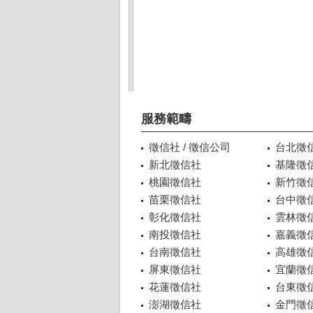
服務範疇
徵信社 / 徵信公司
台北徵
新北徵信社
基隆徵
桃園徵信社
新竹徵
苗栗徵信社
台中徵
彰化徵信社
雲林徵
南投徵信社
嘉義徵
台南徵信社
高雄徵
屏東徵信社
宜蘭徵
花蓮徵信社
台東徵
澎湖徵信社
金門徵