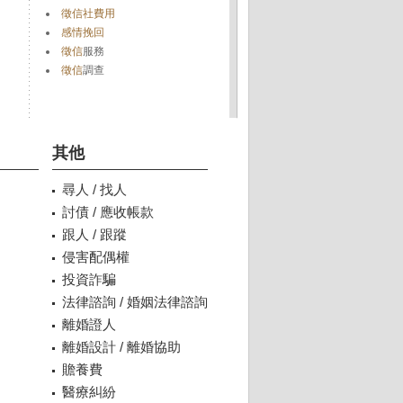
徵信社費用
感情挽回
徵信
服務
徵信
調查
其他
尋人 / 找人
討債 / 應收帳款
跟人 / 跟蹤
侵害配偶權
投資詐騙
法律諮詢 / 婚姻法律諮詢
離婚證人
離婚設計 / 離婚協助
贍養費
醫療糾紛