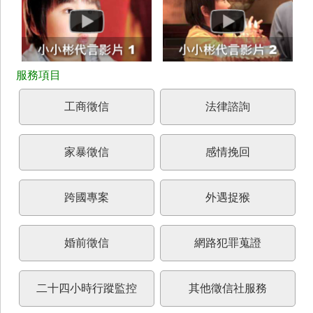
工商徵信
法律諮詢
家暴徵信
感情挽回
跨國專案
外遇捉猴
婚前徵信
網路犯罪蒐證
二十四小時行蹤監控
其他徵信社服務