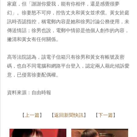
家庭，但「謝謝你愛我，能有你相伴，還是感覺很夢
幻」。徐妻怒不可抑，控告丈夫和黃女並求償。黃女於庭
訊時否認指控，稱電郵內容是她和徐男討論公務使用，未
傳送情話；徐男也說，電郵中情節是他個人創作的內容，
撇清和黃女有任何關係。
高等法院認為，該電子信箱只有徐男和黃女有帳號及密
碼，也自不同電腦和網路平台登入，認定兩人藉此傾訴愛
意，已侵害徐妻配偶權。
資料來源：自由時報
【
上一篇
】 【
返回新聞快訊
】 【
下一篇
】