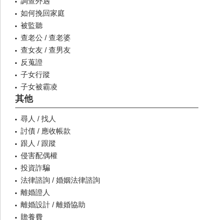
調查外遇
如何挽回家庭
被監聽
查老公 / 查老婆
查女友 / 查男友
反蒐證
子女行蹤
子女被霸凌
其他
尋人 / 找人
討債 / 應收帳款
跟人 / 跟蹤
侵害配偶權
投資詐騙
法律諮詢 / 婚姻法律諮詢
離婚證人
離婚設計 / 離婚協助
贍養費