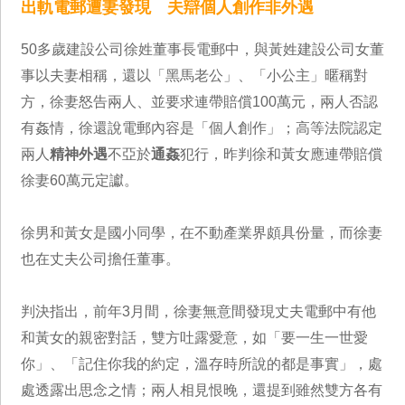
出軌電郵遭妻發現 夫辯個人創作非外遇
50多歲建設公司徐姓董事長電郵中，與黃姓建設公司女董
事以夫妻相稱，還以「黑馬老公」、「小公主」暱稱對
方，徐妻怒告兩人、並要求連帶賠償100萬元，兩人否認
有姦情，徐還說電郵內容是「個人創作」；高等法院認定
兩人
精神外遇
不亞於
通姦
犯行，昨判徐和黃女應連帶賠償
徐妻60萬元定讞。
徐男和黃女是國小同學，在不動產業界頗具份量，而徐妻
也在丈夫公司擔任董事。
判決指出，前年3月間，徐妻無意間發現丈夫電郵中有他
和黃女的親密對話，雙方吐露愛意，如「要一生一世愛
你」、「記住你我的約定，溫存時所說的都是事實」，處
處透露出思念之情；兩人相見恨晚，還提到雖然雙方各有