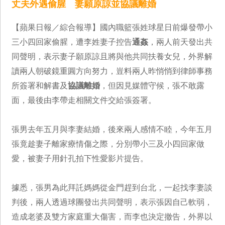
丈夫外遇偷腥 妻願原諒並協議離婚
【蘋果日報／綜合報導】國內職籃張姓球星日前爆發帶小
三小四回家偷腥，遭李姓妻子控告
通姦
，兩人前天發出共
同聲明，表示妻子願原諒且將與他共同扶養女兒，外界解
讀兩人朝破鏡重圓方向努力，豈料兩人昨悄悄到律師事務
所簽署和解書及
協議離婚
，但因見媒體守候，張不敢露
面，最後由李帶走相關文件交給張簽署。
張男去年五月與李妻結婚，後來兩人感情不睦，今年五月
張竟趁妻子離家療情傷之際，分別帶小三及小四回家做
愛，被妻子用針孔拍下性愛影片提告。
據悉，張男為此拜託媽媽從金門趕到台北，一起找李妻談
判後，兩人透過球團發出共同聲明，表示張因自己軟弱，
造成老婆及雙方家庭重大傷害，而李也決定撤告，外界以