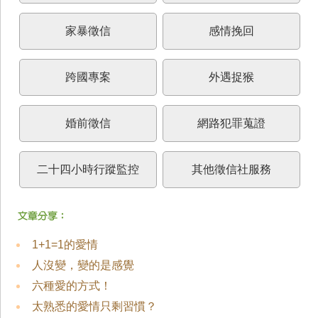
家暴徵信
感情挽回
跨國專案
外遇捉猴
婚前徵信
網路犯罪蒐證
二十四小時行蹤監控
其他徵信社服務
1+1=1的愛情
人沒變，變的是感覺
六種愛的方式！
太熟悉的愛情只剩習慣？