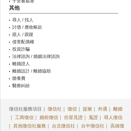
子女被霸凌
其他
尋人 / 找人
討債 / 應收帳款
跟人 / 跟蹤
侵害配偶權
投資詐騙
法律諮詢 / 婚姻法律諮詢
離婚證人
離婚設計 / 離婚協助
贍養費
醫療糾紛
徵信社服務項目｜
徵信社
｜
徵信
｜
捉猴
｜
外遇
｜
離婚
｜
工商徵信
｜
婚前徵信
｜
仿冒見證
｜
蒐證
｜
尋人徵信
｜
其他徵信社服務
｜
台北徵信社
｜
台中徵信社
｜
高雄徵