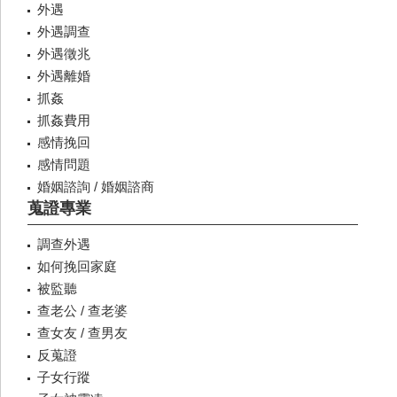
外遇
外遇調查
外遇徵兆
外遇離婚
抓姦
抓姦費用
感情挽回
感情問題
婚姻諮詢 / 婚姻諮商
蒐證專業
調查外遇
如何挽回家庭
被監聽
查老公 / 查老婆
查女友 / 查男友
反蒐證
子女行蹤