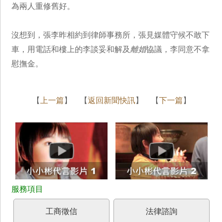
為兩人重修舊好。
沒想到，張李昨相約到律師事務所，張見媒體守候不敢下
車，用電話和樓上的李談妥和解及
離婚
協議，李同意不拿
慰撫金。
【
上一篇
】 【
返回新聞快訊
】 【
下一篇
】
工商徵信
法律諮詢