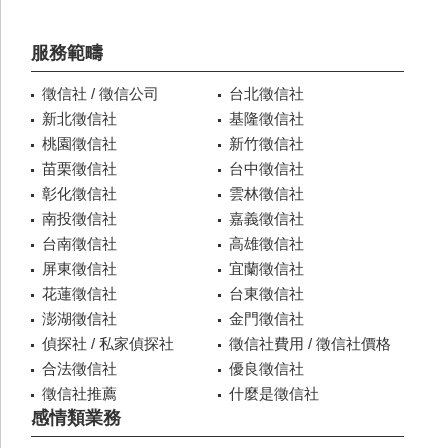
服務範疇
徵信社 / 徵信公司
台北徵信社
新北徵信社
基隆徵信社
桃園徵信社
新竹徵信社
苗栗徵信社
台中徵信社
彰化徵信社
雲林徵信社
南投徵信社
嘉義徵信社
台南徵信社
高雄徵信社
屏東徵信社
宜蘭徵信社
花蓮徵信社
台東徵信社
澎湖徵信社
金門徵信社
偵探社 / 私家偵探社
徵信社費用 / 徵信社價格
合法徵信社
優良徵信社
徵信社推薦
什麼是徵信社
感情類業務