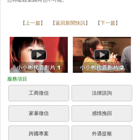
【
上一篇
】 【
返回新聞快訊
】 【
下一篇
】
工商徵信
法律諮詢
家暴徵信
感情挽回
跨國專案
外遇捉猴