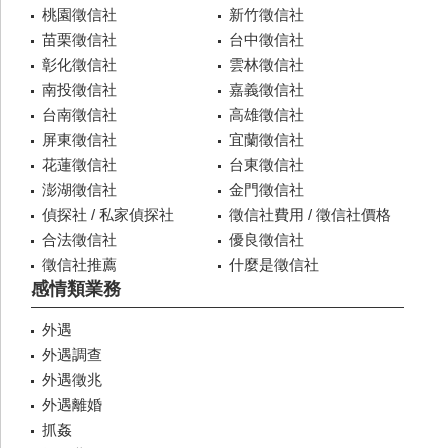
桃園徵信社
新竹徵信社
苗栗徵信社
台中徵信社
彰化徵信社
雲林徵信社
南投徵信社
嘉義徵信社
台南徵信社
高雄徵信社
屏東徵信社
宜蘭徵信社
花蓮徵信社
台東徵信社
澎湖徵信社
金門徵信社
偵探社 / 私家偵探社
徵信社費用 / 徵信社價格
合法徵信社
優良徵信社
徵信社推薦
什麼是徵信社
感情類業務
外遇
外遇調查
外遇徵兆
外遇離婚
抓姦