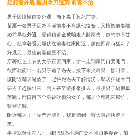
疑前妻外遇 醋男拿刀猛刺 前妻不治
男子因懷疑前妻外遇，痛下毒手殺死前妻。
苗栗一名男子因為不滿前妻不肯跟他復合，又懷疑前妻離
婚前早就
外遇
，覺得積蓄全被騙走人財兩失，越想越不甘
心，就拿著番刀埋伏在前妻住家附近，趁她回家時猛刺了
好幾刀，最後前妻傷重不治。
穿著紅色上衣的女子正要回家，才一走到家門口要開門，
後面就衝出一名男子追了過去，接下來尖叫聲、慘叫聲，
讓附近鄰居嚇傻了，趕快跑過去了解情況，鄰居狂踹大門
要男子趕快出來，兩人甚至還推來推去，最後男子騎機車
落跑，門口留下全身被砍傷的女子，鄰居全都跑來幫忙，
報警送醫。
附近鄰居：「踹門是我哥，我是聽到一聲大叫趕快跑下
來。」
事情就發生在7月，嫌犯因為不滿前妻不肯跟他復合，加