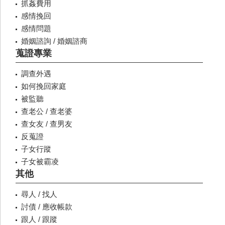
抓姦費用
感情挽回
感情問題
婚姻諮詢 / 婚姻諮商
蒐證專業
調查外遇
如何挽回家庭
被監聽
查老公 / 查老婆
查女友 / 查男友
反蒐證
子女行蹤
子女被霸凌
其他
尋人 / 找人
討債 / 應收帳款
跟人 / 跟蹤