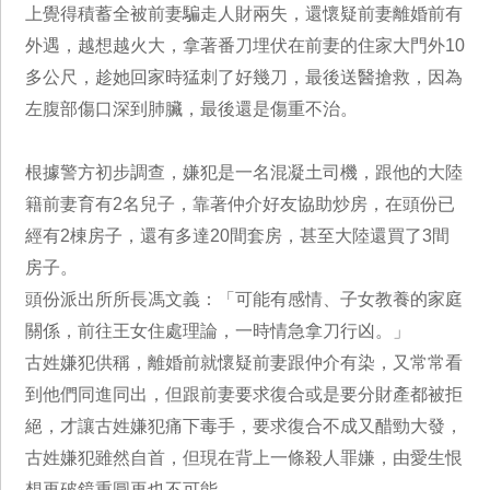
上覺得積蓄全被前妻騙走人財兩失，還懷疑前妻離婚前有
外遇，越想越火大，拿著番刀埋伏在前妻的住家大門外10
多公尺，趁她回家時猛刺了好幾刀，最後送醫搶救，因為
左腹部傷口深到肺臟，最後還是傷重不治。
根據警方初步調查，嫌犯是一名混凝土司機，跟他的大陸
籍前妻育有2名兒子，靠著仲介好友協助炒房，在頭份已
經有2棟房子，還有多達20間套房，甚至大陸還買了3間
房子。
頭份派出所所長馮文義：「可能有感情、子女教養的家庭
關係，前往王女住處理論，一時情急拿刀行凶。」
古姓嫌犯供稱，離婚前就懷疑前妻跟仲介有染，又常常看
到他們同進同出，但跟前妻要求復合或是要分財產都被拒
絕，才讓古姓嫌犯痛下毒手，要求復合不成又醋勁大發，
古姓嫌犯雖然自首，但現在背上一條殺人罪嫌，由愛生恨
想再破鏡重圓再也不可能。