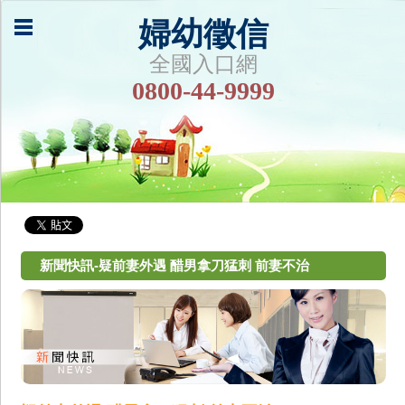
婦幼徵信
全國入口網
0800-44-9999
新聞快訊-疑前妻外遇 醋男拿刀猛刺 前妻不治