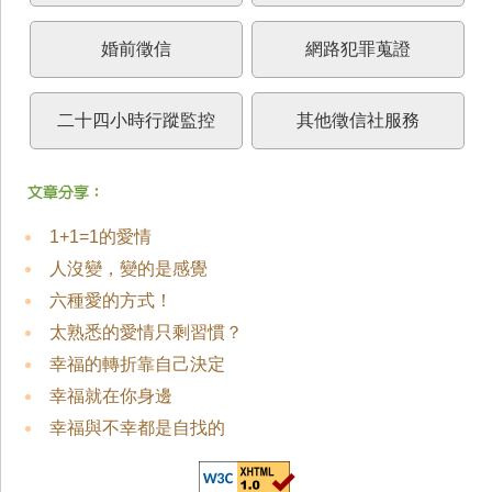
婚前徵信
網路犯罪蒐證
二十四小時行蹤監控
其他徵信社服務
1+1=1的愛情
人沒變，變的是感覺
六種愛的方式！
太熟悉的愛情只剩習慣？
幸福的轉折靠自己決定
幸福就在你身邊
幸福與不幸都是自找的