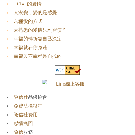
1+1=1的愛情
人沒變，變的是感覺
六種愛的方式！
太熟悉的愛情只剩習慣？
幸福的轉折靠自己決定
幸福就在你身邊
幸福與不幸都是自找的
徵信社
品保協會
免費法律諮詢
徵信社費用
感情挽回
徵信
服務