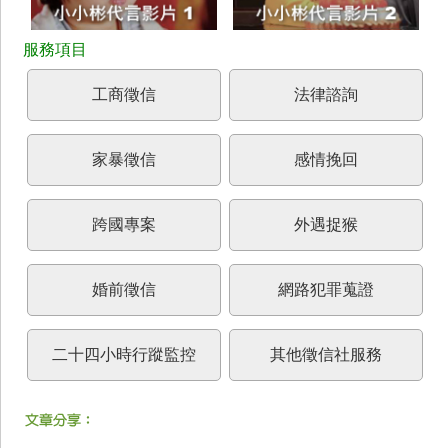
工商徵信
法律諮詢
家暴徵信
感情挽回
跨國專案
外遇捉猴
婚前徵信
網路犯罪蒐證
二十四小時行蹤監控
其他徵信社服務