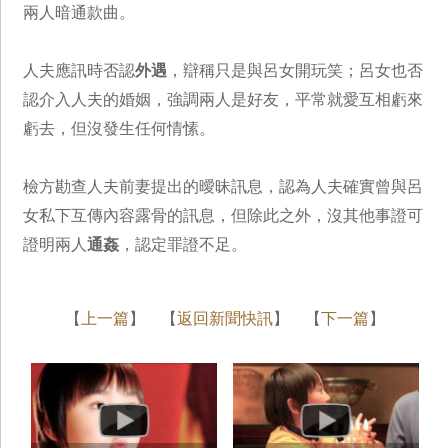
兩人暗通款曲。
人夫應訊時否認
外遇
，辯稱只是與呂女開玩笑；呂女也否
認介入人夫的婚姻，強調兩人是好友，平常就愛互相虧來
虧去，但沒發生任何情愫。
檢方勘查人夫前妻提出的曖昧訊息，認為人夫確實曾與呂
女私下互傳內容露骨的訊息，但除此之外，沒其他事證可
證明兩人
通姦
，認定罪證不足。
【
上一篇
】 【
返回新聞快訊
】 【
下一篇
】