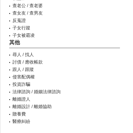
查老公 / 查老婆
查女友 / 查男友
反蒐證
子女行蹤
子女被霸凌
其他
尋人 / 找人
討債 / 應收帳款
跟人 / 跟蹤
侵害配偶權
投資詐騙
法律諮詢 / 婚姻法律諮詢
離婚證人
離婚設計 / 離婚協助
贍養費
醫療糾紛