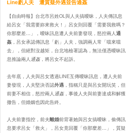
Line虧人夫 遭質疑外遇並告通姦
【自由時報】台北市呂姓OL與人夫搞曖昧，人夫傳訊息
給呂女「我需要妳來救火！」呂女則回覆「需要我救嗎？
你那麼差…」，曖昧訊息遭人夫前妻發現，怒控兩人
通
姦
，呂女承認傳訊息「虧」人夫，強調兩人常「噹來噹
去」，但絕對沒越矩，台北地檢署認為，無法僅憑曖昧訊
息推論兩人
通姦
，將呂女不起訴。
去年底，人夫與呂女透過LINE互傳曖昧訊息，遭人夫前
妻發現，人夫堅決否認
外遇
，指稱只是與呂女開玩笑，但
前妻不相信，怒控兩人
通姦
，事後人夫與前妻達成和解獲
撤告，但婚姻也因此告終。
人夫前妻指控，前夫
離婚
前背著她與呂女搞曖昧，偷傳訊
息要求呂女「救火」，呂女竟回覆「你那麼差…」，質疑