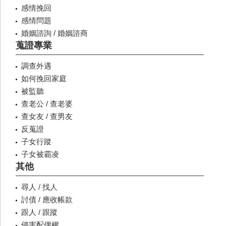
感情挽回
感情問題
婚姻諮詢 / 婚姻諮商
蒐證專業
調查外遇
如何挽回家庭
被監聽
查老公 / 查老婆
查女友 / 查男友
反蒐證
子女行蹤
子女被霸凌
其他
尋人 / 找人
討債 / 應收帳款
跟人 / 跟蹤
侵害配偶權