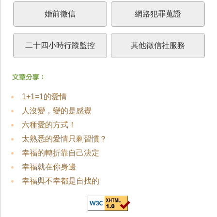
婚前徵信
網路犯罪蒐證
二十四小時行蹤監控
其他徵信社服務
1+1=1的愛情
人沒變，變的是感覺
六種愛的方式！
太熟悉的愛情只剩習慣？
幸福的轉折靠自己決定
幸福就在你身邊
幸福與不幸都是自找的