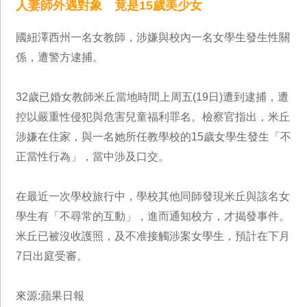
人妻師外遇對象 竟是15歲美少女
國紐澤西州一名女教師，涉嫌與校內一名女學生發生性關
係，遭警方逮捕。
32歲已婚女教師米丘當地時間上周五(19日)遭到逮捕，遭
控以嚴重性侵犯與危害兒童福利罪名。檢察官指出，米丘
涉嫌在住家，與一名她所任教學校的15歲女學生發生「不
正當性行為」，當中涉及口交。
在最近一次學校旅行中，學校其他同師發現米丘與該名女
學生有「不尋常的互動」，進而通知校方，才揭發事件。
米丘已被沒收護照，及不准接觸涉案女學生，預計在下月
7日出庭受審。
來源:蘋果日報