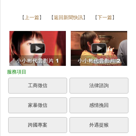
【
上一篇
】 【
返回新聞快訊
】 【
下一篇
】
工商徵信
法律諮詢
家暴徵信
感情挽回
跨國專案
外遇捉猴