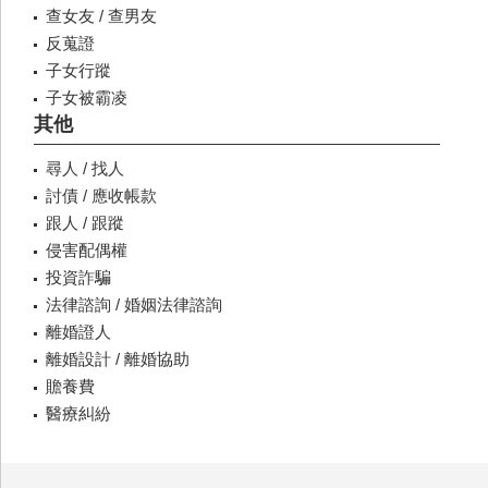
查女友 / 查男友
反蒐證
子女行蹤
子女被霸凌
其他
尋人 / 找人
討債 / 應收帳款
跟人 / 跟蹤
侵害配偶權
投資詐騙
法律諮詢 / 婚姻法律諮詢
離婚證人
離婚設計 / 離婚協助
贍養費
醫療糾紛