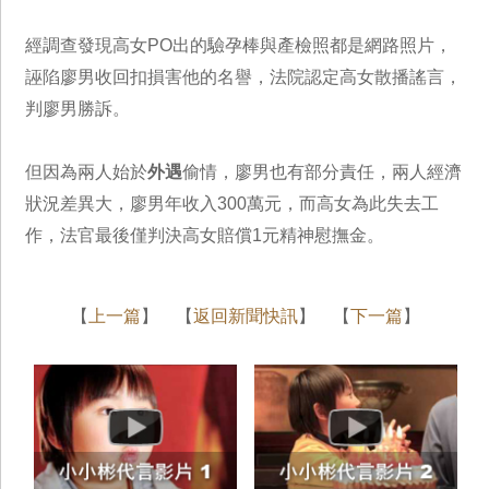
經調查發現高女PO出的驗孕棒與產檢照都是網路照片，
誣陷廖男收回扣損害他的名譽，法院認定高女散播謠言，
判廖男勝訴。
但因為兩人始於
外遇
偷情，廖男也有部分責任，兩人經濟
狀況差異大，廖男年收入300萬元，而高女為此失去工
作，法官最後僅判決高女賠償1元精神慰撫金。
【
上一篇
】 【
返回新聞快訊
】 【
下一篇
】