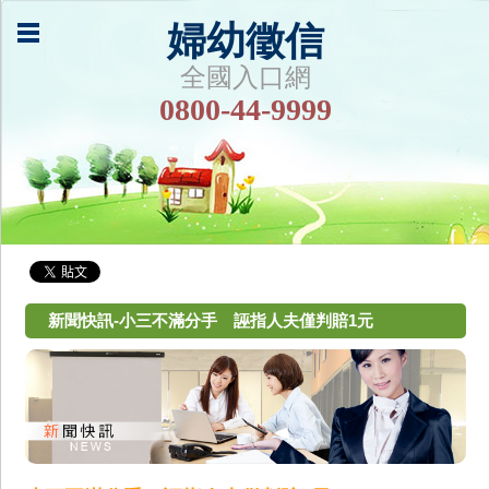
婦幼徵信
全國入口網
0800-44-9999
新聞快訊-小三不滿分手 誣指人夫僅判賠1元