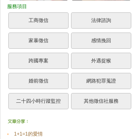
工商徵信
法律諮詢
家暴徵信
感情挽回
跨國專案
外遇捉猴
婚前徵信
網路犯罪蒐證
二十四小時行蹤監控
其他徵信社服務
1+1=1的愛情