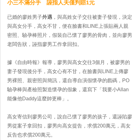
小三不滿分手 誣指人夫僅判賠1元
已婚的廖姓男子
外遇
，與高姓女子交往被妻子發現，決定
與高女分手，高女不甘，便在臉書和LINE上張貼兩人親
密照、驗孕棒照片，假裝自己懷了廖男的骨肉，並向廖男
老闆告狀，誣指廖男工作拿回扣。
據《自由時報》報導，廖男與高女交往3個月，被廖男的
妻子發現後分手，高女心有不甘，在臉書與LINE上傳廖
男裸照、親密照與簡訊，還自導自演假懷孕的戲碼，PO
驗孕棒與產檢照製造懷孕的假象，還寫下「我要小Allan
能像他Daddy這麼帥更棒」。
高女寄信到廖男公司，說自己懷了廖男的孩子，還誣陷廖
男從案子拿回扣，廖男向高女提告，求償200萬元，高女
反告也求償200萬元。