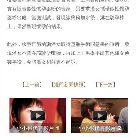
實有販賣假性懷孕藥粉的賣家，另要求潘女攜帶假性懷孕
藥粉出庭，當庭測試，發現該藥粉加水後，淋在驗孕棒
上，果然呈現懷孕的結果。
此外，檢察官另函詢潘女取得墮胎手術同意書的診所，發
現潘女不曾在該診所墮胎，再加上王男提不出其他潘女通
姦事證，今將潘女和莊男不起訴。
【
上一篇
】 【
返回新聞快訊
】 【
下一篇
】