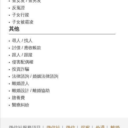
查女友 / 查男友
反蒐證
子女行蹤
子女被霸凌
其他
尋人 / 找人
討債 / 應收帳款
跟人 / 跟蹤
侵害配偶權
投資詐騙
法律諮詢 / 婚姻法律諮詢
離婚證人
離婚設計 / 離婚協助
贍養費
醫療糾紛
徵信社服務項目｜
徵信社
｜
徵信
｜
捉猴
｜
外遇
｜
離婚