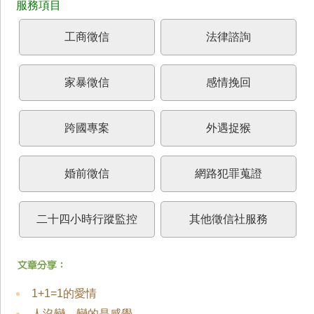
工商徵信
法律諮詢
家暴徵信
感情挽回
跨國專案
外遇捉猴
婚前徵信
網路犯罪蒐證
二十四小時行蹤監控
其他徵信社服務
1+1=1的愛情
人沒變，變的是感覺