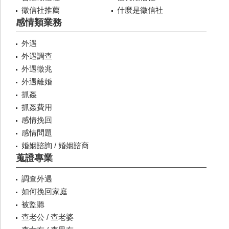
徵信社推薦
什麼是徵信社
感情類業務
外遇
外遇調查
外遇徵兆
外遇離婚
抓姦
抓姦費用
感情挽回
感情問題
婚姻諮詢 / 婚姻諮商
蒐證專業
調查外遇
如何挽回家庭
被監聽
查老公 / 查老婆