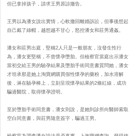
但已拿掉孩子，請求王男原諒撤告。
王男以為潘女說出實情，心軟撤回離婚訴訟，但事後想起
自己戴了綠帽，越想越不甘心，怒控潘女和莊男通姦。
潘女和莊男出庭，堅稱2人只是一般朋友，沒發生性行
為，潘女更堅稱，不曾懷孕墮胎。但檢察官當庭出示潘女
當初交給王男的驗孕結果及墮胎手術同意書質問她，潘女
才坦承那是她上淘寶網購買假性懷孕的藥粉，加水溶解
後，淋在驗孕棒上，立刻呈現懷孕結果的2條紅線，成功
騙過醫院，取得懷孕證明。
至於墮胎手術同意書，潘女則說，是她到診所向醫師索取
空白同意書，與莊男隨意簽字，騙過王男。
檢察官為調查潘女說法是否真實，上淘寶網查詢，發現確