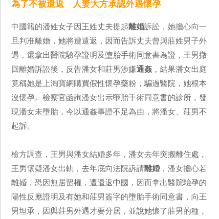
為了不被遣返 人妻大方承認外遇懷孕
中國籍的潘姓女子因王姓丈夫提起
離婚
訴訟，她擔心向一
旦判准離婚，她將遭遣返，因而告訴丈夫曾與莊姓男子外
遇，還拿出醫院驗孕證明及墮胎手術同意書為證，王男撤
回離婚訴訟後，反告潘女和莊男涉嫌
通姦
，結果潘女出庭
竟稱她是上淘寶網購買假性懷孕藥粉，騙過醫院，她根本
沒懷孕。檢察官函詢潘女出示墮胎手術同意書的診所，發
現潘女未墮胎，今以通姦事證不足為由，將潘女、莊男不
起訴。
檢方調查，王男與潘女結婚多年，潘女去年突搬離住處，
王男懷疑潘女出軌，去年底向法院訴請
離婚
，潘女擔心若
離婚，恐因無居留權，遭遣返中國，因而拿出醫院驗孕的
陽性反應證明及有她和莊男簽字的墮胎手術同意書，向王
男坦承，因與莊男外遇才要分居，並說她懷了莊男的種，