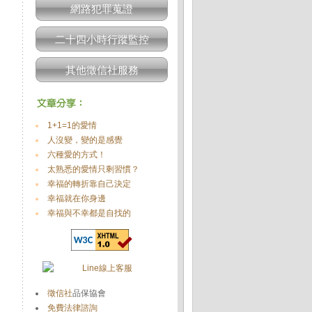
網路犯罪蒐證
二十四小時行蹤監控
其他徵信社服務
1+1=1的愛情
人沒變，變的是感覺
六種愛的方式！
太熟悉的愛情只剩習慣？
幸福的轉折靠自己決定
幸福就在你身邊
幸福與不幸都是自找的
徵信社
品保協會
免費法律諮詢