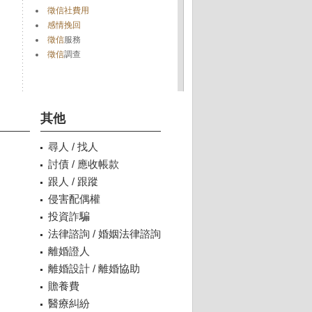
徵信社費用
感情挽回
徵信
服務
徵信
調查
其他
尋人 / 找人
討債 / 應收帳款
跟人 / 跟蹤
侵害配偶權
投資詐騙
法律諮詢 / 婚姻法律諮詢
離婚證人
離婚設計 / 離婚協助
贍養費
醫療糾紛