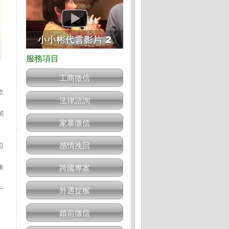
工商徵信
吃
法律諮詢
閨
家暴徵信
感情挽回
忍
衝
跨國專案
一
外遇捉猴
婚前徵信