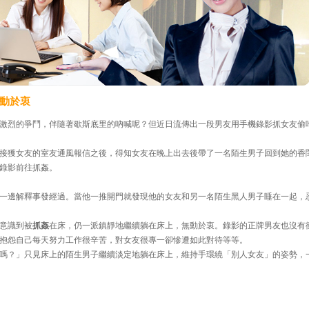
動於衷
激烈的爭鬥，伴隨著歇斯底里的吶喊呢？但近日流傳出一段男友用手機錄影抓女友偷
接獲女友的室友通風報信之後，得知女友在晚上出去後帶了一名陌生男子回到她的香
錄影前往抓姦。
一邊解釋事發經過。當他一推開門就發現他的女友和另一名陌生黑人男子睡在一起，
意識到被
抓姦
在床，仍一派鎮靜地繼續躺在床上，無動於衷。錄影的正牌男友也沒有
抱怨自己每天努力工作很辛苦，對女友很專一卻慘遭如此對待等等。
嗎？」只見床上的陌生男子繼續淡定地躺在床上，維持手環繞「別人女友」的姿勢，