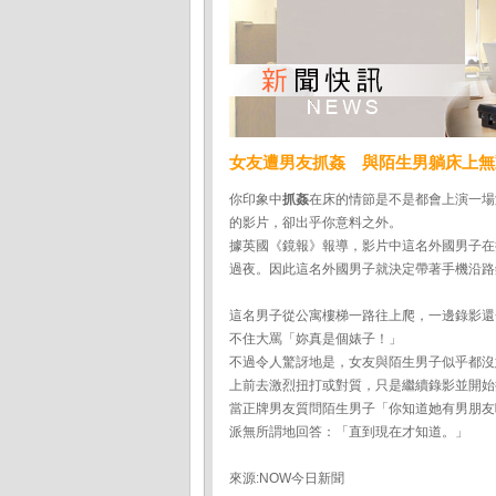
女友遭男友抓姦 與陌生男躺床上無
你印象中
抓姦
在床的情節是不是都會上演一場
的影片，卻出乎你意料之外。
據英國《鏡報》報導，影片中這名外國男子在
過夜。因此這名外國男子就決定帶著手機沿路
這名男子從公寓樓梯一路往上爬，一邊錄影還
不住大罵「妳真是個婊子！」
不過令人驚訝地是，女友與陌生男子似乎都沒
上前去激烈扭打或對質，只是繼續錄影並開始
當正牌男友質問陌生男子「你知道她有男朋友
派無所謂地回答：「直到現在才知道。」
來源:NOW今日新聞