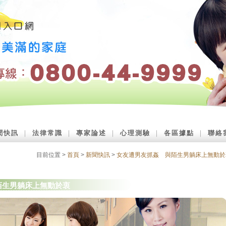
聞快訊
｜
法律常識
｜
專家論述
｜
心理測驗
｜
各區據點
｜
聯絡
目前位置 >
首頁
>
新聞快訊
>
女友遭男友抓姦 與陌生男躺床上無動於
陌生男躺床上無動於衷