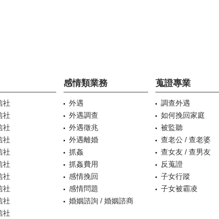
感情類業務
蒐證專業
信社
外遇
調查外遇
信社
外遇調查
如何挽回家庭
信社
外遇徵兆
被監聽
信社
外遇離婚
查老公 / 查老婆
信社
抓姦
查女友 / 查男友
信社
抓姦費用
反蒐證
信社
感情挽回
子女行蹤
信社
感情問題
子女被霸凌
信社
婚姻諮詢 / 婚姻諮商
信社