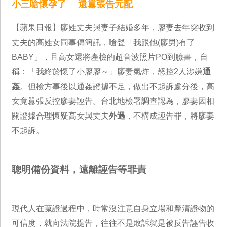
小三嗆懷孕了 還囂張告元配
【蘋果日報】廖姓丈夫與妻子結婚多年，廖妻去年突收到
丈夫的高姓女同事傳簡訊，嗆聲「我跟他(廖男)有了
BABY」，且高女還將產檢的超音波照片PO到臉書，自
稱：「我終於懷了小廖廖～」廖妻氣炸，怒控2人涉嫌
通
姦
。但檢方事後以通姦證據不足，做出不起訴處分後，高
女竟囂張反控廖妻誣告。台北地檢署調查認為，廖妻因相
關證據合理懷疑高女與丈夫
外遇
，不構成誣告罪，將廖妻
不起訴。
聰明備份資料，遠離誣告等罪責
現代人在蒐證過程中，時常沒注意自身立場和釐清證物的
可信度，就向法院提告，往往不是敗訴就是被反告誣告收