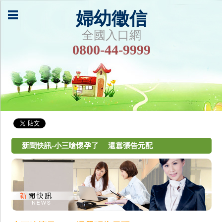
婦幼徵信
全國入口網
0800-44-9999
新聞快訊-小三嗆懷孕了 還囂張告元配