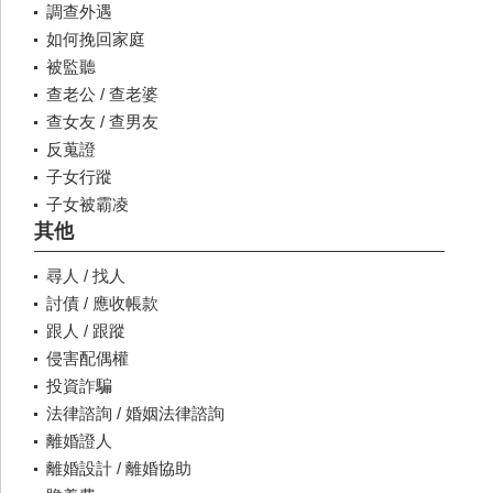
調查外遇
如何挽回家庭
被監聽
查老公 / 查老婆
查女友 / 查男友
反蒐證
子女行蹤
子女被霸凌
其他
尋人 / 找人
討債 / 應收帳款
跟人 / 跟蹤
侵害配偶權
投資詐騙
法律諮詢 / 婚姻法律諮詢
離婚證人
離婚設計 / 離婚協助