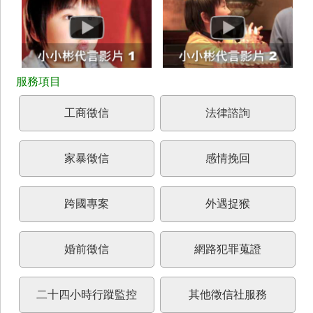
工商徵信
法律諮詢
家暴徵信
感情挽回
跨國專案
外遇捉猴
婚前徵信
網路犯罪蒐證
二十四小時行蹤監控
其他徵信社服務