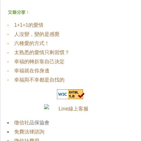
1+1=1的愛情
人沒變，變的是感覺
六種愛的方式！
太熟悉的愛情只剩習慣？
幸福的轉折靠自己決定
幸福就在你身邊
幸福與不幸都是自找的
徵信社
品保協會
免費法律諮詢
徵信社費用