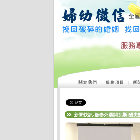
關於我們
｜
服務項目
｜
新
新聞快訊-疑妻外遇開瓦斯 醋夫