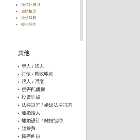
徵信社費用
感情挽回
徵信
服務
徵信
調查
其他
尋人 / 找人
討債 / 應收帳款
跟人 / 跟蹤
侵害配偶權
投資詐騙
法律諮詢 / 婚姻法律諮詢
離婚證人
離婚設計 / 離婚協助
贍養費
醫療糾紛