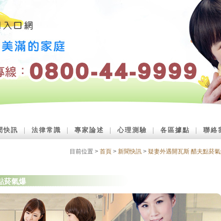
聞快訊
｜
法律常識
｜
專家論述
｜
心理測驗
｜
各區據點
｜
聯絡
目前位置 >
首頁
>
新聞快訊
>
疑妻外遇開瓦斯 醋夫點菸氣
點菸氣爆