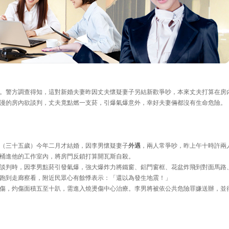
。警方調查得知，這對新婚夫妻昨因丈夫懷疑妻子另結新歡爭吵，本來丈夫打算在房
漫的房內欲談判，丈夫竟點燃一支菸，引爆氣爆意外，幸好夫妻倆都沒有生命危險。
（三十五歲）今年二月才結婚，因李男懷疑妻子
外遇
，兩人常爭吵，昨上午十時許兩
桶進他的工作室內，將房門反鎖打算開瓦斯自殺。
談判時，因李男點菸引發氣爆，強大爆炸力將鐵窗、鋁門窗框、花盆炸飛到對面馬路
跑到走廊察看，附近民眾心有餘悸表示：「還以為發生地震！」
傷，灼傷面積五至十趴，需進入燒燙傷中心治療。李男將被依公共危險罪嫌送辦，並