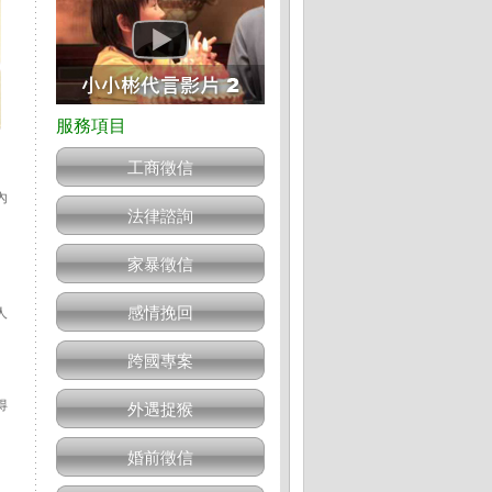
工商徵信
內
法律諮詢
家暴徵信
感情挽回
人
、
跨國專案
得
外遇捉猴
婚前徵信