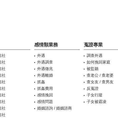
感情類業務
蒐證專業
信社
外遇
調查外遇
信社
外遇調查
如何挽回家庭
信社
外遇徵兆
被監聽
信社
外遇離婚
查老公 / 查老婆
信社
抓姦
查女友 / 查男友
信社
抓姦費用
反蒐證
信社
感情挽回
子女行蹤
信社
感情問題
子女被霸凌
信社
婚姻諮詢 / 婚姻諮商
信社