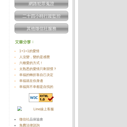
網路犯罪蒐證
二十四小時行蹤監控
其他徵信社服務
1+1=1的愛情
人沒變，變的是感覺
六種愛的方式！
太熟悉的愛情只剩習慣？
幸福的轉折靠自己決定
幸福就在你身邊
幸福與不幸都是自找的
徵信社
品保協會
免費法律諮詢