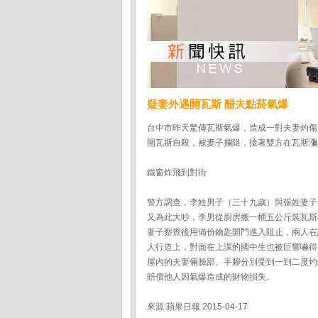
疑妻外遇開瓦斯 醋夫點菸氣爆
台中市昨天驚傳瓦斯氣爆，造成一對夫妻灼傷
開瓦斯自殺，被妻子攔阻，接著雙方在瓦斯瀰
鐵窗炸飛到對街
警方調查，李姓男子（三十九歲）與張姓妻子
又為此大吵，李男從廚房搬一桶五公斤裝瓦斯
妻子察覺後用備份鑰匙開門進入阻止，兩人在
人行道上，對面在上課的國中生也被巨響嚇得
屋內的夫妻倆臉部、手腳分別受到一到二度灼
賠償他人因氣爆造成的財物損失。
來源:蘋果日報 2015-04-17