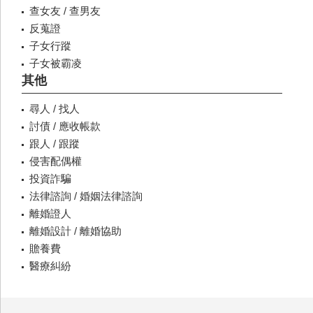
查女友 / 查男友
反蒐證
子女行蹤
子女被霸凌
其他
尋人 / 找人
討債 / 應收帳款
跟人 / 跟蹤
侵害配偶權
投資詐騙
法律諮詢 / 婚姻法律諮詢
離婚證人
離婚設計 / 離婚協助
贍養費
醫療糾紛