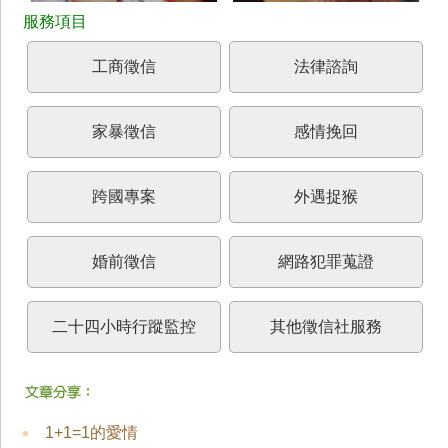
工商徵信
法律諮詢
家暴徵信
感情挽回
跨國專案
外遇捉猴
婚前徵信
網路犯罪蒐證
二十四小時行蹤監控
其他徵信社服務
1+1=1的愛情