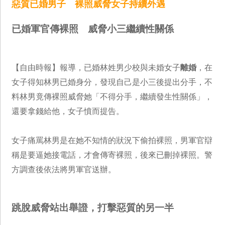
惡質已婚男子 裸照威脅女子持續外遇
已婚軍官傳裸照 威脅小三繼續性關係
【自由時報】報導，已婚林姓男少校與未婚女子
離婚
，在
女子得知林男已婚身分，發現自己是小三後提出分手，不
料林男竟傳裸照威脅她「不得分手，繼續發生性關係」，
還要拿錢給他，女子憤而提告。
女子痛罵林男是在她不知情的狀況下偷拍裸照，男軍官辯
稱是要逼她接電話，才會傳寄裸照，後來已刪掉裸照。警
方調查後依法將男軍官送辦。
跳脫威脅站出舉證，打擊惡質的另一半