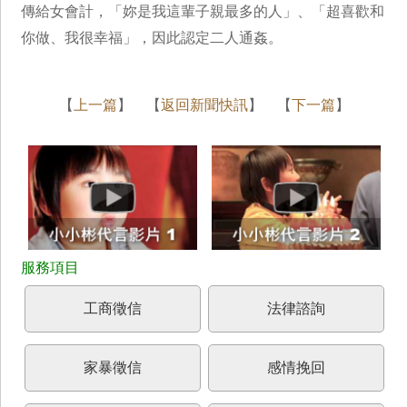
傳給女會計，「妳是我這輩子親最多的人」、「超喜歡和
你做、我很幸福」，因此認定二人通姦。
【
上一篇
】 【
返回新聞快訊
】 【
下一篇
】
工商徵信
法律諮詢
家暴徵信
感情挽回