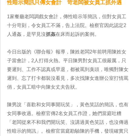
性暗示簡訊只傳女會計 苛老闆被女員工抓外遇
1家餐廳老闆調戲女會計，傳性暗示等簡訊，但對女員工
十分苛刻，令女員工不滿，告上法院。檢察官因此認定2
人通姦，是罕見沒
抓姦
在床而起訴的案例。
今日出版的《聯合報》報導，陳姓老闆2年前聘用陳姓女
子當會計，2人打得火熱。平日陳男對女員工很嚴厲，只
要遲到、工作不認真或早退，都被罵到臭頭，唯獨對陳女
遲到、忘了打卡都裝沒看見，多次找陳女進辦公室打情罵
俏，女員工暗中向陳女丈夫告狀。
陳男說「喜歡和女同事開玩笑」，黃色笑話的簡訊，也有
女同事收過。檢察官傳2名女員工作證，她們當庭吐糟
「老闆從來不和我們開玩笑、沒講過黃色笑話，也沒傳過
性暗示的簡訊」。檢察官當庭勘驗陳的手機，發現確實只