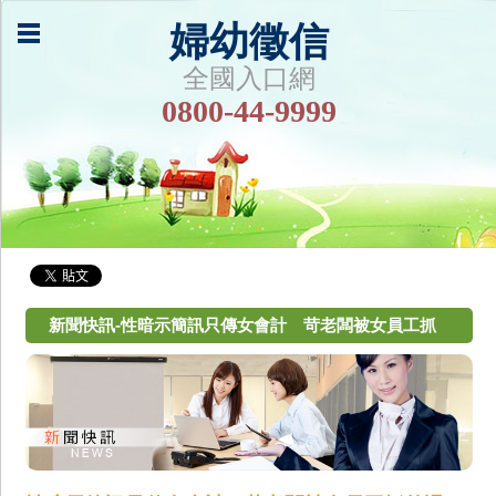
婦幼徵信
全國入口網
0800-44-9999
新聞快訊-性暗示簡訊只傳女會計 苛老闆被女員工抓
外遇