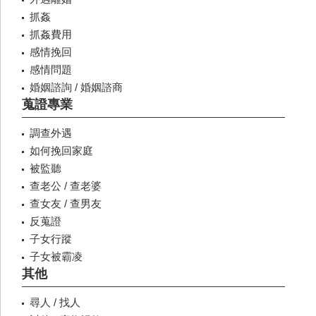
抓姦
抓姦費用
感情挽回
感情問題
婚姻諮詢 / 婚姻諮商
蒐證專業
調查外遇
如何挽回家庭
被監聽
查老公 / 查老婆
查女友 / 查男友
反蒐證
子女行蹤
子女被霸凌
其他
尋人 / 找人