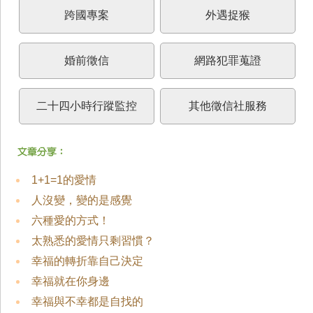
跨國專案
外遇捉猴
婚前徵信
網路犯罪蒐證
二十四小時行蹤監控
其他徵信社服務
1+1=1的愛情
人沒變，變的是感覺
六種愛的方式！
太熟悉的愛情只剩習慣？
幸福的轉折靠自己決定
幸福就在你身邊
幸福與不幸都是自找的