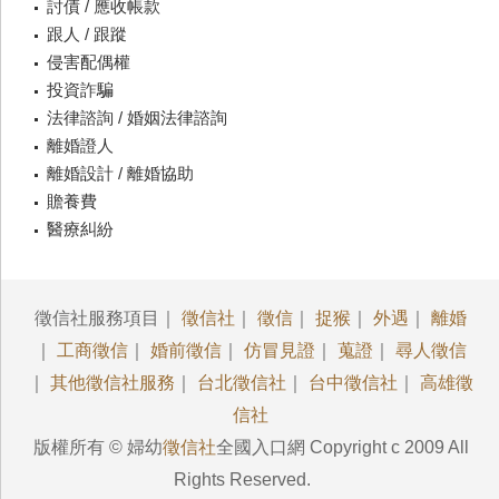
討債 / 應收帳款
跟人 / 跟蹤
侵害配偶權
投資詐騙
法律諮詢 / 婚姻法律諮詢
離婚證人
離婚設計 / 離婚協助
贍養費
醫療糾紛
徵信社服務項目｜
徵信社
｜
徵信
｜
捉猴
｜
外遇
｜
離婚
｜
工商徵信
｜
婚前徵信
｜
仿冒見證
｜
蒐證
｜
尋人徵信
｜
其他徵信社服務
｜
台北徵信社
｜
台中徵信社
｜
高雄徵
信社
版權所有 © 婦幼
徵信社
全國入口網 Copyright c 2009 All
Rights Reserved.